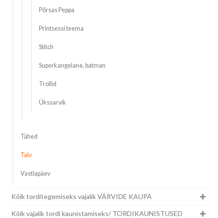
Põrsas Peppa
Printsessi teema
Stitch
Superkangelane, batman
Trollid
Ükssarvik
Tähed
Talv
Vastlapäev
Kõik torditegemiseks vajalik VÄRVIDE KAUPA
Kõik vajalik tordi kaunistamiseks/ TORDIKAUNISTUSED