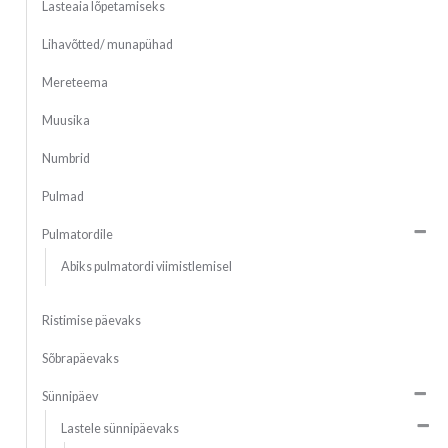
Lasteaia lõpetamiseks
Lihavõtted/ munapühad
Mereteema
Muusika
Numbrid
Pulmad
Pulmatordile
Abiks pulmatordi viimistlemisel
Ristimise päevaks
Sõbrapäevaks
Sünnipäev
Lastele sünnipäevaks