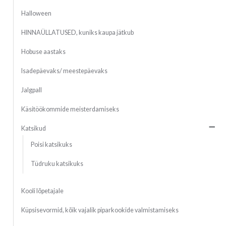
Halloween
HINNAÜLLATUSED, kuniks kaupa jätkub
Hobuse aastaks
Isadepäevaks/ meestepäevaks
Jalgpall
Käsitöökommide meisterdamiseks
Katsikud
Poisi katsikuks
Tüdruku katsikuks
Kooli lõpetajale
Küpsisevormid, kõik vajalik piparkookide valmistamiseks