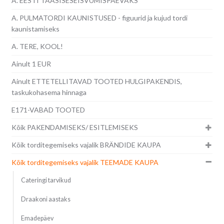
A. EESTI TAASISESEISVUMISPÄEVAKS
A. PULMATORDI KAUNISTUSED - figuurid ja kujud tordi
kaunistamiseks
A. TERE, KOOL!
Ainult 1 EUR
Ainult ETTETELLITAVAD TOOTED HULGIPAKENDIS,
taskukohasema hinnaga
E171-VABAD TOOTED
Kõik PAKENDAMISEKS/ ESITLEMISEKS
Kõik torditegemiseks vajalik BRÄNDIDE KAUPA
Kõik torditegemiseks vajalik TEEMADE KAUPA
Cateringi tarvikud
Draakoni aastaks
Emadepäev