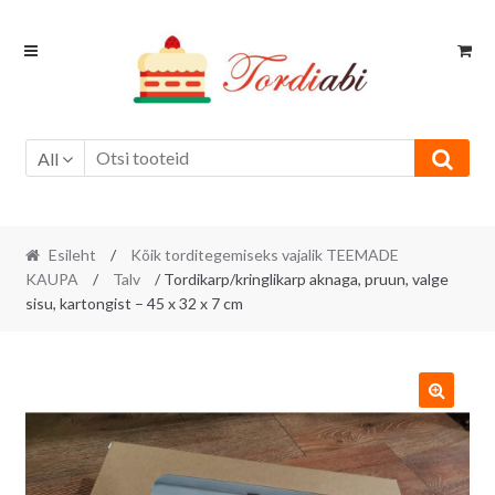
Skip
Skip
to
to
navigation
content
All
Esileht
/
Kõik torditegemiseks vajalik TEEMADE
KAUPA
/
Talv
/ Tordikarp/kringlikarp aknaga, pruun, valge
sisu, kartongist – 45 x 32 x 7 cm