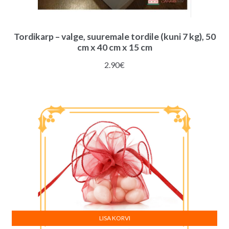
Tordikarp – valge, suuremale tordile (kuni 7 kg), 50
cm x 40 cm x 15 cm
2.90
€
LISA KORVI