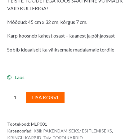
TEISTE TOODETEGA KOOS SAATMINE VÕIMALIK
VAID KULLERIGA!
Mõõdud: 45 cm x 32 cm, kõrgus 7 cm.
Karp koosneb kahest osast – kaanest ja põhjaosast
Sobib ideaalselt ka väiksemale madalamale tordile
Laos
Tordikarp/kringlikarp
A
LISA KORVI
aknaga,
l
pruun,
t
valge
e
Tootekood:
MLP001
sisu,
r
Kategooriad:
Kõik PAKENDAMISEKS/ ESITLEMISEKS
,
kartongist
n
KRINGLIKARBID
,
Talv
,
TORDIKARBID