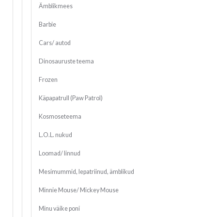
Ämblikmees
Barbie
Cars/ autod
Dinosauruste teema
Frozen
Käpapatrull (Paw Patrol)
Kosmoseteema
L.O.L. nukud
Loomad/ linnud
Mesimummid, lepatriinud, ämblikud
Minnie Mouse/ Mickey Mouse
Minu väike poni