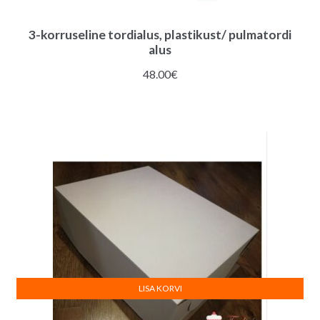
3-korruseline tordialus, plastikust/ pulmatordi
alus
48.00
€
LISA KORVI