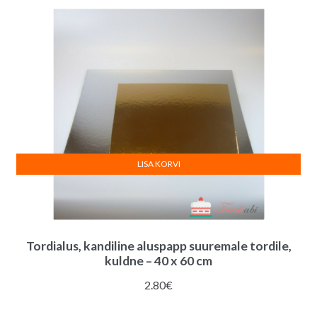
e
:
LISA KORVI
Tordialus, kandiline aluspapp suuremale tordile,
kuldne – 40 x 60 cm
2.80
€