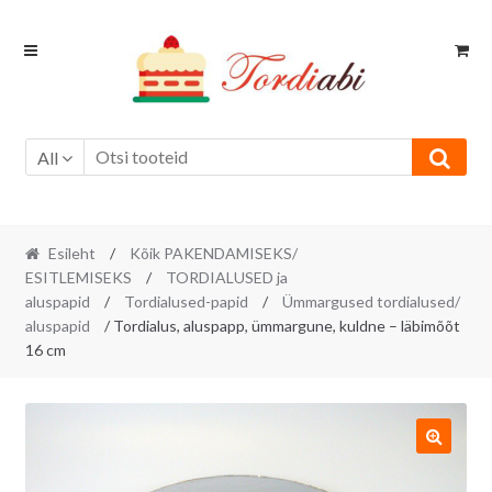
Skip
Skip
to
to
navigation
content
All
Esileht
/
Kõik PAKENDAMISEKS/
ESITLEMISEKS
/
TORDIALUSED ja
aluspapid
/
Tordialused-papid
/
Ümmargused tordialused/
aluspapid
/ Tordialus, aluspapp, ümmargune, kuldne – läbimõõt
16 cm