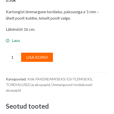
0.50
€
Kartongist ümmargune tordialus, paksusega a´1 mm –
ühelt poolt kuldne, teiselt poolt valge.
Läbimõõt 16 cm.
Laos
Tordialus,
A
LISA KORVI
aluspapp,
l
ümmargune,
t
kuldne
e
Kategooriad:
Kõik PAKENDAMISEKS/ ESITLEMISEKS
,
-
r
TORDIALUSED ja aluspapid
,
Ümmargused tordialused/
läbimõõt
n
aluspapid
16
a
cm
t
Seotud tooted
quantity
i
v