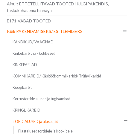
Ainult ETTETELLITAVAD TOOTED HULGIPAKENDIS,
taskukohasema hinnaga
E171-VABAD TOOTED
Kõik PAKENDAMISEKS/ ESITLEMISEKS
KANDIKUD/ VAAGNAD
Kinkekarbid ja - kotikesed
KINKEPAELAD
KOMMIKARBID/ Käsitöökommi karbid/ Trühvlikarbid
Koogikarbid
Korrustortide alused ja tugisambad
KRINGLIKARBID
TORDIALUSED ja aluspapid
Plastalused tortidele ja kookidele