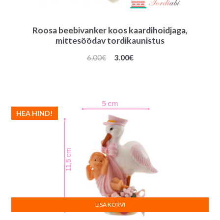
Roosa beebivanker koos kaardihoidjaga,
mittesöödav tordikaunistus
Algne
Praegune
6.00
€
3.00
€
hind
hind
oli:
on:
6.00€.
3.00€.
HEA HIND!
LISA KORVI