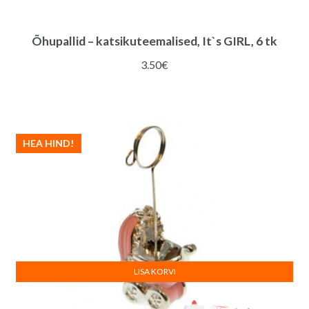
Õhupallid – katsikuteemalised, It`s GIRL, 6 tk
3.50
€
HEA HIND!
LISA KORVI