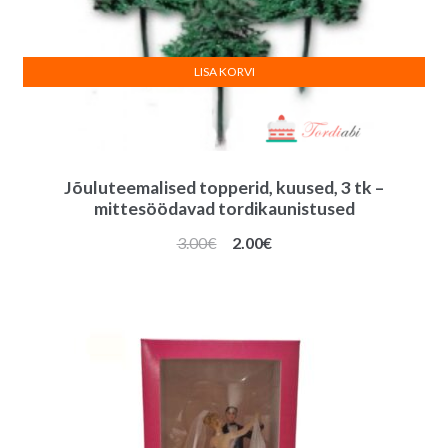
LISA KORVI
Jõuluteemalised topperid, kuused, 3 tk –
mittesöödavad tordikaunistused
Algne
Praegune
3.00
€
2.00
€
hind
hind
oli:
on:
3.00€.
2.00€.