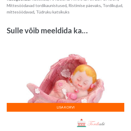
10
n
Mittesöödavad tordikaunistused
,
Ristimise päevaks
,
Tordikujud,
cm
a
mittesöödavad
,
Tüdruku katsikuks
quantity
t
i
Sulle võib meeldida ka…
v
e
:
LISA KORVI