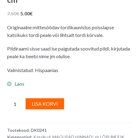
Algne
Praegune
7.50
€
5.00
€
hind
hind
Originaalne mittesöödav tordikaunistus poisslapse
oli:
on:
katsikuks tordi peale või lihtsalt tordi kõrvale.
7.50€.
5.00€.
Pildiraami sisse saad ise paigutada soovitud pildi, kirjutada
peale ka beebi nime jm olulise.
Valmistatud: Hispaanias
Laos
Katsiku
A
LISA KORVI
pildiraam
l
tüdrukule
t
13
e
Tootekood:
DK0241
x
r
Kategooriad:
Katsikud
,
MAGUSAD HINNAD! sh LÕPUMÜÜK
,