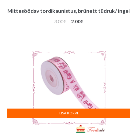
Mittesöödav tordikaunistus, brünett tüdruk/ ingel
Algne
Praegune
3.00
€
2.00
€
hind
hind
oli:
on:
3.00€.
2.00€.
LISA KORVI