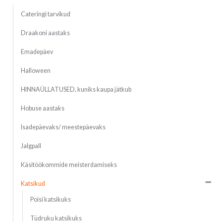
Cateringi tarvikud
Draakoni aastaks
Emadepäev
Halloween
HINNAÜLLATUSED, kuniks kaupa jätkub
Hobuse aastaks
Isadepäevaks/ meestepäevaks
Jalgpall
Käsitöökommide meisterdamiseks
Katsikud
Poisi katsikuks
Tüdruku katsikuks