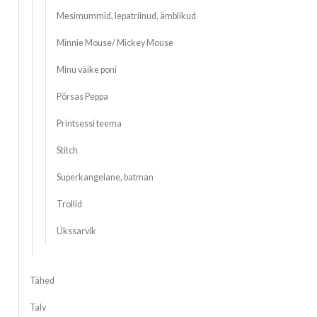
Mesimummid, lepatriinud, ämblikud
Minnie Mouse/ Mickey Mouse
Minu väike poni
Põrsas Peppa
Printsessi teema
Stitch
Superkangelane, batman
Trollid
Ükssarvik
Tähed
Talv