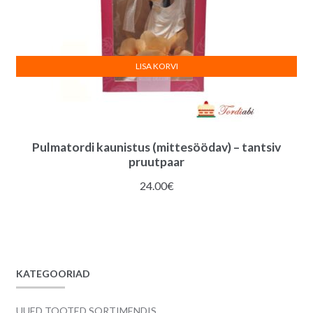
LISA KORVI
Pulmatordi kaunistus (mittesöödav) – tantsiv
pruutpaar
24.00
€
KATEGOORIAD
UUED TOOTED SORTIMENDIS