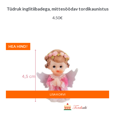
Tüdruk inglitiibadega, mittesöödav tordikaunistus
4.50
€
HEA HIND!
LISA KORVI