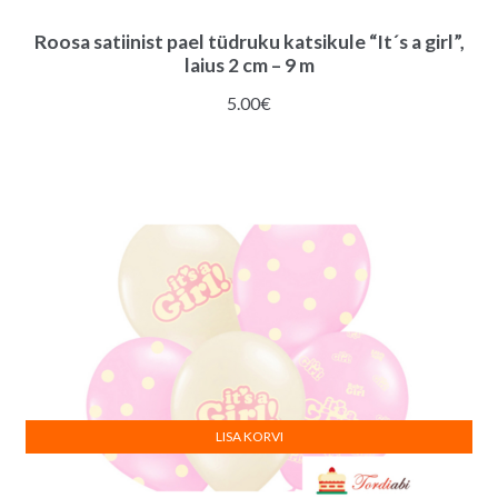
Roosa satiinist pael tüdruku katsikule “It´s a girl”,
laius 2 cm – 9 m
5.00
€
LISA KORVI