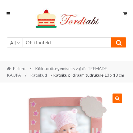
Skip
Skip
to
to
navigation
content
All
Esileht
/
Kõik torditegemiseks vajalik TEEMADE
KAUPA
/
Katsikud
/ Katsiku pildiraam tüdrukule 13 x 10 cm