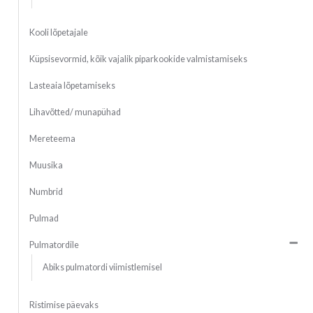
Kooli lõpetajale
Küpsisevormid, kõik vajalik piparkookide valmistamiseks
Lasteaia lõpetamiseks
Lihavõtted/ munapühad
Mereteema
Muusika
Numbrid
Pulmad
Pulmatordile
Abiks pulmatordi viimistlemisel
Ristimise päevaks