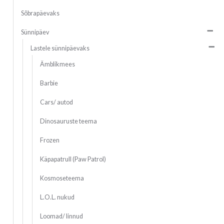
Sõbrapäevaks
Sünnipäev
Lastele sünnipäevaks
Ämblikmees
Barbie
Cars/ autod
Dinosauruste teema
Frozen
Käpapatrull (Paw Patrol)
Kosmoseteema
L.O.L. nukud
Loomad/ linnud