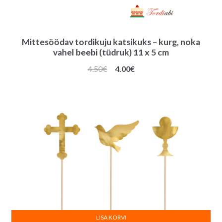
Mittesöödav tordikuju katsikuks – kurg, noka
vahel beebi (tüdruk) 11 x 5 cm
Algne
Praegune
4.50
€
4.00
€
hind
hind
oli:
on:
4.50€.
4.00€.
LISA KORVI