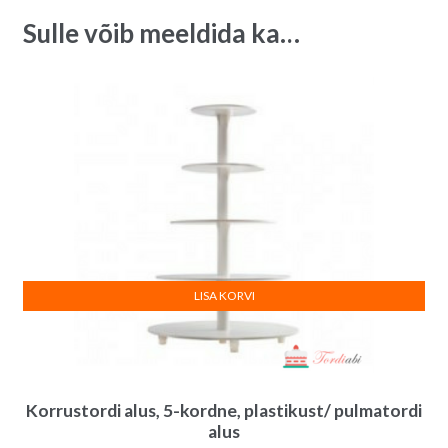
e
Sulle võib meeldida ka…
:
LISA KORVI
Korrustordi alus, 5-kordne, plastikust/ pulmatordi
alus