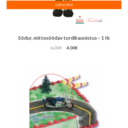
LISA KORVI
Sõdur, mittesöödav tordikaunistus – 1 tk
Algne
Praegune
6.00
€
4.00
€
hind
hind
oli:
on:
6.00€.
4.00€.