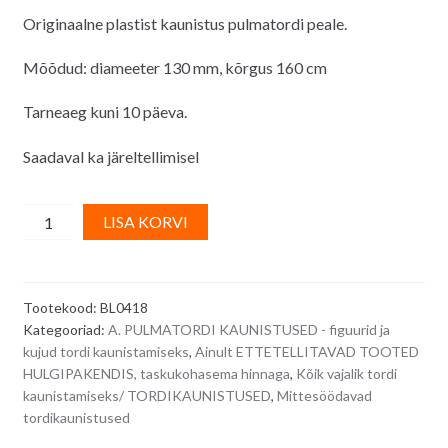
Originaalne plastist kaunistus pulmatordi peale.
Mõõdud: diameeter 130 mm, kõrgus 160 cm
Tarneaeg kuni 10 päeva.
Saadaval ka järeltellimisel
Pulmatordi
A
LISA KORVI
kaunistus
l
(mittesöödav)
t
-
e
Tootekood:
BL0418
pruutpaar
r
Kategooriad:
A. PULMATORDI KAUNISTUSED - figuurid ja
valgete
n
kujud tordi kaunistamiseks
,
Ainult ETTETELLITAVAD TOOTED
roosidega
a
HULGIPAKENDIS, taskukohasema hinnaga
,
Kõik vajalik tordi
quantity
t
kaunistamiseks/ TORDIKAUNISTUSED
,
Mittesöödavad
i
tordikaunistused
v