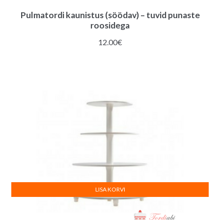
Pulmatordi kaunistus (söödav) – tuvid punaste
roosidega
12.00
€
LISA KORVI