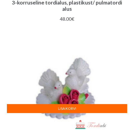
3-korruseline tordialus, plastikust/ pulmatordi
alus
48.00
€
LISA KORVI