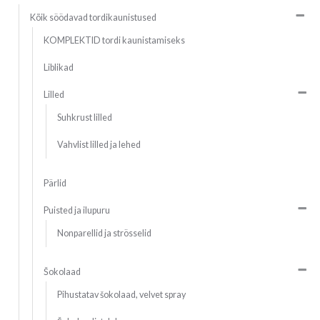
Kõik söödavad tordikaunistused
KOMPLEKTID tordi kaunistamiseks
Liblikad
Lilled
Suhkrust lilled
Vahvlist lilled ja lehed
Pärlid
Puisted ja ilupuru
Nonparellid ja strösselid
Šokolaad
Pihustatav šokolaad, velvet spray