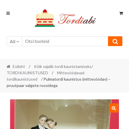
Skip
Skip
to
to
navigation
content
All
Esileht
/
Kõik vajalik tordi kaunistamiseks/
TORDIKAUNISTUSED
/
Mittesöödavad
tordikaunistused
/ Pulmatordi kaunistus (mittesöödav) –
pruutpaar valgete roosidega