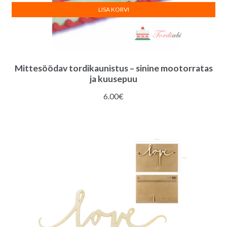
LISA KORVI
Mittesöödav tordikaunistus – sinine mootorratas
ja kuusepuu
6.00
€