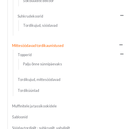
Šokolaadist dekoor
Suhkrudekoorid
Tordikujud, söödavad
Mittesöödavad tordikaunistused
Topperid
Palju õnne sünnipäevaks
Tordikujud, mittesöödavad
Tordiküünlad
Muffinitele ja tassikookidele
Šabloonid
Söödav tordipilt - suhkrupilt, vahvlipilt