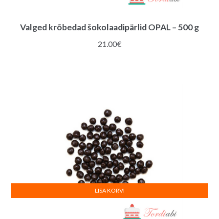
Valged krõbedad šokolaadipärlid OPAL – 500 g
21.00
€
LISA KORVI