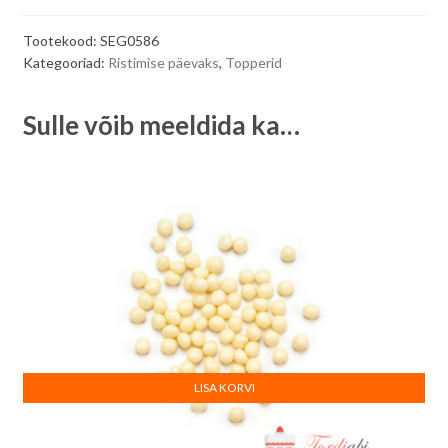
päevaks
e
Tootekood:
SEG0586
-
r
Kategooriad:
Ristimise päevaks
,
Topperid
rist
n
ja
a
Sulle võib meeldida ka…
tuvi
t
quantity
i
v
e
:
LISA KORVI