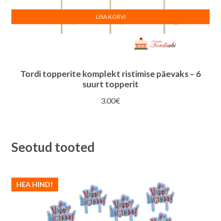
LISA KORVI
Tordi topperite komplekt ristimise päevaks – 6
suurt topperit
3.00
€
Seotud tooted
HEA HIND!