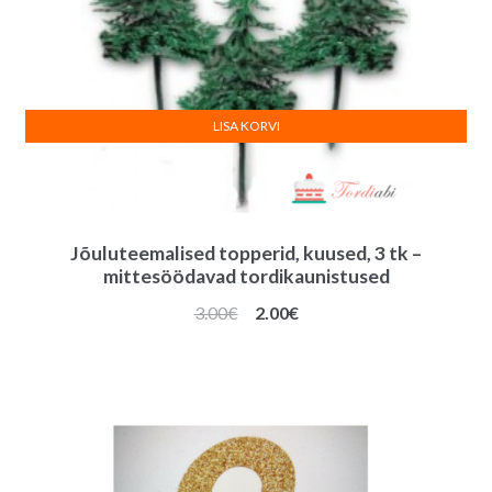
LISA KORVI
Jõuluteemalised topperid, kuused, 3 tk –
mittesöödavad tordikaunistused
Algne
Praegune
3.00
€
2.00
€
hind
hind
oli:
on:
3.00€.
2.00€.