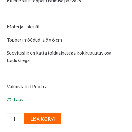
Kuldne suur topper ristimise päevaks
Materjal: akrüül
Topperi mõõdud: a’9 x 6 cm
Soovituslik on katta toiduainetega kokkupuutuv osa
toidukilega
Valmistatud Poolas
Laos
Tordi
A
LISA KORVI
topper
l
ristimise
t