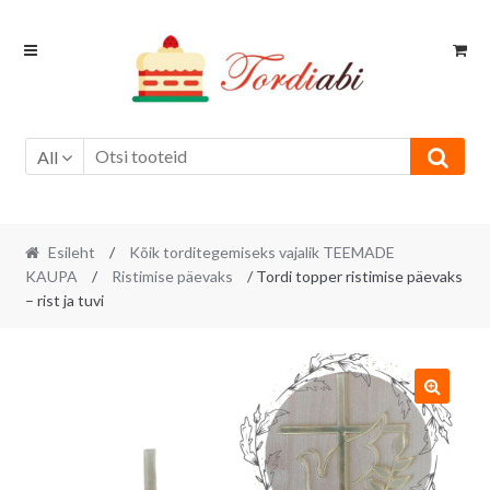
Skip
Skip
to
to
navigation
content
All
Esileht
/
Kõik torditegemiseks vajalik TEEMADE
KAUPA
/
Ristimise päevaks
/ Tordi topper ristimise päevaks
– rist ja tuvi