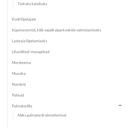
Tüdruku katsikuks
Kooli lõpetajale
Küpsisevormid, kõik vajalik piparkookide valmistamiseks
Lasteaia lõpetamiseks
Lihavõtted/ munapühad
Mereteema
Muusika
Numbrid
Pulmad
Pulmatordile
Abiks pulmatordi viimistlemisel