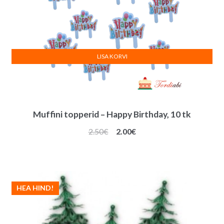
LISA KORVI
Muffini topperid – Happy Birthday, 10 tk
Algne
Praegune
2.50
€
2.00
€
hind
hind
oli:
on:
2.50€.
2.00€.
HEA HIND!