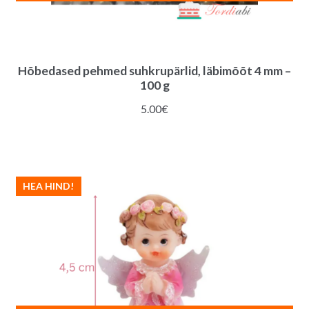
Hõbedased pehmed suhkrupärlid, läbimõõt 4 mm –
100 g
5.00
€
HEA HIND!