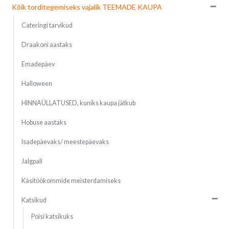
Kõik torditegemiseks vajalik TEEMADE KAUPA
Cateringi tarvikud
Draakoni aastaks
Emadepäev
Halloween
HINNAÜLLATUSED, kuniks kaupa jätkub
Hobuse aastaks
Isadepäevaks/ meestepäevaks
Jalgpall
Käsitöökommide meisterdamiseks
Katsikud
Poisi katsikuks