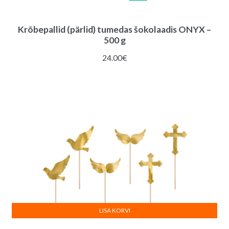
Krõbepallid (pärlid) tumedas šokolaadis ONYX –
500 g
24.00
€
LISA KORVI