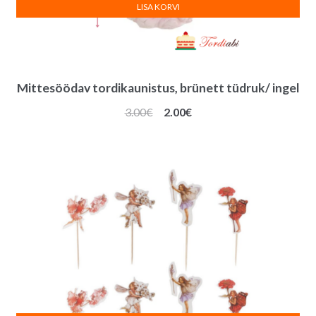
LISA KORVI
Mittesöödav tordikaunistus, brünett tüdruk/ ingel
Algne
Praegune
3.00
€
2.00
€
hind
hind
oli:
on:
3.00€.
2.00€.