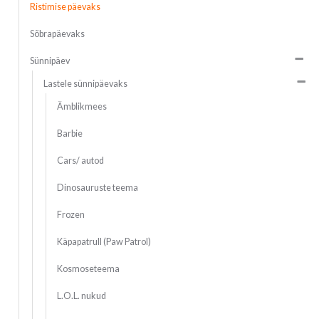
Ristimise päevaks
Sõbrapäevaks
Sünnipäev
Lastele sünnipäevaks
Ämblikmees
Barbie
Cars/ autod
Dinosauruste teema
Frozen
Käpapatrull (Paw Patrol)
Kosmoseteema
L.O.L. nukud