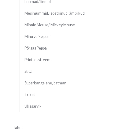
Loomad/ linnud
Mesimummid, lepatriinud, ämblikud
Minnie Mouse/ Mickey Mouse
Minu väike poni
Põrsas Peppa
Printsessi teema
Stitch
Superkangelane, batman
Trollid
Ükssarvik
Tähed