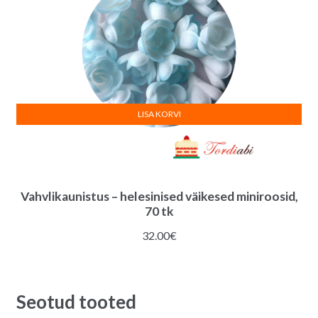
LISA KORVI
Vahvlikaunistus – helesinised väikesed miniroosid,
70 tk
32.00
€
Seotud tooted