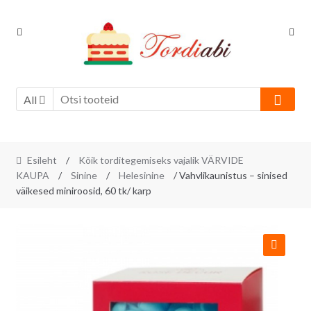
Skip
Skip
to
to
navigation
content
All
Esileht
/
Kõik torditegemiseks vajalik VÄRVIDE
KAUPA
/
Sinine
/
Helesinine
/ Vahvlikaunistus – sinised
väikesed miniroosid, 60 tk/ karp