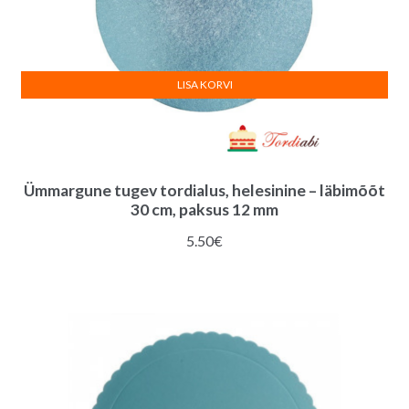
LISA KORVI
Ümmargune tugev tordialus, helesinine – läbimõõt
30 cm, paksus 12 mm
5.50
€