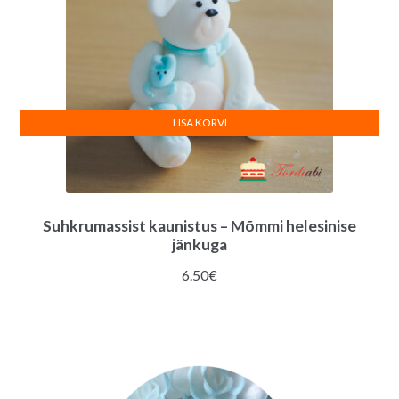
LISA KORVI
Suhkrumassist kaunistus – Mõmmi helesinise
jänkuga
6.50
€