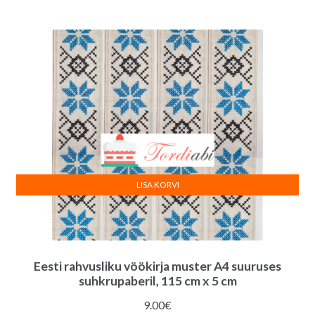
LISA KORVI
Eesti rahvusliku vöökirja muster A4 suuruses
suhkrupaberil, 115 cm x 5 cm
9.00
€