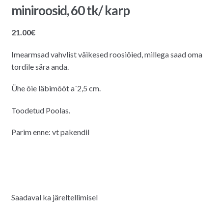
miniroosid, 60 tk/ karp
21.00
€
Imearmsad vahvlist väikesed roosiõied, millega saad oma
tordile sära anda.
Ühe õie läbimõõt a´2,5 cm.
Toodetud Poolas.
Parim enne: vt pakendil
Saadaval ka järeltellimisel