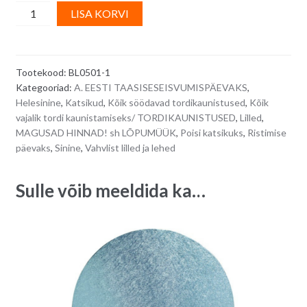
Vahvlikaunistus
A
LISA KORVI
-
l
sinised
t
väikesed
e
Tootekood:
BL0501-1
miniroosid,
r
Kategooriad:
A. EESTI TAASISESEISVUMISPÄEVAKS
,
60
n
Helesinine
,
Katsikud
,
Kõik söödavad tordikaunistused
,
Kõik
tk/
a
vajalik tordi kaunistamiseks/ TORDIKAUNISTUSED
,
Lilled
,
karp
t
MAGUSAD HINNAD! sh LÕPUMÜÜK
,
Poisi katsikuks
,
Ristimise
quantity
i
päevaks
,
Sinine
,
Vahvlist lilled ja lehed
v
e
Sulle võib meeldida ka…
: