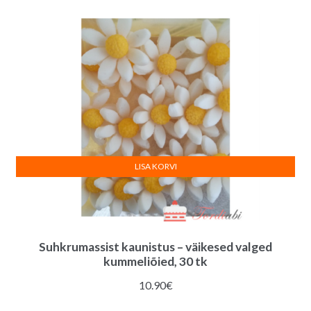
LISA KORVI
Suhkrumassist kaunistus – väikesed valged
kummeliõied, 30 tk
10.90
€