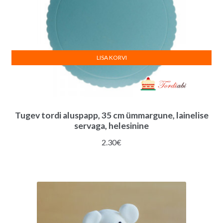
LISA KORVI
Tugev tordi aluspapp, 35 cm ümmargune, lainelise
servaga, helesinine
2.30
€