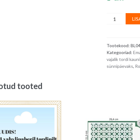
Suhkrumassis
LIS
kaunistus
-
nimeplaat,
Tootekood:
BL0
rohelise
Kategooriad:
Em
servaga
vajalik tordi k
quantity
sünnipäevaks
,
Ro
otud tooted