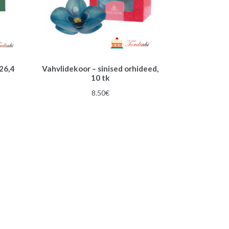
 26,4
Vahvlidekoor – sinised orhideed,
10 tk
8.50
€