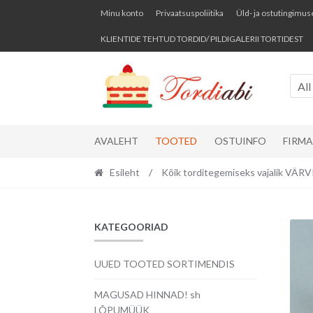
Skip
Skip
Minu konto
Privaatsuspoliitika
Üld- ja ostutingimus
to
to
KLIENTIDE TEHTUD TORDID/ PILDIGALERII TORTIDEST
navigation
content
All
AVALEHT
TOOTED
OSTUINFO
FIRM
Esileht
/
Kõik torditegemiseks vajalik VÄ
KATEGOORIAD
UUED TOOTED SORTIMENDIS
MAGUSAD HINNAD! sh
LÕPUMÜÜK