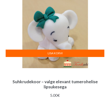
LISA KORVI
Suhkrudekoor – valge elevant tumerohelise
lipsukesega
5.00
€