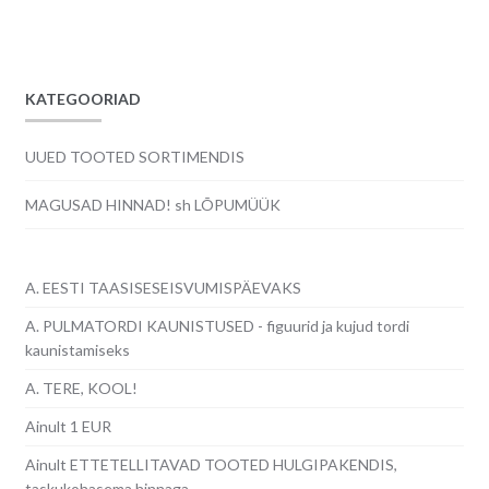
oli:
on:
24.00€.
20.00€.
KATEGOORIAD
UUED TOOTED SORTIMENDIS
MAGUSAD HINNAD! sh LÕPUMÜÜK
A. EESTI TAASISESEISVUMISPÄEVAKS
A. PULMATORDI KAUNISTUSED - figuurid ja kujud tordi
kaunistamiseks
A. TERE, KOOL!
Ainult 1 EUR
Ainult ETTETELLITAVAD TOOTED HULGIPAKENDIS,
taskukohasema hinnaga