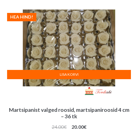
HEA HIND!
LISA KORVI
Martsipanist valged roosid, martsipaniroosid 4 cm
– 36 tk
Algne
Praegune
24.00
€
20.00
€
hind
hind