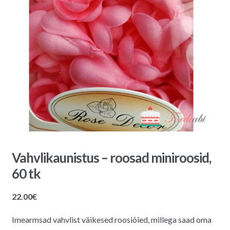
Vahvlikaunistus – roosad miniroosid,
60 tk
22.00
€
Imearmsad vahvlist väikesed roosiõied, millega saad oma