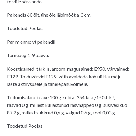
tordile sära anda.
Pakendis 60 õit, ühe õie läbimõõt a´3 cm.
Toodetud Poolas.
Parim enne: vt pakendil
Tarneaeg 1-9 päeva.
Koostisained: tärklis, aroom, magusained: E950. Värvained:
E129. Toiduvärvid E129: võib avaldada kahjulikku mõju
laste aktiivsusele ja tähelepanuvõimele.
Toitumisalane teave 100 g kohta: 354 kcal/1504 kJ,
rasvad 0 g, millest küllastunud rasvhapped 0 g, süsivesikud
87,2 g, millest suhkrud 0,6 g, valgud 0,6 g, sool 0,03 g.
Toodetud Poolas