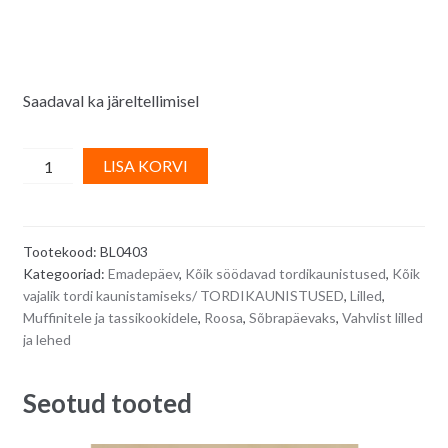
Saadaval ka järeltellimisel
Vahvlikaunistus
A
LISA KORVI
-
l
roosad
t
miniroosid,
e
Tootekood:
BL0403
60
r
Kategooriad:
Emadepäev
,
Kõik söödavad tordikaunistused
,
Kõik
tk
n
vajalik tordi kaunistamiseks/ TORDIKAUNISTUSED
,
Lilled
,
quantity
a
Muffinitele ja tassikookidele
,
Roosa
,
Sõbrapäevaks
,
Vahvlist lilled
t
ja lehed
i
v
Seotud tooted
e
: