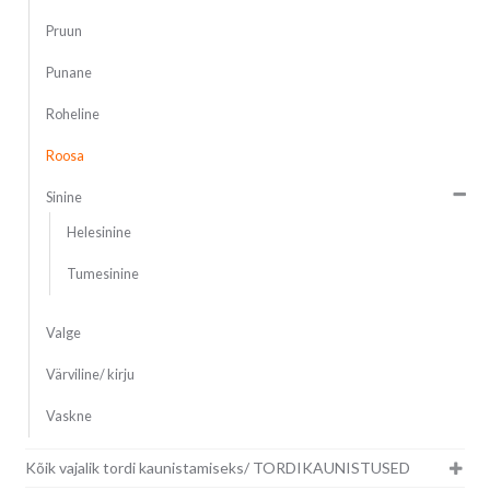
Pruun
Punane
Roheline
Roosa
Sinine
Helesinine
Tumesinine
Valge
Värviline/ kirju
Vaskne
Kõik vajalik tordi kaunistamiseks/ TORDIKAUNISTUSED