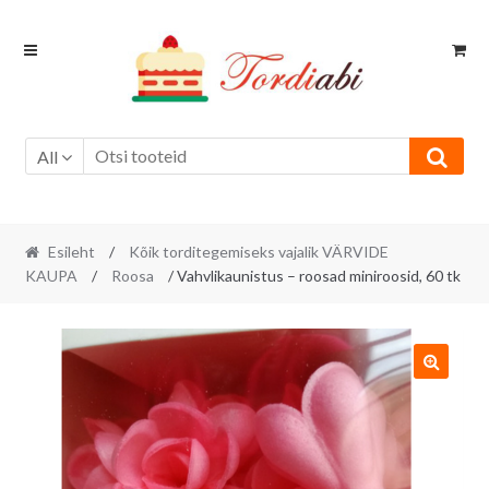
Skip
Skip
to
to
navigation
content
All
Esileht
/
Kõik torditegemiseks vajalik VÄRVIDE
KAUPA
/
Roosa
/ Vahvlikaunistus – roosad miniroosid, 60 tk