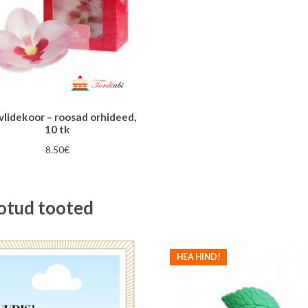
lidekoor – roosad orhideed,
10 tk
8.50
€
otud tooted
HEA HIND!