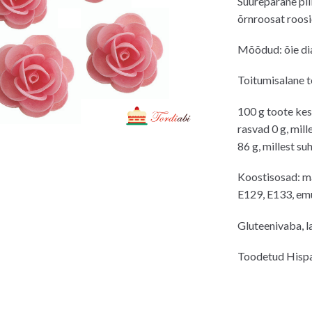
Suurepärane pil
õrnroosat roosi
Mõõdud: õie di
Toitumisalane t
100 g toote kes
rasvad 0 g, mill
86 g, millest su
Koostisosad: mai
E129, E133, emul
Gluteenivaba, l
Toodetud Hisp