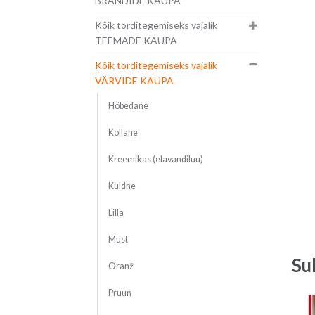
BRÄNDIDE KAUPA
Kõik torditegemiseks vajalik
TEEMADE KAUPA
Kõik torditegemiseks vajalik
VÄRVIDE KAUPA
Hõbedane
Kollane
Kreemikas (elavandiluu)
Kuldne
Lilla
Must
Su
Oranž
Pruun