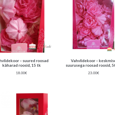
hvlidekoor – suured roosad
Vahvlidekoor – keskmis
käharad roosid, 15 tk
suurusega roosad roosid, 5
18.00
€
23.00
€