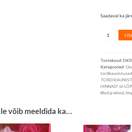
Saadaval ka järe
Vahvlidekoor
LIS
-
roosad
roosid,
Tootekood:
DK0
diam.
Kategooriad:
Glu
4,5
tordikaunistused
cm
TORDIKAUNIS
-
HINNAD! sh L
50
lilled ja lehed
,
Ve
tk
quantity
lle võib meeldida ka…