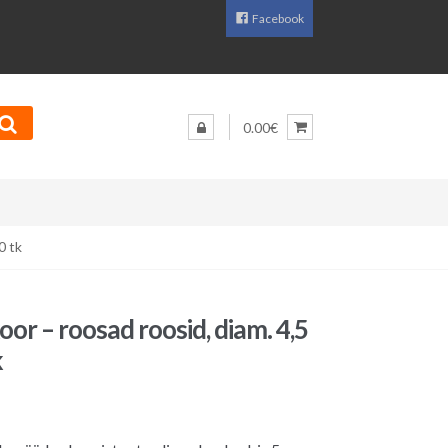
Facebook
0.00€
0 tk
or – roosad roosid, diam. 4,5
k