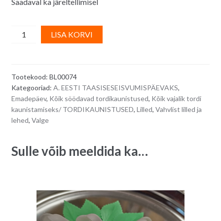
Saadaval ka järeltellimisel
Vahvlidekoor
A
LISA KORVI
-
l
keskmise
t
suurusega
e
Tootekood:
BL00074
lumivalged
r
Kategooriad:
A. EESTI TAASISESEISVUMISPÄEVAKS
,
roosid,
n
Emadepäev
,
Kõik söödavad tordikaunistused
,
Kõik vajalik tordi
50
a
kaunistamiseks/ TORDIKAUNISTUSED
,
Lilled
,
Vahvlist lilled ja
tk
t
lehed
,
Valge
quantity
i
v
Sulle võib meeldida ka…
e
: