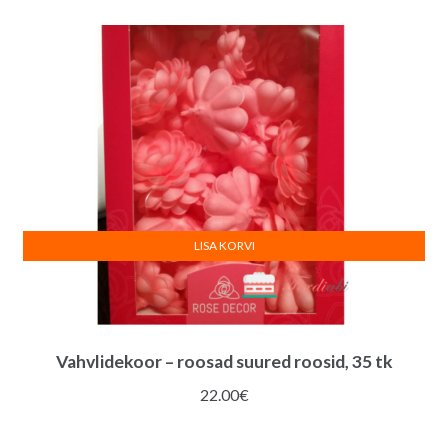
LISA KORVI
Vahvlidekoor – roosad suured roosid, 35 tk
22.00
€