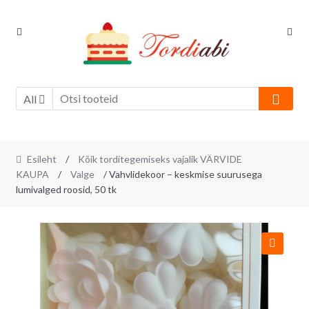
Skip
Skip
to
to
navigation
content
All
Esileht
/
Kõik torditegemiseks vajalik VÄRVIDE
KAUPA
/
Valge
/ Vahvlidekoor – keskmise suurusega
lumivalged roosid, 50 tk