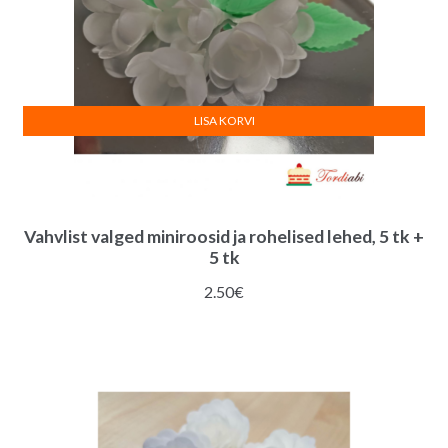
LISA KORVI
Vahvlist valged miniroosid ja rohelised lehed, 5 tk +
5 tk
2.50
€