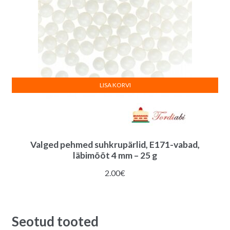
LISA KORVI
Valged pehmed suhkrupärlid, E171-vabad,
läbimõõt 4 mm – 25 g
2.00
€
Seotud tooted