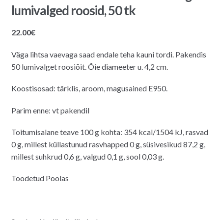
lumivalged roosid, 50 tk
22.00
€
Väga lihtsa vaevaga saad endale teha kauni tordi. Pakendis
50 lumivalget roosiõit. Õie diameeter u. 4,2 cm.
Koostisosad: tärklis, aroom, magusained E950.
Parim enne: vt pakendil
Toitumisalane teave 100 g kohta: 354 kcal/1504 kJ, rasvad
0 g, millest küllastunud rasvhapped 0 g, süsivesikud 87,2 g,
millest suhkrud 0,6 g, valgud 0,1 g, sool 0,03 g.
Toodetud Poolas