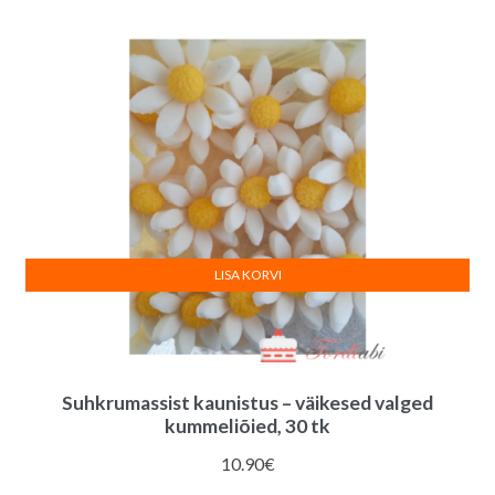
2.80€.
1.50€.
LISA KORVI
Suhkrumassist kaunistus – väikesed valged
kummeliõied, 30 tk
10.90
€