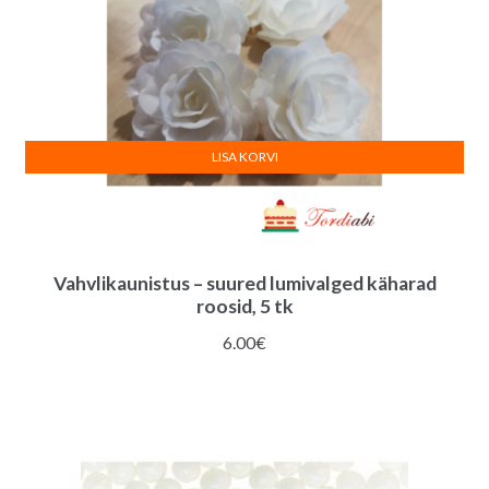
LISA KORVI
Vahvlikaunistus – suured lumivalged käharad
roosid, 5 tk
6.00
€