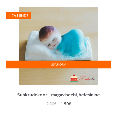
HEA HIND!
LISA KORVI
Suhkrudekoor – magav beebi, helesinine
Algne
Praegune
2.80
€
1.50
€
hind
hind
oli:
on: