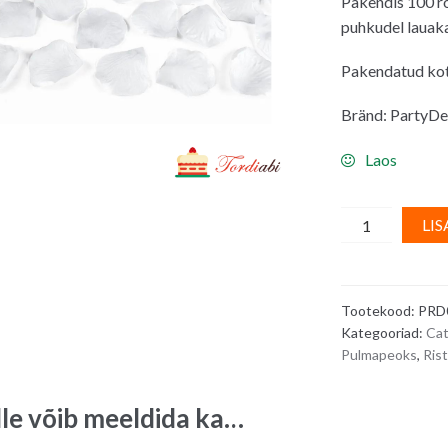
Pakendis 100 ro
puhkudel lauak
Pakendatud kot
Bränd: PartyD
Laos
Valged
LIS
roosi
kroonlehed
(mittesöödava
Tootekood:
PRD
100
Kategooriad:
Cat
tk/
Pulmapeoks
,
Ris
pk
quantity
lle võib meeldida ka…