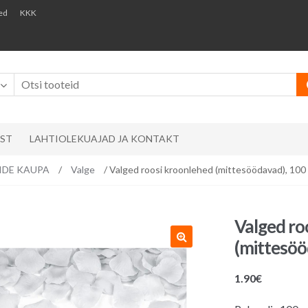
ed
KKK
AST
LAHTIOLEKUAJAD JA KONTAKT
RVIDE KAUPA
/
Valge
/ Valged roosi kroonlehed (mittesöödavad), 100 
Valged ro
(mittesöö
1.90
€