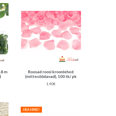
e
:
.8 m
Roosad roosi kroonlehed
)
(mittesöödavad), 100 tk/ pk
gune
1.90
€
€.
HEA HIND!