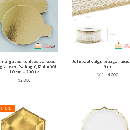
margused kuldsed väiksed
Jutepael valge pitsiga, laius
gialused “sabaga”, läbimõõt
– 5 m
10 cm – 200 tk
Algne
Praeg
4.50
€
4.20
€
32.00
€
hind
hind
oli:
on:
4.50€.
4.20€.
 HIND!