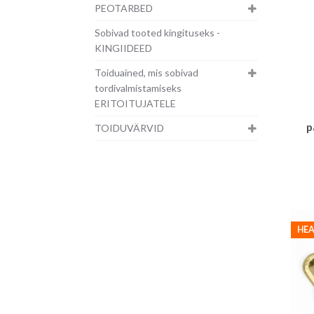
PEOTARBED
Sobivad tooted kingituseks -
KINGIIDEED
Toiduained, mis sobivad
tordivalmistamiseks
ERITOITUJATELE
p
TOIDUVÄRVID
HEA