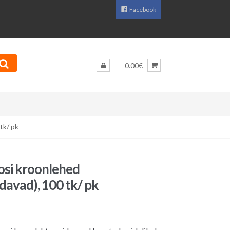
Facebook
0.00€
tk/ pk
osi kroonlehed
davad), 100 tk/ pk