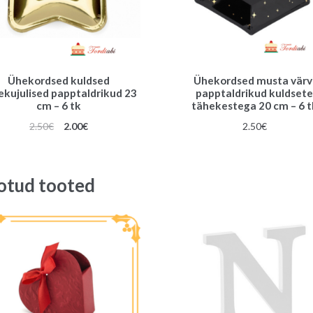
Ühekordsed kuldsed
Ühekordsed musta värv
ekujulised papptaldrikud 23
papptaldrikud kuldset
cm – 6 tk
tähekestega 20 cm – 6 t
Algne
Praegune
2.50
€
2.00
€
2.50
€
hind
hind
oli:
on:
2.50€.
2.00€.
otud tooted