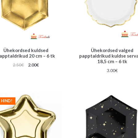
Ühekordsed kuldsed
Ühekordsed valged
apptaldrikud 20 cm – 6 tk
papptaldrikud kuldse serv
18,5 cm – 6 tk
Algne
Praegune
2.50
€
2.00
€
3.00
€
hind
hind
oli:
on:
2.50€.
2.00€.
 HIND!