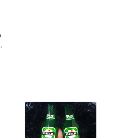
i
e
k