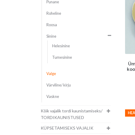
Punane
Roheline
Roosa
Sinine
Helesinine
Tumesinine
Üm
koo
Valge
Värviline/ kirju
Vaskne
Kõik vajalik tordi kaunistamiseks/
HEA
TORDIKAUNISTUSED
KÜPSETAMISEKS VAJALIK