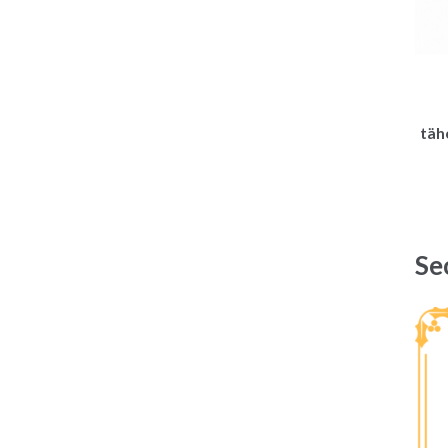
täh
Se