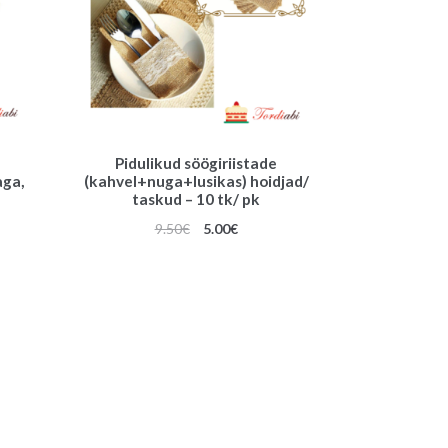
Pidulikud söögiriistade
aga,
(kahvel+nuga+lusikas) hoidjad/
taskud – 10 tk/ pk
Algne
Praegune
9.50
€
5.00
€
hind
hind
oli:
on:
9.50€.
5.00€.