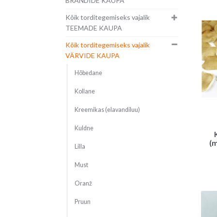
BRÄNDIDE KAUPA
Kõik torditegemiseks vajalik
TEEMADE KAUPA
Kõik torditegemiseks vajalik
VÄRVIDE KAUPA
Hõbedane
Kollane
Kreemikas (elavandiluu)
Kuldne
(m
Lilla
Must
Oranž
Pruun