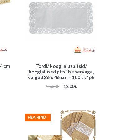
 4 cm
Tordi/ koogi aluspitsid/
koogialused pitsilise servaga,
valged 36 x 46 cm – 100 tk/ pk
une
Algne
Praegune
15.00
€
12.00
€
hind
hind
oli:
on:
15.00€.
12.00€.
HEA HIND!