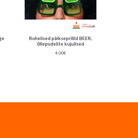
ge
Rohelised päikseprillid BEER,
õllepudelite kujulised
4.00
€