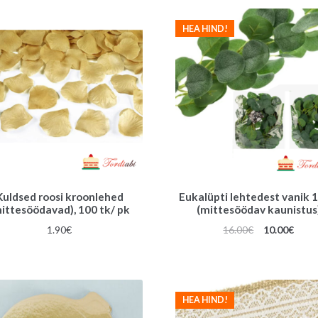
HEA HIND!
Kuldsed roosi kroonlehed
Eukalüpti lehtedest vanik 1
ittesöödavad), 100 tk/ pk
(mittesöödav kaunistus
Algne
Prae
1.90
€
16.00
€
10.00
€
hind
hind
oli:
on:
16.00€.
10.00
HEA HIND!