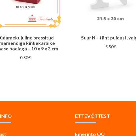
üdamekujuline pressitud
Suur N – täht puidust, val
rnamendiga kinkekarbike
5.50
€
ase paelaga – 10 x 9 x 3 cm
0.80
€
AINFO
ETTEVÕTTEST
ast
Emerinto OÜ