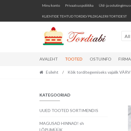
Skip
Skip
Minu konto
Privaatsuspoliitika
Üld- ja ostutingimus
to
to
KLIENTIDE TEHTUD TORDID/ PILDIGALERII TORTIDEST
navigation
content
All
AVALEHT
TOOTED
OSTUINFO
FIRM
Esileht
/
Kõik torditegemiseks vajalik VÄ
KATEGOORIAD
UUED TOOTED SORTIMENDIS
MAGUSAD HINNAD! sh
LÕPUMÜÜK