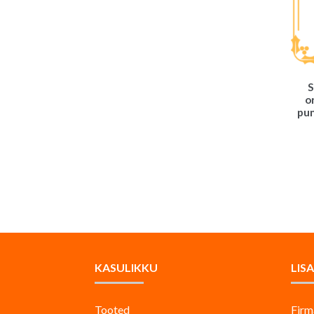
S
o
pun
KASULIKKU
LIS
Tooted
Firm