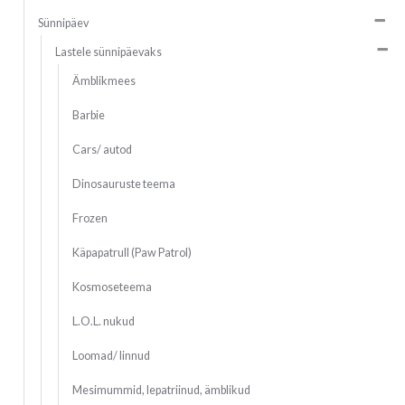
Sünnipäev
Lastele sünnipäevaks
Ämblikmees
Barbie
Cars/ autod
Dinosauruste teema
Frozen
Käpapatrull (Paw Patrol)
Kosmoseteema
L.O.L. nukud
Loomad/ linnud
Mesimummid, lepatriinud, ämblikud