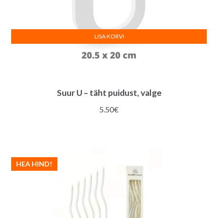
LISA KORVI
Suur U – täht puidust, valge
5.50
€
HEA HIND!