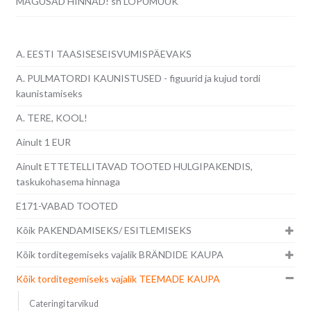
MAGUSAD HINNAD! sh LÕPUMÜÜK
A. EESTI TAASISESEISVUMISPÄEVAKS
A. PULMATORDI KAUNISTUSED - figuurid ja kujud tordi
kaunistamiseks
A. TERE, KOOL!
Ainult 1 EUR
Ainult ETTETELLITAVAD TOOTED HULGIPAKENDIS,
taskukohasema hinnaga
E171-VABAD TOOTED
Kõik PAKENDAMISEKS/ ESITLEMISEKS
Kõik torditegemiseks vajalik BRÄNDIDE KAUPA
Kõik torditegemiseks vajalik TEEMADE KAUPA
Cateringi tarvikud