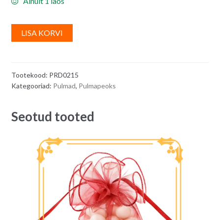
Ainult 1 laos
A
LISA KORVI
l
t
e
Tootekood:
PRD0215
r
Kategooriad:
Pulmad
,
Pulmapeoks
n
a
Seotud tooted
t
i
v
e
: