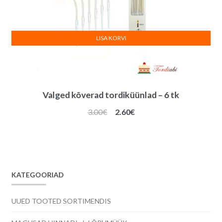
LISA KORVI
Valged kõverad tordiküünlad – 6 tk
Algne
Praegune
3.00
€
2.60
€
hind
hind
oli:
on:
3.00€.
2.60€.
KATEGOORIAD
UUED TOOTED SORTIMENDIS