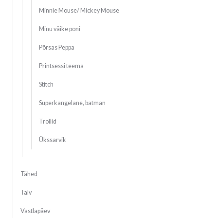
Minnie Mouse/ Mickey Mouse
Minu väike poni
Põrsas Peppa
Printsessi teema
Stitch
Superkangelane, batman
Trollid
Ükssarvik
Tähed
Talv
Vastlapäev