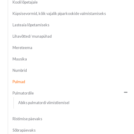
Kooli lõpetajale
Küpsisevormid, kõik vajalik piparkookide valmistamiseks
Lasteaia lõpetamiseks
Lihavõtted/ munapühad
Mereteema
Muusika
Numbrid
Pulmad
Pulmatordile
Abiks pulmatordi viimistlemisel
Ristimise päevaks
Sõbrapäevaks