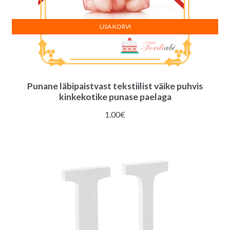
LISA KORVI
Punane läbipaistvast tekstiilist väike puhvis
kinkekotike punase paelaga
1.00
€