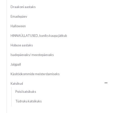
Draakoni aastaks
Emadepäev
Halloween
HINNAÜLLATUSED, kuniks kaupa jätkub
Hobuse aastaks
Isadepäevaks/ meestepäevaks
Jalgpall
Käsitöökommide meisterdamiseks
Katsikud
Poisi katsikuks
Tüdruku katsikuks