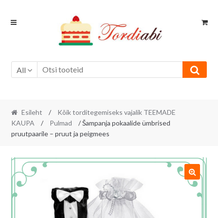
Skip
Skip
to
to
navigation
content
All
Esileht
/
Kõik torditegemiseks vajalik TEEMADE
KAUPA
/
Pulmad
/ Šampanja pokaalide ümbrised
pruutpaarile – pruut ja peigmees