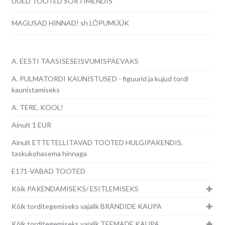
UUED TOOTED SORTIMENDIS
MAGUSAD HINNAD! sh LÕPUMÜÜK
A. EESTI TAASISESEISVUMISPÄEVAKS
A. PULMATORDI KAUNISTUSED - figuurid ja kujud tordi
kaunistamiseks
A. TERE, KOOL!
Ainult 1 EUR
Ainult ETTETELLITAVAD TOOTED HULGIPAKENDIS,
taskukohasema hinnaga
E171-VABAD TOOTED
Kõik PAKENDAMISEKS/ ESITLEMISEKS
Kõik torditegemiseks vajalik BRÄNDIDE KAUPA
Kõik torditegemiseks vajalik TEEMADE KAUPA