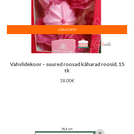
LISA KORVI
Vahvlidekoor – suured roosad käharad roosid, 15
tk
18.00
€