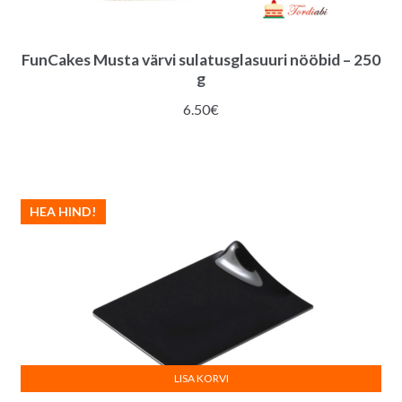
FunCakes Musta värvi sulatusglasuuri nööbid – 250
g
6.50
€
HEA HIND!
LISA KORVI