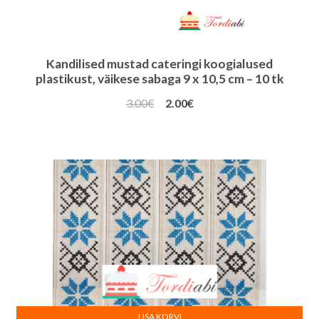
Kandilised mustad cateringi koogialused
plastikust, väikese sabaga 9 x 10,5 cm – 10 tk
Algne
Praegune
3.00
€
2.00
€
hind
hind
oli:
on:
3.00€.
2.00€.
LISA KORVI