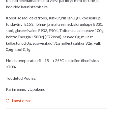
Kaunid heledamad musta värvi pärlid (4 mm) tortide ja
kookide kaunistamiseks.
Koostisosad: dekstroos, suhkur, riisijahu, glükoosisiirup,
toiduvärv: E153, lõhna- ja maitseained, sidrunhape E330,
sool, glaseerivaine E903, E904, Toitumisalane teave 100g
kohta: Energia 1580kj (372kcal), rasvad 0g, millest
küllastunud 0g, süsivesikud 91g millest suhkur 82g, valk
0,6g, sool 0,1g.
Hoida temperatuuril +15 – +25°C suhteline õhuniiskus
<70%.
Toodetud Poolas.
Parim enne: vt. pakendil
Laost otsas