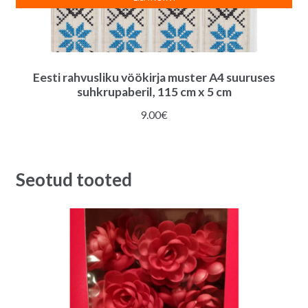
Eesti rahvusliku vöökirja muster A4 suuruses
suhkrupaberil, 115 cm x 5 cm
9.00
€
Seotud tooted