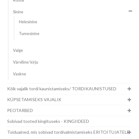
Roosa
Sinine
Helesinine
Tumesinine
Valge
Värviline/ kirju
Vaskne
Kõik vajalik tordi kaunistamiseks/ TORDIKAUNISTUSED
KÜPSETAMISEKS VAJALIK
PEOTARBED
Sobivad tooted kingituseks - KINGIIDEED
Toiduained, mis sobivad tordivalmistamiseks ERITOITUJATELE