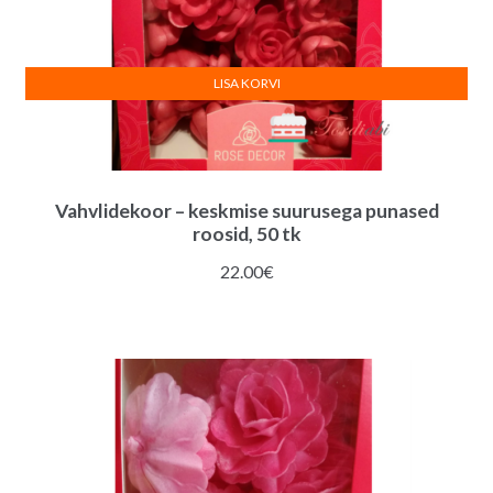
LISA KORVI
Vahvlidekoor – keskmise suurusega punased
roosid, 50 tk
22.00
€