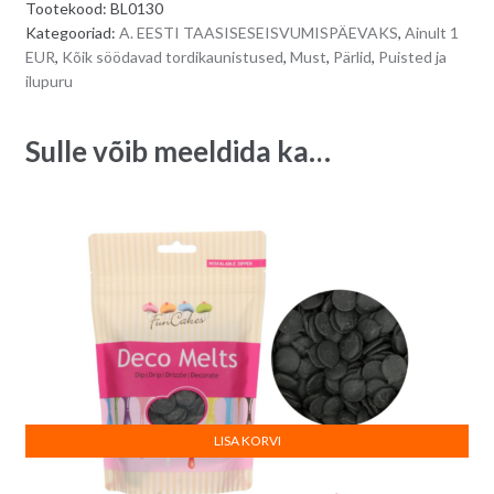
Tootekood:
BL0130
Kategooriad:
A. EESTI TAASISESEISVUMISPÄEVAKS
,
Ainult 1
EUR
,
Kõik söödavad tordikaunistused
,
Must
,
Pärlid
,
Puisted ja
ilupuru
Sulle võib meeldida ka…
LISA KORVI