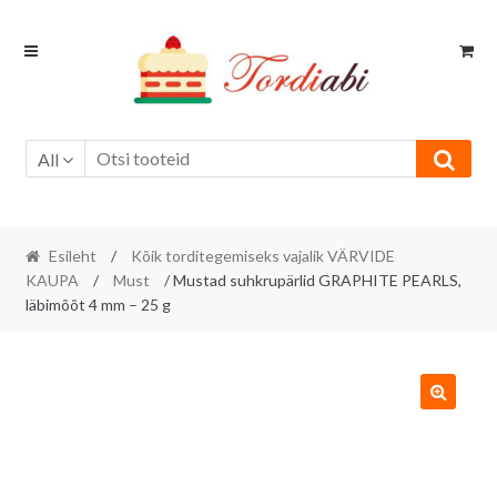
Skip
Skip
to
to
navigation
content
All
Esileht
/
Kõik torditegemiseks vajalik VÄRVIDE
KAUPA
/
Must
/ Mustad suhkrupärlid GRAPHITE PEARLS,
läbimõõt 4 mm – 25 g