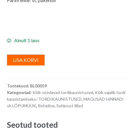
Parim enne: vt. pakendil
Ainult 1 laos
A
LISA KORVI
l
t
e
Tootekood:
BL00059
r
Kategooriad:
Kõik söödavad tordikaunistused
,
Kõik vajalik tordi
n
kaunistamiseks/ TORDIKAUNISTUSED
,
MAGUSAD HINNAD!
a
sh LÕPUMÜÜK
,
Roheline
,
Suhkrust lilled
t
i
Seotud tooted
v
e