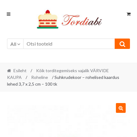
Skip
Skip
to
to
navigation
content
All
Esileht
/
Kõik torditegemiseks vajalik VÄRVIDE
KAUPA
/
Roheline
/ Suhkrudekoor – rohelised kaardus
lehed 3,7 x 2,5 cm – 100 tk