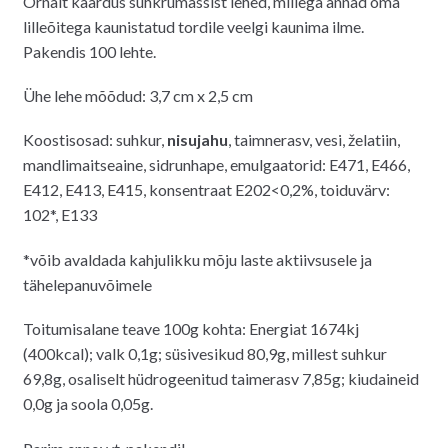
Õrnalt kaardus suhkrumassist lehed, millega annad oma
oli:
on:
lilleõitega kaunistatud tordile veelgi kaunima ilme.
20.00€.
14.00€.
Pakendis 100 lehte.
Ühe lehe mõõdud: 3,7 cm x 2,5 cm
Koostisosad: suhkur,
nisujahu
, taimnerasv, vesi, želatiin,
mandlimaitseaine, sidrunhape, emulgaatorid: E471, E466,
E412, E413, E415, konsentraat E202<0,2%, toiduvärv:
102*, E133
*võib avaldada kahjulikku mõju laste aktiivsusele ja
tähelepanuvõimele
Toitumisalane teave 100g kohta: Energiat 1674kj
(400kcal); valk 0,1g; süsivesikud 80,9g, millest suhkur
69,8g, osaliselt hüdrogeenitud taimerasv 7,85g; kiudaineid
0,0g ja soola 0,05g.