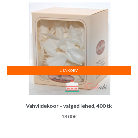
:
LISA KORVI
Vahvlidekoor – valged lehed, 400 tk
18.00
€