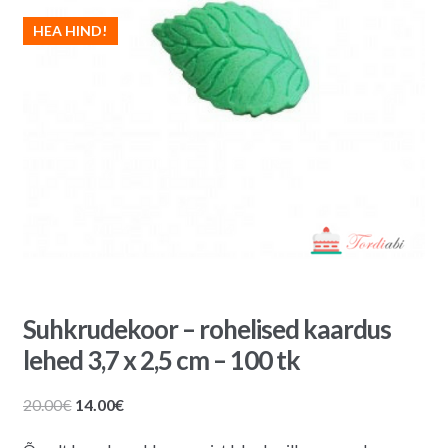
HEA HIND!
Suhkrudekoor – rohelised kaardus
lehed 3,7 x 2,5 cm – 100 tk
Algne
Praegune
20.00
€
14.00
€
hind
hind