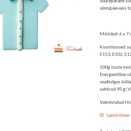
Suurepärane söö
sünnipäevaks to
Mõõdud: 6 x 7
Koostisosad: su
E153, E102, E12
100g toote kes
Energeetiline v
sealhulgas küll
suhkrud 95 g; Va
Valmistatud Hi
Laost otsas