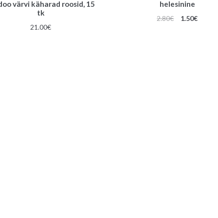
doo värvi käharad roosid, 15
helesinine
tk
Algne
Praeg
2.80
€
1.50
€
21.00
€
hind
hind
oli:
on:
2.80€.
1.50€.