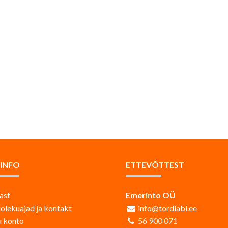
AINFO
ETTEVÕTTEST
ast
Emerinto OÜ
iolekuajad ja kontakt
info@tordiabi.ee
 konto
56 900 071