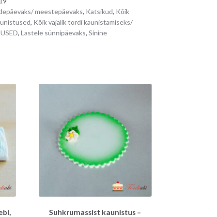
19
depäevaks/ meestepäevaks
,
Katsikud
,
Kõik
aunistused
,
Kõik vajalik tordi kaunistamiseks/
TUSED
,
Lastele sünnipäevaks
,
Sinine
bi,
Suhkrumassist kaunistus –