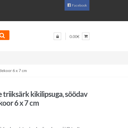
Facebook
0.00€
udekoor 6 x 7 cm
 triiksärk kikilipsuga, söödav
oor 6 x 7 cm