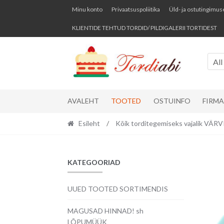
Skip
Skip
Minu konto
Privaatsuspoliitika
Üld- ja ostutingimus
to
to
KLIENTIDE TEHTUD TORDID/ PILDIGALERII TORTIDEST
navigation
content
All
AVALEHT
TOOTED
OSTUINFO
FIRM
Esileht
/
Kõik torditegemiseks vajalik VÄ
KATEGOORIAD
UUED TOOTED SORTIMENDIS
MAGUSAD HINNAD! sh
LÕPUMÜÜK