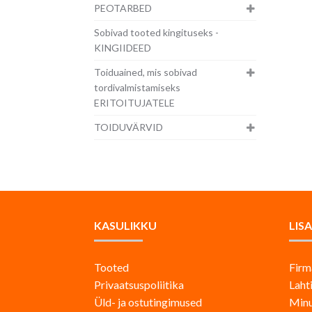
PEOTARBED
Sobivad tooted kingituseks -
KINGIIDEED
Toiduained, mis sobivad
tordivalmistamiseks
ERITOITUJATELE
TOIDUVÄRVID
KASULIKKU
LIS
Tooted
Firm
Privaatsuspoliitika
Laht
Üld- ja ostutingimused
Minu