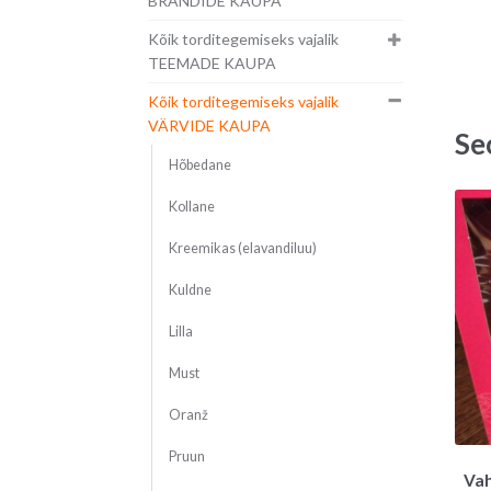
BRÄNDIDE KAUPA
Kõik torditegemiseks vajalik
TEEMADE KAUPA
Kõik torditegemiseks vajalik
VÄRVIDE KAUPA
Se
Hõbedane
Kollane
Kreemikas (elavandiluu)
Kuldne
Lilla
Must
Oranž
Pruun
Vah