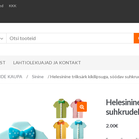
ed
KKK
AST
LAHTIOLEKUAJAD JA KONTAKT
RVIDE KAUPA
/
Sinine
/ Helesinine triiksärk kikilipsuga, söödav suhkr
Helesinine
suhkrudek
2.00
€