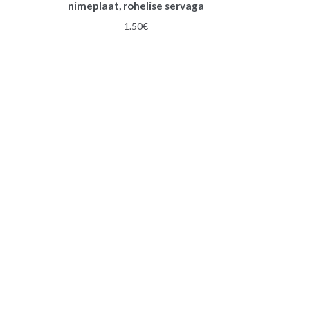
nimeplaat, rohelise servaga
une
1.50
€