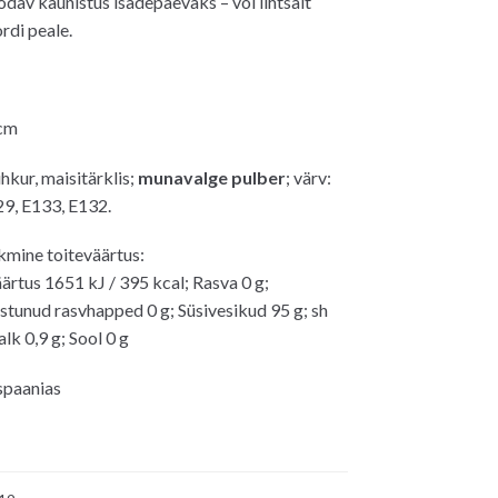
dav kaunistus isadepäevaks – või lihtsalt
rdi peale.
 cm
hkur, maisitärklis
;
munavalge pulber
; värv:
9, E133, E132.
kmine toiteväärtus:
äärtus 1651 kJ / 395 kcal; Rasva 0 g;
astunud rasvhapped 0 g; Süsivesikud 95 g; sh
lk 0,9 g; Sool 0 g
spaanias