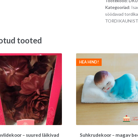
Tootekood:
DK0
Kategooriad:
Isa
söödavad tordik
TORDIKAUNIS
otud tooted
HEA HIND!
vlidekoor – suured läikivad
Suhkrudekoor – magav bee