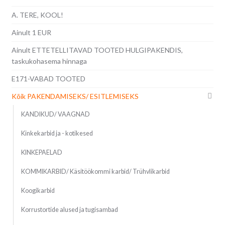
A. TERE, KOOL!
Ainult 1 EUR
Ainult ETTETELLITAVAD TOOTED HULGIPAKENDIS,
taskukohasema hinnaga
E171-VABAD TOOTED
Kõik PAKENDAMISEKS/ ESITLEMISEKS
KANDIKUD/ VAAGNAD
Kinkekarbid ja - kotikesed
KINKEPAELAD
KOMMIKARBID/ Käsitöökommi karbid/ Trühvlikarbid
Koogikarbid
Korrustortide alused ja tugisambad