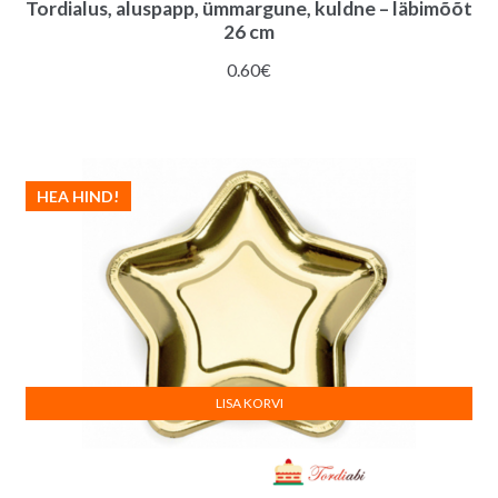
Tordialus, aluspapp, ümmargune, kuldne – läbimõõt
26 cm
0.60
€
HEA HIND!
LISA KORVI