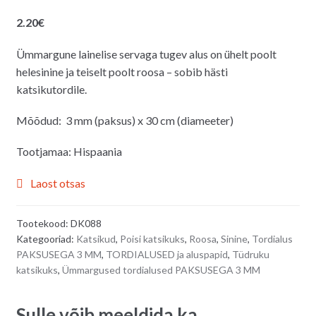
2.20
€
Ümmargune lainelise servaga tugev alus on ühelt poolt
helesinine ja teiselt poolt roosa – sobib hästi
katsikutordile.
Mõõdud: 3 mm (paksus) x 30 cm (diameeter)
Tootjamaa: Hispaania
Laost otsas
Tootekood:
DK088
Kategooriad:
Katsikud
,
Poisi katsikuks
,
Roosa
,
Sinine
,
Tordialus
PAKSUSEGA 3 MM
,
TORDIALUSED ja aluspapid
,
Tüdruku
katsikuks
,
Ümmargused tordialused PAKSUSEGA 3 MM
Sulle võib meeldida ka…