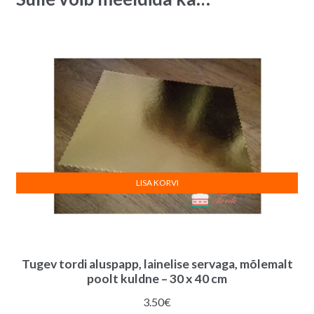
LISA KORVI
Tugev tordi aluspapp, lainelise servaga, mõlemalt
poolt kuldne – 30 x 40 cm
3.50
€