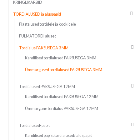
KRINGLIKARBID
TORDIALUSED ja aluspapid
Plastalused tortidele ja kookidele
PULMATORDI alused
Tordialus PAKSUSEGA 3 MM
Kandilised tordialused PAKSUSEGA 3 MM
Ümmargused tordialused PAKSUSEGA 3 MM
Tordialused PAKSUSEGA 12 MM
Kandilised tordialused PAKSUSEGA 12 MM
Ümmargune tordialus PAKSUSEGA 12 MM
Tordialused-papid
Kandilised papist tordialused/ aluspapid