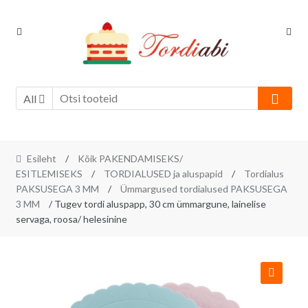
Skip
Skip
to
to
navigation
content
All
Esileht
/
Kõik PAKENDAMISEKS/
ESITLEMISEKS
/
TORDIALUSED ja aluspapid
/
Tordialus
PAKSUSEGA 3 MM
/
Ümmargused tordialused PAKSUSEGA
3 MM
/ Tugev tordi aluspapp, 30 cm ümmargune, lainelise
servaga, roosa/ helesinine