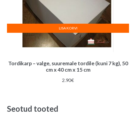
LISA KORVI
Tordikarp – valge, suuremale tordile (kuni 7 kg), 50
cm x 40 cm x 15 cm
2.90
€
Seotud tooted