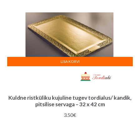
LISA KORVI
Kuldne ristküliku kujuline tugev tordialus/ kandik,
pitsilise servaga – 32 x 42 cm
3.50
€