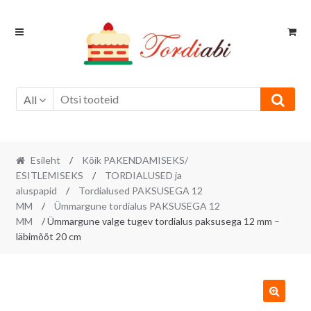
Skip
Skip
to
to
navigation
content
All
Esileht
/
Kõik PAKENDAMISEKS/
ESITLEMISEKS
/
TORDIALUSED ja
aluspapid
/
Tordialused PAKSUSEGA 12
MM
/
Ümmargune tordialus PAKSUSEGA 12
MM
/ Ümmargune valge tugev tordialus paksusega 12 mm –
läbimõõt 20 cm