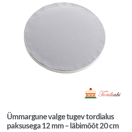
Ümmargune valge tugev tordialus
paksusega 12 mm – läbimõõt 20 cm