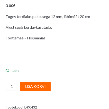
3.00
€
Tugev tordialus paksusega 12 mm, läbimõõt 20 cm
Alust saab korduvkasutada.
Tootjamaa – Hispaanias
Laos
Ümmargune
A
LISA KORVI
valge
l
tugev
t
tordialus
e
Tootekood:
DK0432