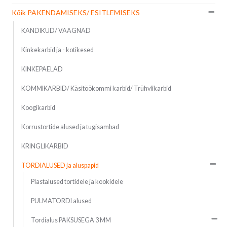
Kõik PAKENDAMISEKS/ ESITLEMISEKS
KANDIKUD/ VAAGNAD
Kinkekarbid ja - kotikesed
KINKEPAELAD
KOMMIKARBID/ Käsitöökommi karbid/ Trühvlikarbid
Koogikarbid
Korrustortide alused ja tugisambad
KRINGLIKARBID
TORDIALUSED ja aluspapid
Plastalused tortidele ja kookidele
PULMATORDI alused
Tordialus PAKSUSEGA 3 MM