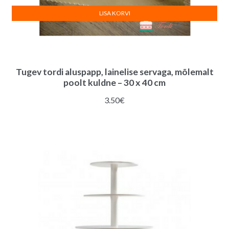
LISA KORVI
Tugev tordi aluspapp, lainelise servaga, mõlemalt
poolt kuldne – 30 x 40 cm
3.50
€