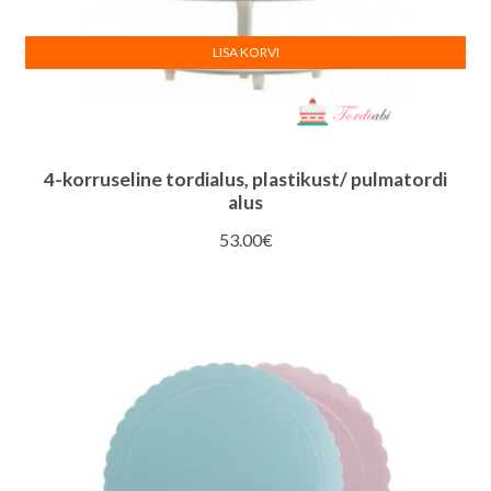
LISA KORVI
4-korruseline tordialus, plastikust/ pulmatordi
alus
53.00
€