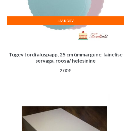
LISA KORVI
Tugev tordi aluspapp, 25 cm ümmargune, lainelise
servaga, roosa/ helesinine
2.00
€