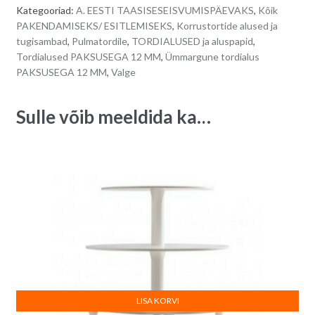
paksusega
r
Kategooriad:
A. EESTI TAASISESEISVUMISPÄEVAKS
,
Kõik
12
n
PAKENDAMISEKS/ ESITLEMISEKS
,
Korrustortide alused ja
mm
a
tugisambad
,
Pulmatordile
,
TORDIALUSED ja aluspapid
,
-
t
Tordialused PAKSUSEGA 12 MM
,
Ümmargune tordialus
läbimõõt
i
PAKSUSEGA 12 MM
,
Valge
20
v
cm
e
Sulle võib meeldida ka…
quantity
:
LISA KORVI