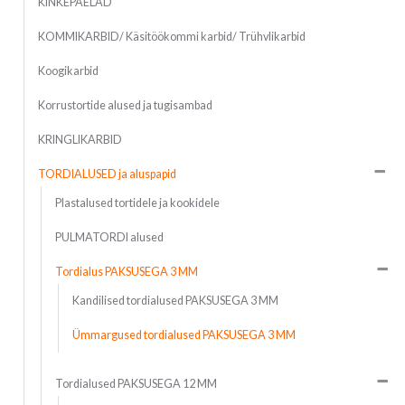
KINKEPAELAD
KOMMIKARBID/ Käsitöökommi karbid/ Trühvlikarbid
Koogikarbid
Korrustortide alused ja tugisambad
KRINGLIKARBID
TORDIALUSED ja aluspapid
Plastalused tortidele ja kookidele
PULMATORDI alused
Tordialus PAKSUSEGA 3 MM
Kandilised tordialused PAKSUSEGA 3 MM
Ümmargused tordialused PAKSUSEGA 3 MM
Tordialused PAKSUSEGA 12 MM