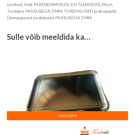
-
n
tarvikud
,
Kõik PAKENDAMISEKS/ ESITLEMISEKS
,
Must
,
diameeter
a
Tordialus PAKSUSEGA 3 MM
,
TORDIALUSED ja aluspapid
,
30
t
Ümmargused tordialused PAKSUSEGA 3 MM
cm
i
quantity
v
Sulle võib meeldida ka…
e
:
LISA KORVI