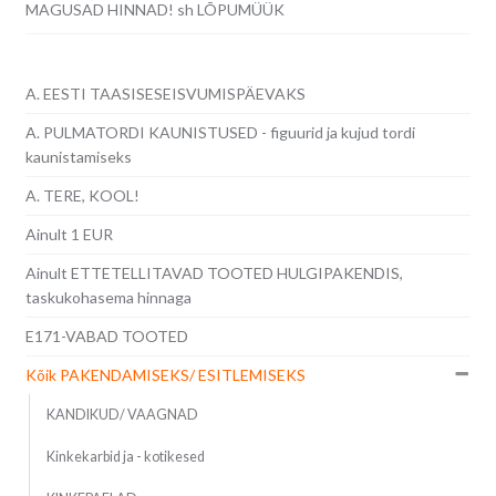
MAGUSAD HINNAD! sh LÕPUMÜÜK
A. EESTI TAASISESEISVUMISPÄEVAKS
A. PULMATORDI KAUNISTUSED - figuurid ja kujud tordi
kaunistamiseks
A. TERE, KOOL!
Ainult 1 EUR
Ainult ETTETELLITAVAD TOOTED HULGIPAKENDIS,
taskukohasema hinnaga
E171-VABAD TOOTED
Kõik PAKENDAMISEKS/ ESITLEMISEKS
KANDIKUD/ VAAGNAD
Kinkekarbid ja - kotikesed