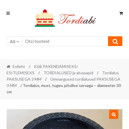
Skip
Skip
to
to
navigation
content
All
Esileht
/
Kõik PAKENDAMISEKS/
ESITLEMISEKS
/
TORDIALUSED ja aluspapid
/
Tordialus
PAKSUSEGA 3 MM
/
Ümmargused tordialused PAKSUSEGA
3 MM
/ Tordialus, must, tugev, pitsilise servaga – diameeter 30
cm