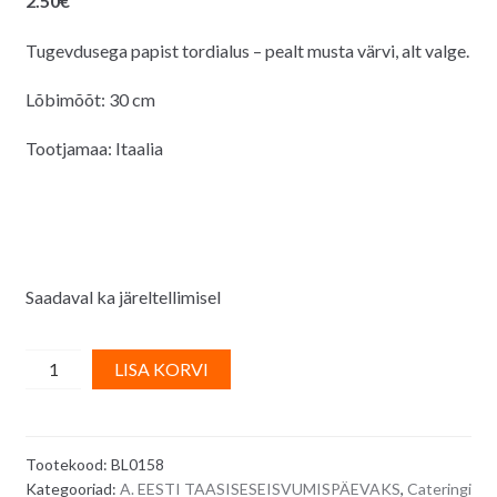
2.50
€
Tugevdusega papist tordialus – pealt musta värvi, alt valge.
Lõbimõõt: 30 cm
Tootjamaa: Itaalia
Saadaval ka järeltellimisel
Tordialus,
A
LISA KORVI
must,
l
tugev,
t
pitsilise
e
Tootekood:
BL0158
servaga
r
Kategooriad:
A. EESTI TAASISESEISVUMISPÄEVAKS
,
Cateringi