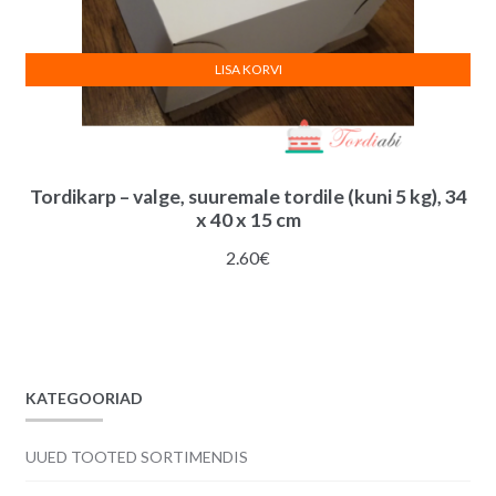
LISA KORVI
Tordikarp – valge, suuremale tordile (kuni 5 kg), 34
x 40 x 15 cm
2.60
€
KATEGOORIAD
UUED TOOTED SORTIMENDIS