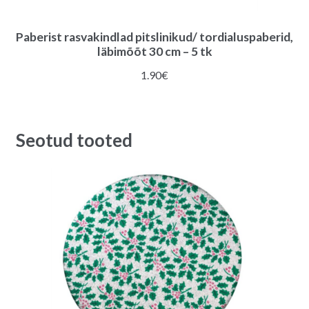
Paberist rasvakindlad pitslinikud/ tordialuspaberid,
läbimõõt 30 cm – 5 tk
1.90
€
Seotud tooted