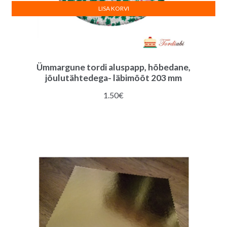
LISA KORVI
Ümmargune tordi aluspapp, hõbedane,
jõulutähtedega- läbimõõt 203 mm
1.50
€