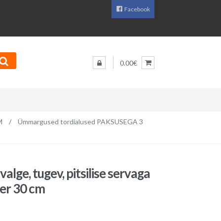
Facebook
0.00€
M
/
Ümmargused tordialused PAKSUSEGA 3
 valge, tugev, pitsilise servaga
er 30 cm