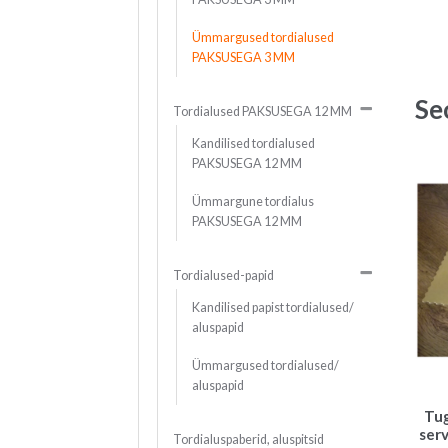
Ümmargused tordialused
PAKSUSEGA 3 MM
Se
Tordialused PAKSUSEGA 12 MM
Kandilised tordialused
PAKSUSEGA 12 MM
Ümmargune tordialus
PAKSUSEGA 12 MM
Tordialused-papid
Kandilised papist tordialused/
aluspapid
Ümmargused tordialused/
aluspapid
Tug
ser
Tordialuspaberid, aluspitsid