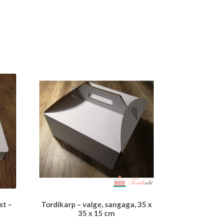
st –
Tordikarp – valge, sangaga, 35 x
35 x 15 cm