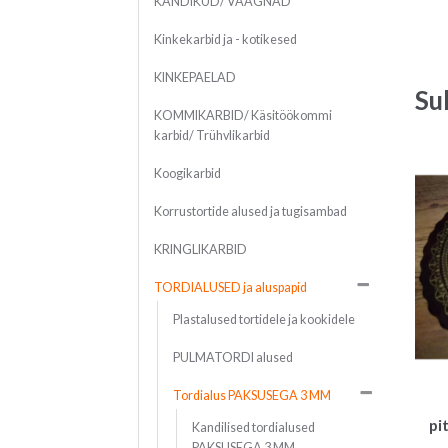
KANDIKUD/ VAAGNAD
Kinkekarbid ja - kotikesed
KINKEPAELAD
Su
KOMMIKARBID/ Käsitöökommi
karbid/ Trühvlikarbid
Koogikarbid
Korrustortide alused ja tugisambad
KRINGLIKARBID
TORDIALUSED ja aluspapid
Plastalused tortidele ja kookidele
PULMATORDI alused
Tordialus PAKSUSEGA 3 MM
pi
Kandilised tordialused
PAKSUSEGA 3 MM