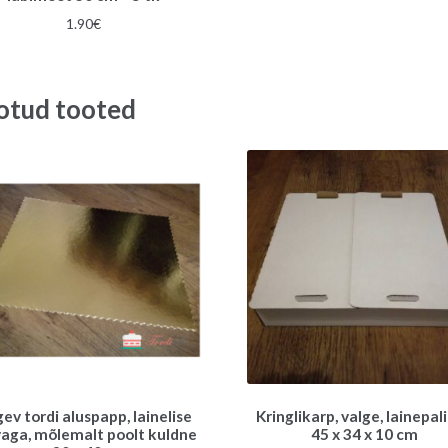
1.90
€
otud tooted
ev tordi aluspapp, lainelise
Kringlikarp, valge, lainepali
vaga, mõlemalt poolt kuldne
45 x 34 x 10 cm