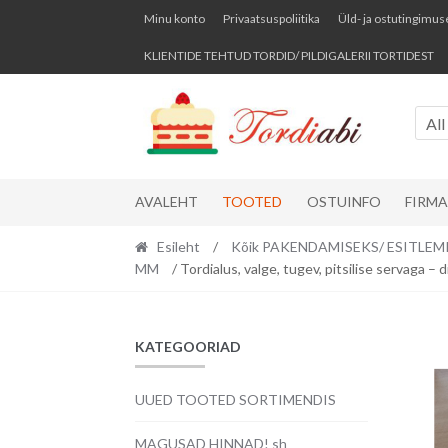
Skip
Skip
Minu konto
Privaatsuspoliitika
Üld- ja ostutingimus
to
to
KLIENTIDE TEHTUD TORDID/ PILDIGALERII TORTIDEST
navigation
content
All
AVALEHT
TOOTED
OSTUINFO
FIRM
Esileht
/
Kõik PAKENDAMISEKS/ ESITLEM
MM
/ Tordialus, valge, tugev, pitsilise servaga –
KATEGOORIAD
UUED TOOTED SORTIMENDIS
MAGUSAD HINNAD! sh