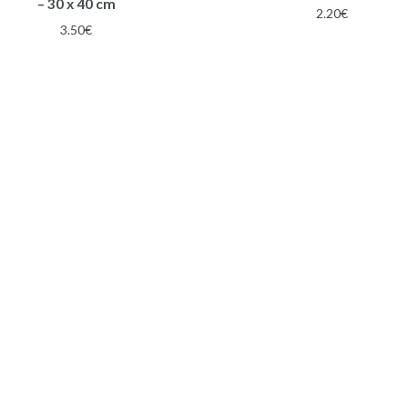
– 30 x 40 cm
2.20
€
3.50
€