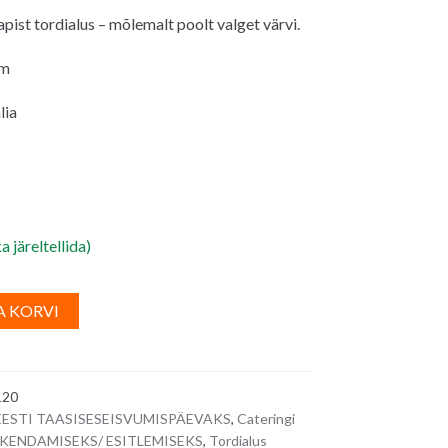
ist tordialus – mõlemalt poolt valget värvi.
cm
lia
a järeltellida)
A
A KORVI
l
t
e
120
r
 EESTI TAASISESEISVUMISPÄEVAKS
,
Cateringi
n
AKENDAMISEKS/ ESITLEMISEKS
,
Tordialus