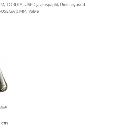
a
MM
,
TORDIALUSED ja aluspapid
,
Ümmargused
t
KSUSEGA 3 MM
,
Valge
i
v
e
:
8 cm