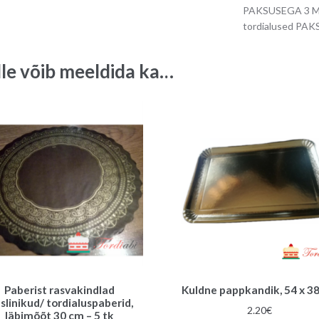
diameeter
PAKSUSEGA 3 
30
tordialused PA
cm
quantity
lle võib meeldida ka…
Paberist rasvakindlad
Kuldne pappkandik, 54 x 3
tslinikud/ tordialuspaberid,
2.20
€
läbimõõt 30 cm – 5 tk