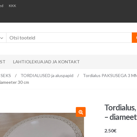
ed
KKK
AST
LAHTIOLEKUAJAD JA KONTAKT
ISEKS
/
TORDIALUSED ja aluspapid
/
Tordialus PAKSUSEGA 3 M
 diameeter 30 cm
Tordialus,
– diameet
2.50
€