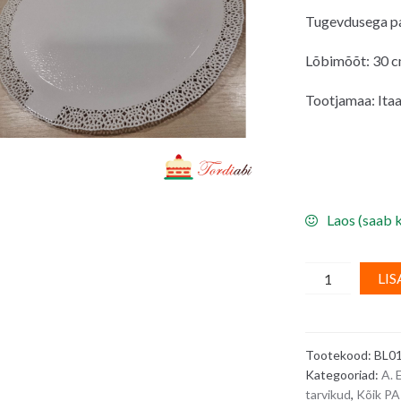
Tugevdusega pap
Lõbimõõt: 30 
Tootjamaa: Itaa
Laos (saab k
Tordialus,
LIS
valge,
tugev,
pitsilise
Tootekood:
BL0
servaga
Kategooriad:
A.
-
tarvikud
,
Kõik P