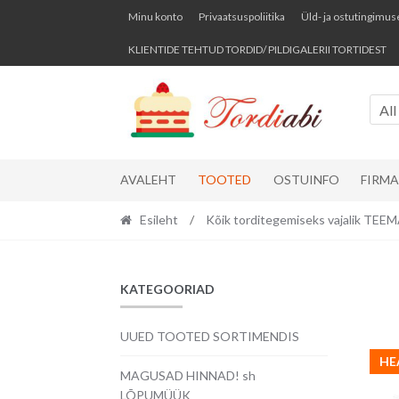
Skip
Skip
Minu konto
Privaatsuspoliitika
Üld- ja ostutingimus
to
to
KLIENTIDE TEHTUD TORDID/ PILDIGALERII TORTIDEST
navigation
content
All
AVALEHT
TOOTED
OSTUINFO
FIRM
Esileht
/
Kõik torditegemiseks vajalik TE
KATEGOORIAD
UUED TOOTED SORTIMENDIS
HE
MAGUSAD HINNAD! sh
LÕPUMÜÜK