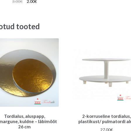
Algne
Praegune
3.00
€
2.00
€
hind
hind
oli:
on:
3.00€.
2.00€.
otud tooted
Tordialus, aluspapp,
2-korruseline tordialus,
argune, kuldne – läbimõõt
plastikust/ pulmatordi al
26 cm
27.00
€