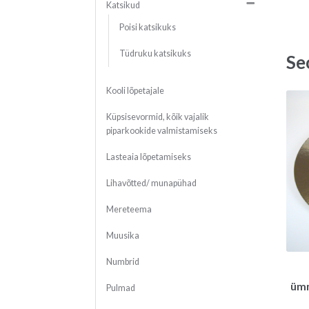
Katsikud
Poisi katsikuks
Tüdruku katsikuks
Se
Kooli lõpetajale
Küpsisevormid, kõik vajalik
piparkookide valmistamiseks
Lasteaia lõpetamiseks
Lihavõtted/ munapühad
Mereteema
Muusika
Numbrid
ümm
Pulmad