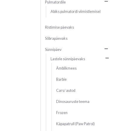
Pulmatordile
Abiks pulmatordi viimistlemisel
Ristimise päevaks
Sõbrapäevaks
Sünnipäev
Lastele sünnipäevaks
Ämblikmees
Barbie
Cars/ autod
Dinosauruste teema
Frozen
Käpapatrull (Paw Patrol)