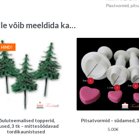
tk
Plastvormid, pit
quantity
lle võib meeldida ka…
 HIND!
õuluteemalised topperid,
Pitsatvormid – südamed, 3
used, 3 tk – mittesöödavad
5.00
€
tordikaunistused