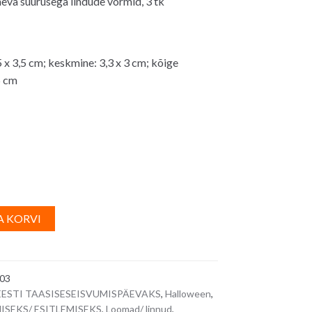
eva suurusega lindude vormid, 3 tk
0€.
 x 3,5 cm; keskmine: 3,3 x 3 cm; kõige
5 cm
A
A KORVI
l
t
e
03
r
 EESTI TAASISESEISVUMISPÄEVAKS
,
Halloween
,
n
ISEKS/ ESITLEMISEKS
,
Loomad/ linnud
,