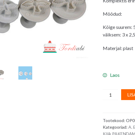
Komplektis erin
oli:
on:
7.00€.
5.0
Mõõdud:
Kõige suurem: 5
väiksem: 3 x 2,
Materjal: plast
Laos
Pitsatvormid
LIS
-
erinevas
suuruses
Tootekood:
OP0
linnud,
Kategooriad:
A.
3
Kõik PAKENDAM