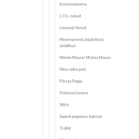
Kosmoseteema
L.O.L. nukud
Loomad/ linnud
Mesimummid, lepatriinud,
ämblikud
Minnie Mouse/ Mickey Mouse
Minu väike poni
Põrsas Peppa
Printsessi teema
Stitch
Superkangelane, batman
Trollid