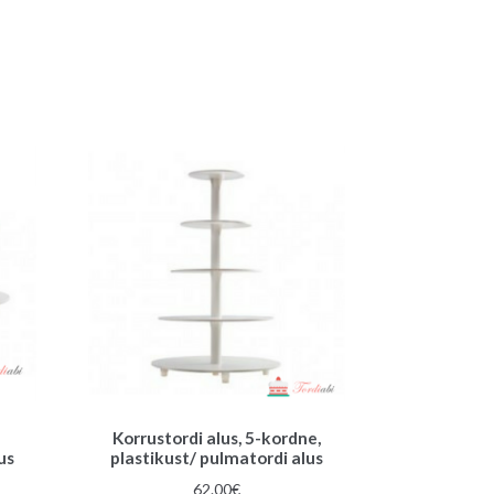
Korrustordi alus, 5-kordne,
us
plastikust/ pulmatordi alus
62.00
€