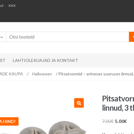
ed
KKK
AST
LAHTIOLEKUAJAD JA KONTAKT
EMADE KAUPA
/
Halloween
/ Pitsatvormid – erinevas suuruses linnud,
Pitsatvor
linnud, 3 t
Algne
Pr
7.00
€
5.00
€
A HIND!
hind
hin