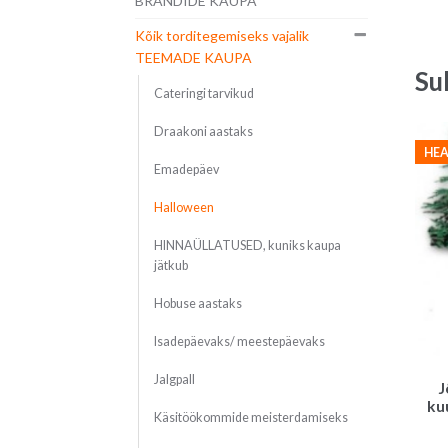
BRÄNDIDE KAUPA
Kõik torditegemiseks vajalik
TEEMADE KAUPA
Su
Cateringi tarvikud
Draakoni aastaks
HEA
Emadepäev
Halloween
HINNAÜLLATUSED, kuniks kaupa
jätkub
Hobuse aastaks
Isadepäevaks/ meestepäevaks
Jalgpall
J
ku
Käsitöökommide meisterdamiseks