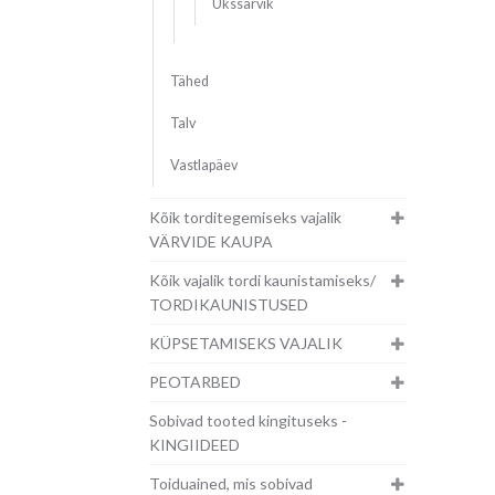
Ükssarvik
Tähed
Talv
Vastlapäev
Kõik torditegemiseks vajalik
VÄRVIDE KAUPA
Kõik vajalik tordi kaunistamiseks/
TORDIKAUNISTUSED
KÜPSETAMISEKS VAJALIK
PEOTARBED
Sobivad tooted kingituseks -
KINGIIDEED
Toiduained, mis sobivad