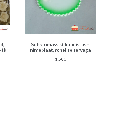
d,
Suhkrumassist kaunistus –
 tk
nimeplaat, rohelise servaga
gune
1.50
€
€.