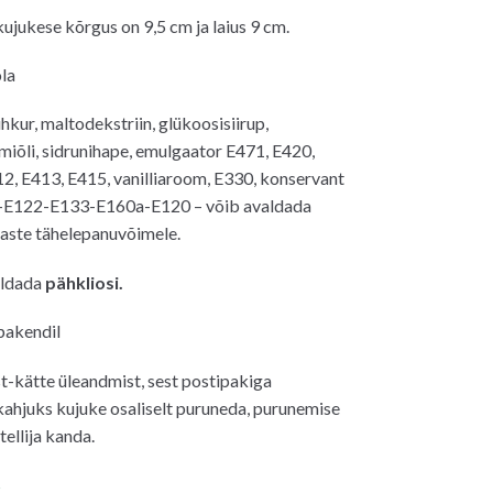
ujukese kõrgus on 9,5 cm ja laius 9 cm.
la
hkur, maltodekstriin, glükoosisiirup,
lmiõli, sidrunihape, emulgaator E471, E420,
2, E413, E415, vanilliaroom, E330, konservant
-E122-E133-E160a-E120 – võib avaldada
laste tähelepanuvõimele.
aldada
pähkliosi.
 pakendil
-kätte üleandmist, sest postipakiga
kahjuks kujuke osaliselt puruneda, purunemise
tellija kanda.
s