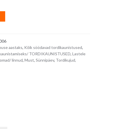
A
l
t
e
006
r
use aastaks
,
Kõik söödavad tordikaunistused
,
n
rdi kaunistamiseks/ TORDIKAUNISTUSED
,
Lastele
a
omad/ linnud
,
Must
,
Sünnipäev
,
Tordikujud,
t
i
v
e
: