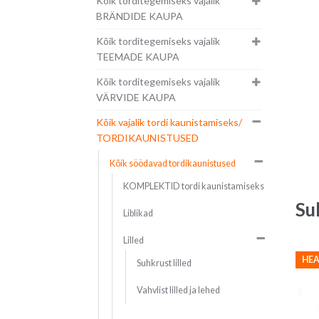
Kõik torditegemiseks vajalik
BRÄNDIDE KAUPA
Kõik torditegemiseks vajalik
TEEMADE KAUPA
Kõik torditegemiseks vajalik
VÄRVIDE KAUPA
Kõik vajalik tordi kaunistamiseks/
TORDIKAUNISTUSED
Kõik söödavad tordikaunistused
KOMPLEKTID tordi kaunistamiseks
Su
Liblikad
Lilled
HEA
Suhkrust lilled
Vahvlist lilled ja lehed