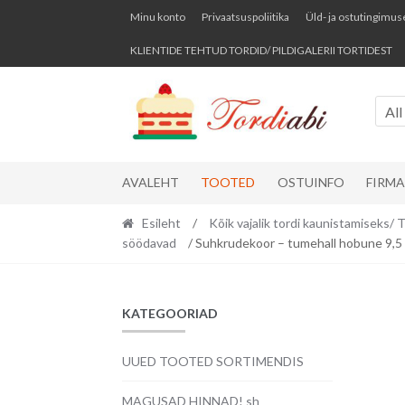
Skip
Skip
Minu konto
Privaatsuspoliitika
Üld- ja ostutingimus
to
to
KLIENTIDE TEHTUD TORDID/ PILDIGALERII TORTIDEST
navigation
content
All
AVALEHT
TOOTED
OSTUINFO
FIRM
Esileht
/
Kõik vajalik tordi kaunistamise
söödavad
/ Suhkrudekoor – tumehall hobune 9,5 
KATEGOORIAD
UUED TOOTED SORTIMENDIS
MAGUSAD HINNAD! sh