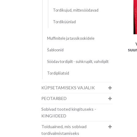
Tordikujud, mittesöödavad
Tordiküünlad
Muffinitele ja tassikookidele
suur
Šabloonid
Söödav tordipilt - suhkrupilt, vahvlipilt
Tordipliiatsid
KÜPSETAMISEKS VAJALIK
PEOTARBED
Sobivad tooted kingituseks -
KINGIIDEED
Toiduained, mis sobivad
tordivalmistamiseks