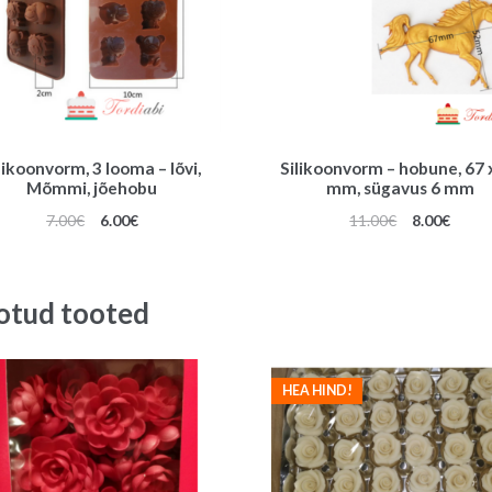
likoonvorm, 3 looma – lõvi,
Silikoonvorm – hobune, 67 
Mõmmi, jõehobu
mm, sügavus 6 mm
Algne
Praegune
Algne
Praeg
7.00
€
6.00
€
11.00
€
8.00
€
hind
hind
hind
hind
oli:
on:
oli:
on:
7.00€.
6.00€.
11.00€.
8.00€.
otud tooted
HEA HIND!