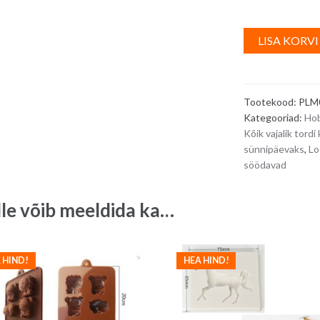
LISA KORVI
Tootekood:
PLM
Kategooriad:
Hob
Kõik vajalik to
sünnipäevaks
,
Lo
söödavad
lle võib meeldida ka…
 HIND!
HEA HIND!