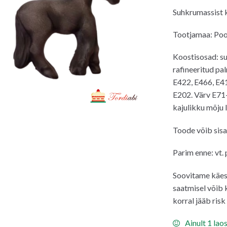
Suhkrumassist k
Tootjamaa: Poo
Koostisosad: su
rafineeritud pa
E422, E466, E41
E202. Värv E71
kajulikku mõju 
Toode võib sis
Parim enne: vt.
Soovitame käest
saatmisel võib 
korral jääb risk 
Ainult 1 lao