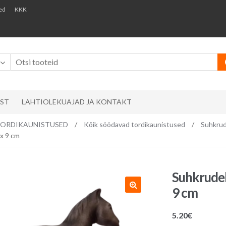
ed
KKK
AST
LAHTIOLEKUAJAD JA KONTAKT
ks/ TORDIKAUNISTUSED
/
Kõik söödavad tordikaunistused
/
Suhkrud
x 9 cm
Suhkrudek
9 cm
5.20
€