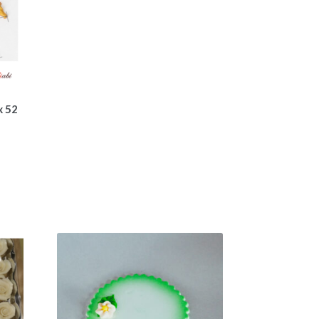
x 52
une