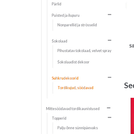
Pärlid
Puisted ja ilupuru
Nonparellid ja strösselid
Šokolaad
Si
Pihustatav šokolaad, velvet spray
Šokolaadist dekoor
Suhkrudekoorid
Se
Tordikujud, söödavad
Mittesöödavad tordikaunistused
Topperid
Palju õnne sünnipäevaks