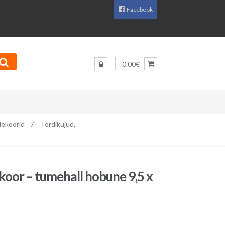
Facebook
0.00€
ekoorid
/
Tordikujud,
oor – tumehall hobune 9,5 x