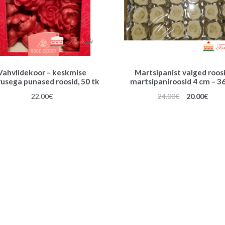
Vahvlidekoor – keskmise
Martsipanist valged roosi
usega punased roosid, 50 tk
martsipaniroosid 4 cm – 36
Algne
Prae
22.00
€
24.00
€
20.00
€
hind
hind
oli:
on:
24.00€.
20.00