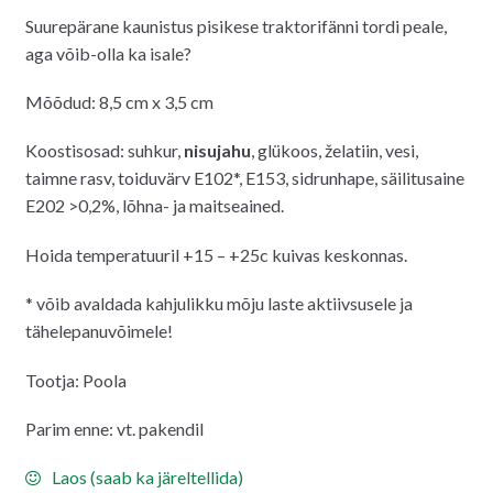
Suurepärane kaunistus pisikese traktorifänni tordi peale,
aga võib-olla ka isale?
Mõõdud: 8,5 cm x 3,5 cm
Koostisosad: suhkur,
nisujahu
, glükoos, želatiin, vesi,
taimne rasv, toiduvärv E102*, E153, sidrunhape, säilitusaine
E202 >0,2%, lõhna- ja maitseained.
Hoida temperatuuril +15 – +25c kuivas keskonnas.
* võib avaldada kahjulikku mõju laste aktiivsusele ja
tähelepanuvõimele!
Tootja: Poola
Parim enne: vt. pakendil
Laos (saab ka järeltellida)