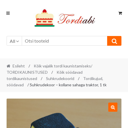
Skip
Skip
to
to
navigation
content
All
Esileht
/
Kõik vajalik tordi kaunistamiseks/
TORDIKAUNISTUSED
/
Kõik söödavad
tordikaunistused
/
Suhkrudekoorid
/
Tordikujud,
söödavad
/ Suhkrudekoor – kollane sahaga traktor, 1 tk