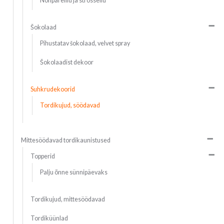
Nonparellid ja strösselid
Šokolaad
Pihustatav šokolaad, velvet spray
Šokolaadist dekoor
Suhkrudekoorid
Tordikujud, söödavad
Mittesöödavad tordikaunistused
Topperid
Palju õnne sünnipäevaks
Tordikujud, mittesöödavad
Tordiküünlad