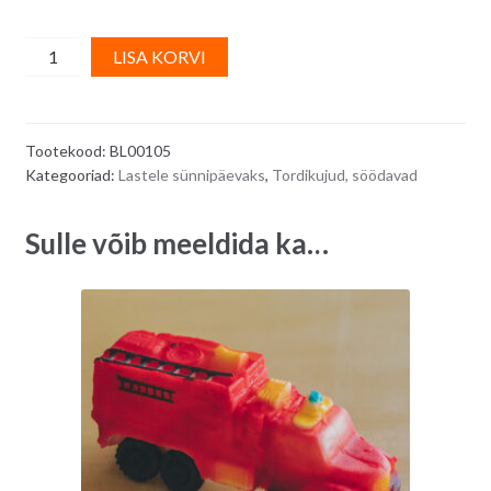
Suhkrudekoor
A
LISA KORVI
-
l
kollane
t
sahaga
e
Tootekood:
BL00105
traktor,
r
Kategooriad:
Lastele sünnipäevaks
,
Tordikujud, söödavad
1
n
tk
a
Sulle võib meeldida ka…
quantity
t
i
v
e
: