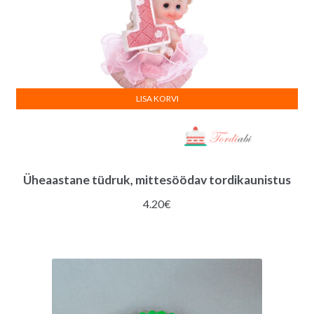
LISA KORVI
Üheaastane tüdruk, mittesöödav tordikaunistus
4.20
€