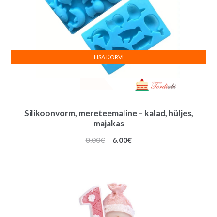
LISA KORVI
Silikoonvorm, mereteemaline – kalad, hüljes,
majakas
Algne
Praegune
8.00
€
6.00
€
hind
hind
oli:
on:
8.00€.
6.00€.