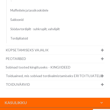
Muffinitele ja tassikookidele
Šabloonid
Söödav tordipilt - suhkrupilt, vahvlipilt
Tordipliiatsid
KÜPSETAMISEKS VAJALIK
PEOTARBED
Sobivad tooted kingituseks - KINGIIDEED
Toiduained, mis sobivad tordivalmistamiseks ERITOITUJATELE
TOIDUVÄRVID
KASULIKKU