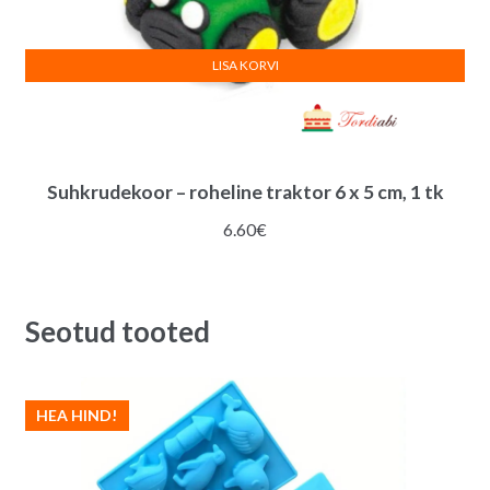
LISA KORVI
Suhkrudekoor – roheline traktor 6 x 5 cm, 1 tk
6.60
€
Seotud tooted
HEA HIND!