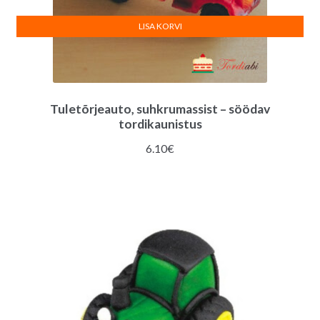
LISA KORVI
Tuletõrjeauto, suhkrumassist – söödav
tordikaunistus
6.10
€