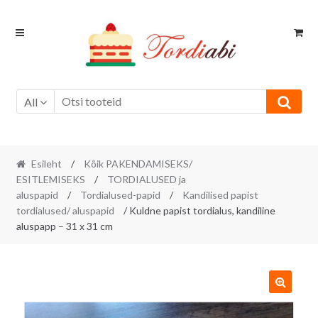
Skip
Skip
to
to
navigation
content
All
Esileht
/
Kõik PAKENDAMISEKS/
ESITLEMISEKS
/
TORDIALUSED ja
aluspapid
/
Tordialused-papid
/
Kandilised papist
tordialused/ aluspapid
/ Kuldne papist tordialus, kandiline
aluspapp – 31 x 31 cm