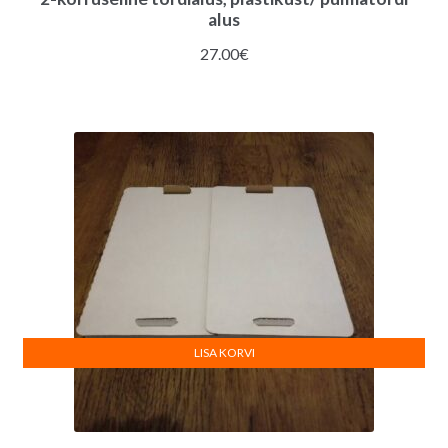
alus
27.00
€
LISA KORVI