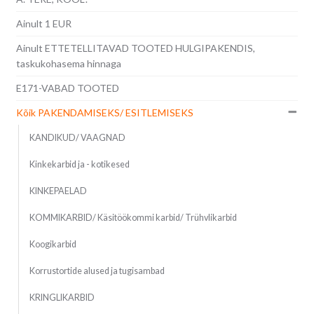
Ainult 1 EUR
Ainult ETTETELLITAVAD TOOTED HULGIPAKENDIS,
taskukohasema hinnaga
E171-VABAD TOOTED
Kõik PAKENDAMISEKS/ ESITLEMISEKS
KANDIKUD/ VAAGNAD
Kinkekarbid ja - kotikesed
KINKEPAELAD
KOMMIKARBID/ Käsitöökommi karbid/ Trühvlikarbid
Koogikarbid
Korrustortide alused ja tugisambad
KRINGLIKARBID