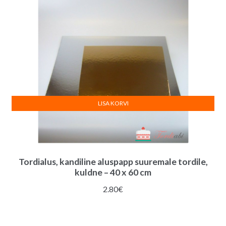
LISA KORVI
Tordialus, kandiline aluspapp suuremale tordile,
kuldne – 40 x 60 cm
2.80
€