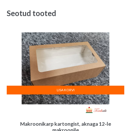
oli:
on:
0.60€.
0.45€.
Seotud tooted
LISA KORVI
Makroonikarp kartongist, aknaga 12-le
makroonile