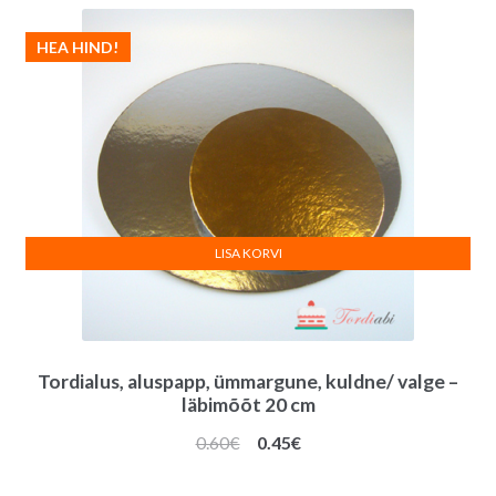
HEA HIND!
LISA KORVI
Tordialus, aluspapp, ümmargune, kuldne/ valge –
läbimõõt 20 cm
Algne
Praegune
0.60
€
0.45
€
hind
hind