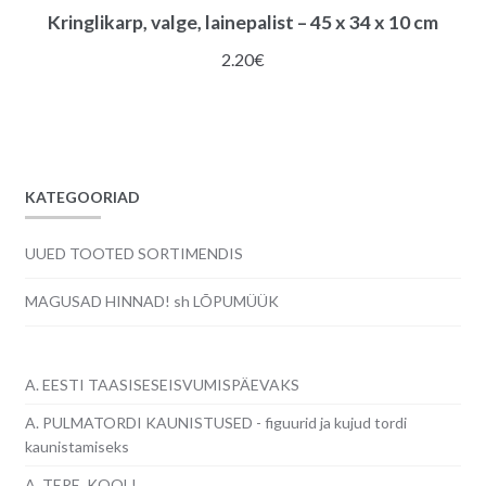
Kringlikarp, valge, lainepalist – 45 x 34 x 10 cm
2.20
€
KATEGOORIAD
UUED TOOTED SORTIMENDIS
MAGUSAD HINNAD! sh LÕPUMÜÜK
A. EESTI TAASISESEISVUMISPÄEVAKS
A. PULMATORDI KAUNISTUSED - figuurid ja kujud tordi
kaunistamiseks
A. TERE, KOOL!