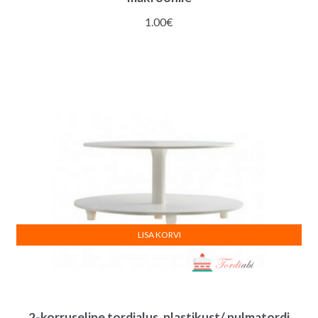
1.00
€
LISA KORVI
2-korruseline tordialus, plastikust/ pulmatordi