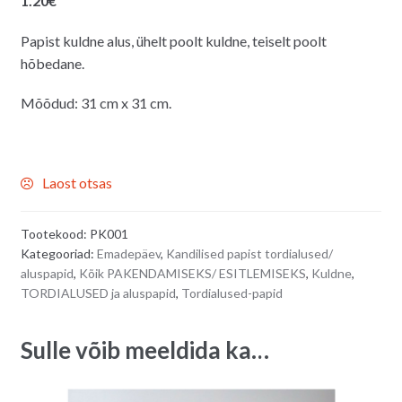
1.20
€
Papist kuldne alus, ühelt poolt kuldne, teiselt poolt
hõbedane.
Mõõdud: 31 cm x 31 cm.
Laost otsas
Tootekood:
PK001
Kategooriad:
Emadepäev
,
Kandilised papist tordialused/
aluspapid
,
Kõik PAKENDAMISEKS/ ESITLEMISEKS
,
Kuldne
,
TORDIALUSED ja aluspapid
,
Tordialused-papid
Sulle võib meeldida ka…