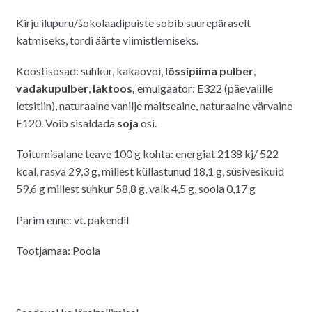
Kirju ilupuru/šokolaadipuiste sobib suurepäraselt
katmiseks, tordi äärte viimistlemiseks.
Koostisosad: suhkur, kakaovõi,
lõssipiima pulber
,
vadakupulber
,
laktoos,
emulgaator: E322 (päevalille
letsitiin), naturaalne vanilje maitseaine, naturaalne värvaine
E120. Võib sisaldada
soja
osi.
Toitumisalane teave 100 g kohta: energiat 2138 kj/ 522
kcal, rasva 29,3 g, millest küllastunud 18,1 g, süsivesikuid
59,6 g millest suhkur 58,8 g, valk 4,5 g, soola 0,17 g
Parim enne: vt. pakendil
Tootjamaa: Poola