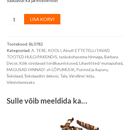
Saadaval ka järeltellimisel
Kirjud
A
LISA KORVI
šokolaadikrussid
l
valgest
t
ja
e
Tootekood:
BL0782
tumedast
r
Kategooriad:
A. TERE, KOOL!
,
Ainult ETTETELLITAVAD
šokolaadist/
n
TOOTED HULGIPAKENDIS, taskukohasema hinnaga
,
Barbara
kirju
a
Decor
,
Kõik söödavad tordikaunistused
,
Lihavõtted/ munapühad
,
šokolaadipuru
t
MAGUSAD HINNAD! sh LÕPUMÜÜK
,
Puisted ja ilupuru
,
-
i
Šokolaad
,
Šokolaadist dekoor
,
Talv
,
Värviline/ kirju
,
Viimistlemiseks
1
v
kg
e
quantity
:
Sulle võib meeldida ka…