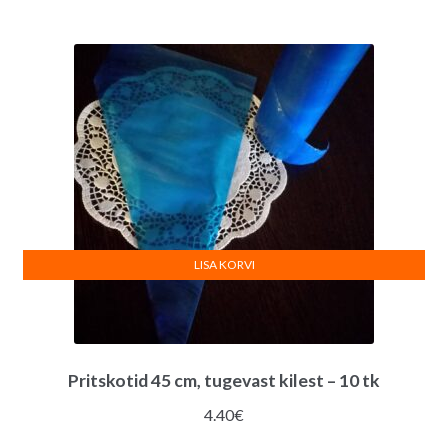
LISA KORVI
Pritskotid 45 cm, tugevast kilest – 10 tk
4.40
€