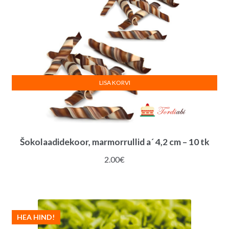
LISA KORVI
Šokolaadidekoor, marmorrullid a´ 4,2 cm – 10 tk
2.00
€
HEA HIND!