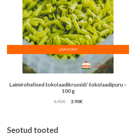
LISA KORVI
Laimirohelised šokolaadikrussid/ šokolaadipuru –
100 g
Algne
Praegune
4.90
€
3.90
€
hind
hind
oli:
on:
4.90€.
3.90€.
Seotud tooted