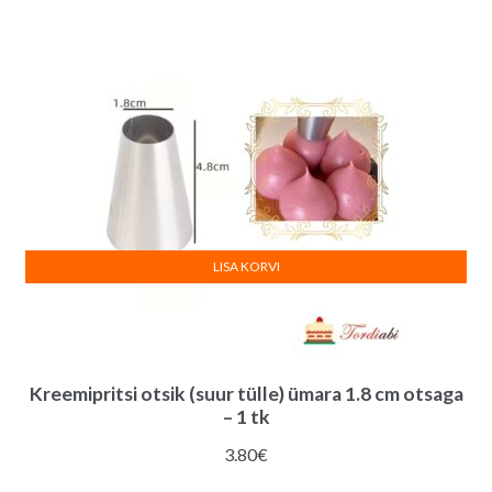
LISA KORVI
Kreemipritsi otsik (suur tülle) ümara 1.8 cm otsaga
– 1 tk
3.80
€