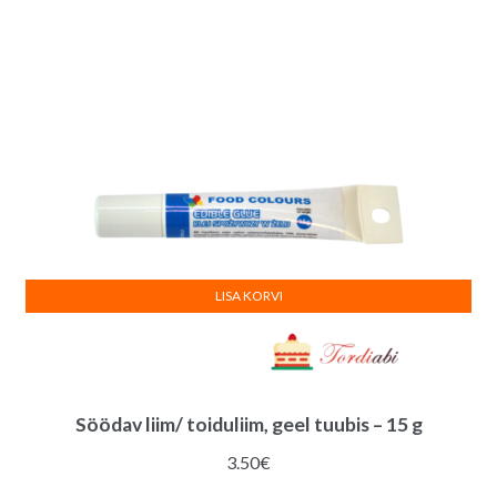
LISA KORVI
Söödav liim/ toiduliim, geel tuubis – 15 g
3.50
€