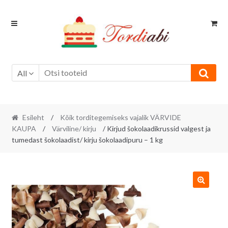
Skip
Skip
to
to
navigation
content
All
Esileht
/
Kõik torditegemiseks vajalik VÄRVIDE
KAUPA
/
Värviline/ kirju
/ Kirjud šokolaadikrussid valgest ja
tumedast šokolaadist/ kirju šokolaadipuru – 1 kg