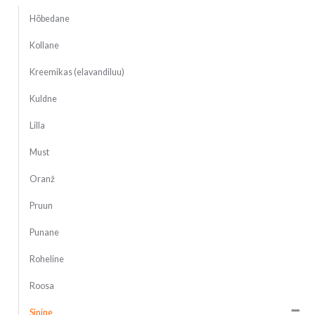
Hõbedane
Kollane
Kreemikas (elavandiluu)
Kuldne
Lilla
Must
Oranž
Pruun
Punane
Roheline
Roosa
Sinine