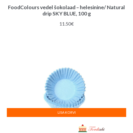
FoodColours vedel šokolaad – helesinine/ Natural
drip SKY BLUE, 100 g
11.50
€
LISA KORVI