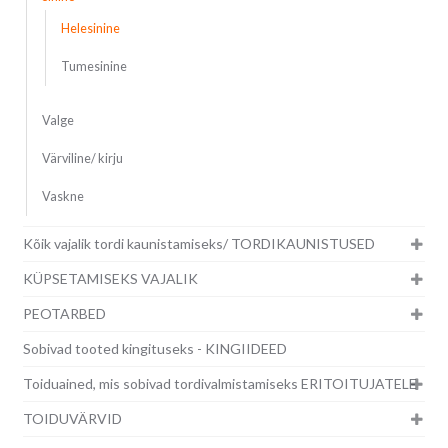
Helesinine
Tumesinine
Valge
Värviline/ kirju
Vaskne
Kõik vajalik tordi kaunistamiseks/ TORDIKAUNISTUSED
KÜPSETAMISEKS VAJALIK
PEOTARBED
Sobivad tooted kingituseks - KINGIIDEED
Toiduained, mis sobivad tordivalmistamiseks ERITOITUJATELE
TOIDUVÄRVID