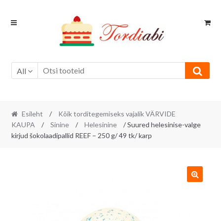
Skip
Skip
to
to
navigation
content
All
Esileht
/
Kõik torditegemiseks vajalik VÄRVIDE
KAUPA
/
Sinine
/
Helesinine
/ Suured helesinise-valge
kirjud šokolaadipallid REEF – 250 g/ 49 tk/ karp