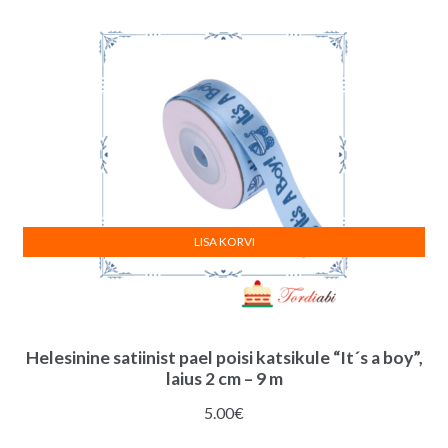
quantity
LISA KORVI
Helesinine satiinist pael poisi katsikule “It´s a boy”,
laius 2 cm – 9 m
5.00
€