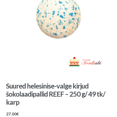
Suured helesinise-valge kirjud
šokolaadipallid REEF – 250 g/ 49 tk/
karp
27.00
€