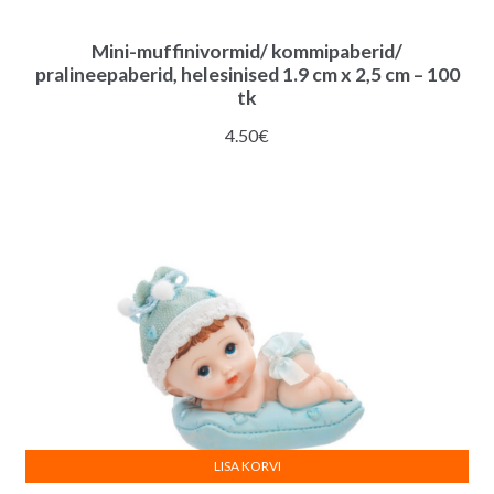
Mini-muffinivormid/ kommipaberid/
pralineepaberid, helesinised 1.9 cm x 2,5 cm – 100
tk
4.50
€
LISA KORVI