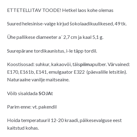
ETTETELLITAV TOODE! Hetkel laos kohe olemas
Suured helesinise-valge kirjud šokolaadikuulikesed, 49 tk.
Ühe pallikese diameeter a´ 2,7 cm ja kaal 5,1 g.
Suurepärane tordikaunistus, i-le täpp tordil.
Koostisosad: suhkur, kakaovõi, täis
piim
apulber. Värvained:
E170, E161b, E141, emulgaator E322 (päevalille letsitiin).
Naturaalne vanilje maitseaine.
Võib sisaldada
SOJA
t
Parim enne: vt. pakendil
Hoida temperatuuril 12-20 kraadi, päikesevalguse eest
kaitstud kohas.