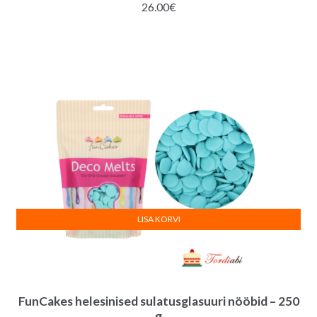
26.00
€
LISA KORVI
FunCakes helesinised sulatusglasuuri nööbid – 250
g