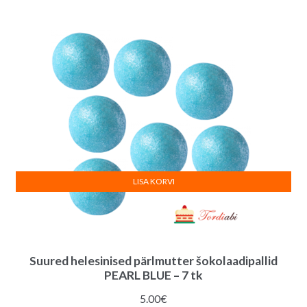
LISA KORVI
Suured helesinised pärlmutter šokolaadipallid
PEARL BLUE – 7 tk
5.00
€