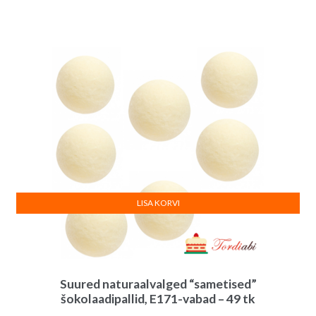
LISA KORVI
Suured naturaalvalged “sametised”
šokolaadipallid, E171-vabad – 49 tk