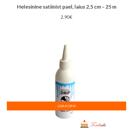
Helesinine satiinist pael, laius 2,5 cm – 25 m
2.90
€
LISA KORVI