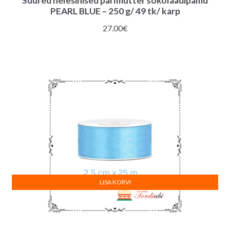
Suured helesinised pärlmutter šokolaadipallid
PEARL BLUE – 250 g/ 49 tk/ karp
27.00
€
LISA KORVI