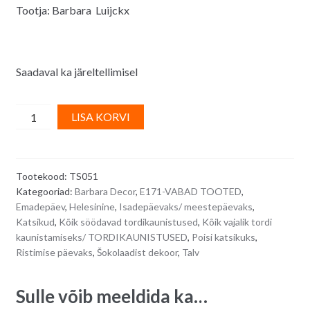
Tootja: Barbara Luijckx
Saadaval ka järeltellimisel
Suured
A
LISA KORVI
helesinise-
l
valge
t
kirjud
e
Tootekood:
TS051
šokolaadipallid
r
Kategooriad:
Barbara Decor
,
E171-VABAD TOOTED
,
REEF
n
Emadepäev
,
Helesinine
,
Isadepäevaks/ meestepäevaks
,
-
a
Katsikud
,
Kõik söödavad tordikaunistused
,
Kõik vajalik tordi
250
t
kaunistamiseks/ TORDIKAUNISTUSED
,
Poisi katsikuks
,
g/
i
Ristimise päevaks
,
Šokolaadist dekoor
,
Talv
49
v
tk/
e
Sulle võib meeldida ka…
karp
: