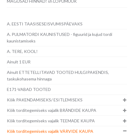
MAGUSAD HINNAD! sh LÕPUMÜÜK
A. EESTI TAASISESEISVUMISPÄEVAKS
A. PULMATORDI KAUNISTUSED - figuurid ja kujud tordi
kaunistamiseks
A. TERE, KOOL!
Ainult 1 EUR
Ainult ETTETELLITAVAD TOOTED HULGIPAKENDIS,
taskukohasema hinnaga
E171-VABAD TOOTED
Kõik PAKENDAMISEKS/ ESITLEMISEKS
Kõik torditegemiseks vajalik BRÄNDIDE KAUPA
Kõik torditegemiseks vajalik TEEMADE KAUPA
Kõik torditegemiseks vajalik VÄRVIDE KAUPA