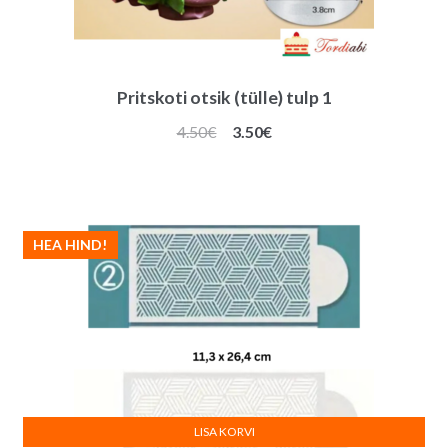
Pritskoti otsik (tülle) tulp 1
Algne
Praegune
4.50
€
3.50
€
hind
hind
oli:
on:
4.50€.
3.50€.
HEA HIND!
LISA KORVI