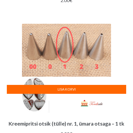
2.00
€
LISA KORVI
Kreemipritsi otsik (tülle) nr. 1, ümara otsaga – 1 tk