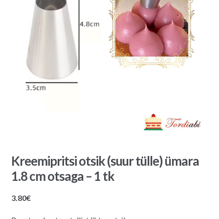
Kreemipritsi otsik (suur tülle) ümara
1.8 cm otsaga – 1 tk
3.80
€