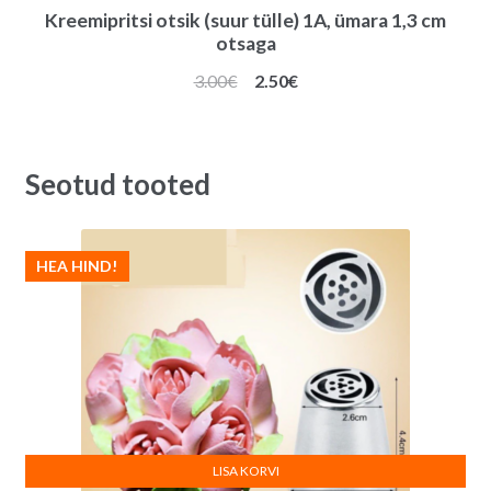
Kreemipritsi otsik (suur tülle) 1A, ümara 1,3 cm
otsaga
Algne
Praegune
3.00
€
2.50
€
hind
hind
oli:
on:
3.00€.
2.50€.
Seotud tooted
HEA HIND!
LISA KORVI