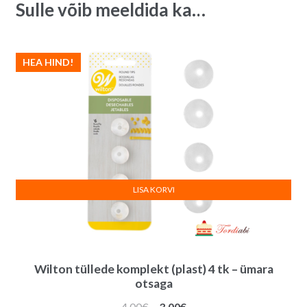
Sulle võib meeldida ka…
i
v
e
:
HEA HIND!
LISA KORVI
Wilton tüllede komplekt (plast) 4 tk – ümara
otsaga
Algne
Praegune
4.00
€
3.00
€