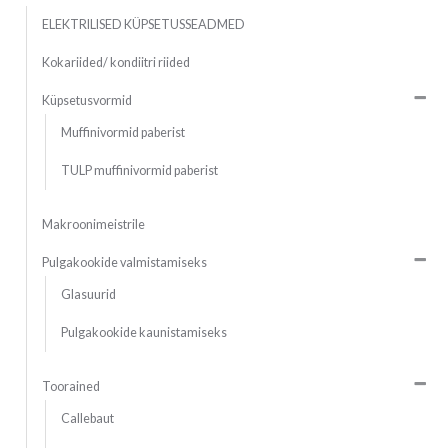
ELEKTRILISED KÜPSETUSSEADMED
Kokariided/ kondiitri riided
Küpsetusvormid
Muffinivormid paberist
TULP muffinivormid paberist
Makroonimeistrile
Pulgakookide valmistamiseks
Glasuurid
Pulgakookide kaunistamiseks
Toorained
Callebaut