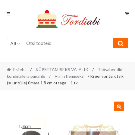
Skip
Skip
to
to
navigation
content
All
Esileht
/
KÜPSETAMISEKS VAJALIK
/
Töövahendid
kondiitrile ja pagarile
/
Viimistlemiseks
/ Kreemipritsi otsik
(suur tülle) ümara 1.8 cm otsaga – 1 tk