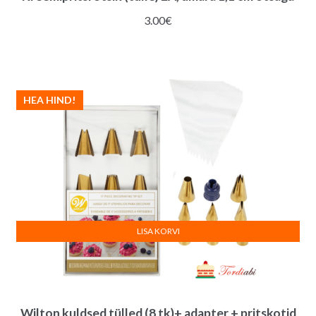
3.00
€
HEA HIND!
LISA KORVI
Wilton kuldsed tülled (8 tk)+ adapter + pritskotid