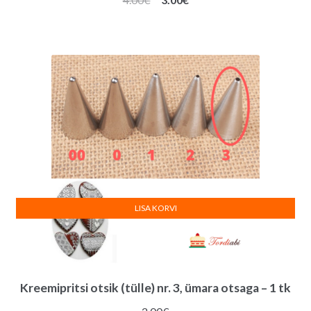
hind
hind
oli:
on:
4.00€.
3.00€.
LISA KORVI
Kreemipritsi otsik (tülle) nr. 3, ümara otsaga – 1 tk