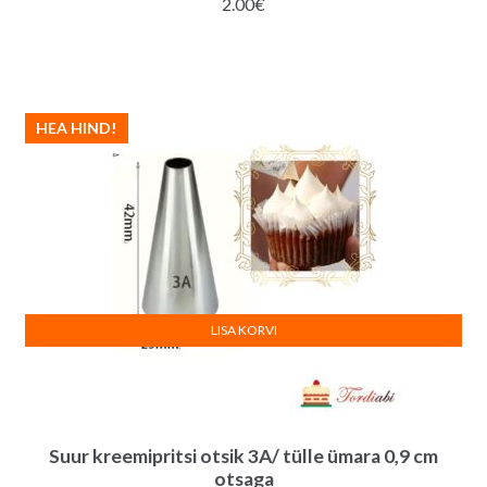
2.00
€
HEA HIND!
LISA KORVI
Suur kreemipritsi otsik 3A/ tülle ümara 0,9 cm
otsaga