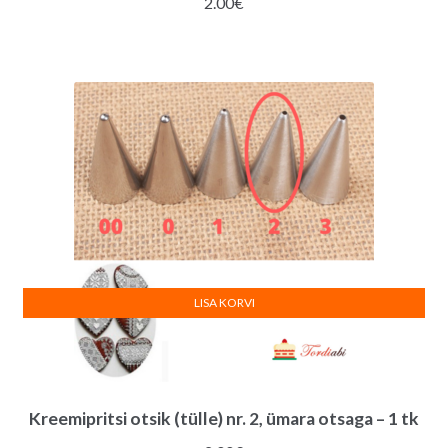
2.00
€
LISA KORVI
Kreemipritsi otsik (tülle) nr. 2, ümara otsaga – 1 tk