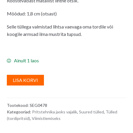
Roostevabast matallist lihtne otsik.
Mõõdud: 1,8 cm (otsast)
Selle tüllega valmistad lihtsa vaevaga oma tordile või
koogile armsad ilma mustrita tupsud.
Ainult 1 laos
A
LISA KORVI
l
t
e
Tootekood:
SEG0478
r
Kategooriad:
Pritstehnika jaoks vajalik
,
Suured tülled
,
Tülled
n
(tordipritsid)
,
Viimistlemiseks
a
t