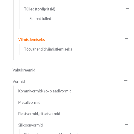
Tülled (tordipritsid)
Suured tülled
Viimistlemiseks
Töövahendid viimistlemiseks
Vahukreemid
Vormid
Kommivormid/ šokolaadivormid
Metallvormid
Plastvormid, pitsatvormid
Silikoonvormid