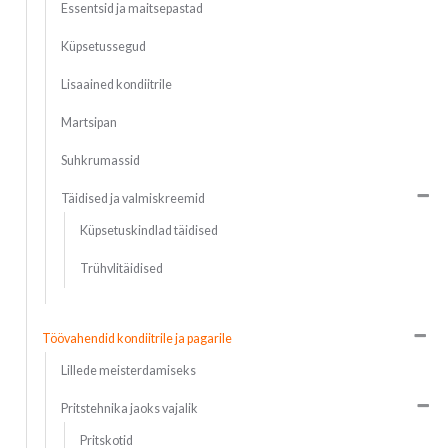
Essentsid ja maitsepastad
Küpsetussegud
Lisaained kondiitrile
Martsipan
Suhkrumassid
Täidised ja valmiskreemid
Küpsetuskindlad täidised
Trühvlitäidised
Töövahendid kondiitrile ja pagarile
Lillede meisterdamiseks
Pritstehnika jaoks vajalik
Pritskotid