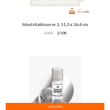
Mustrišabloon nr 2, 11,3 x 26,4 cm
Algne
Praegune
3.00
€
2.50
€
hind
hind
oli:
on:
3.00€.
2.50€.
LISA KORVI