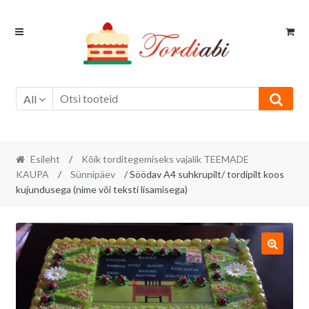
Skip
Skip
to
to
navigation
content
All
Esileht
/
Kõik torditegemiseks vajalik TEEMADE
KAUPA
/
Sünnipäev
/ Söödav A4 suhkrupilt/ tordipilt koos
kujundusega (nime või teksti lisamisega)