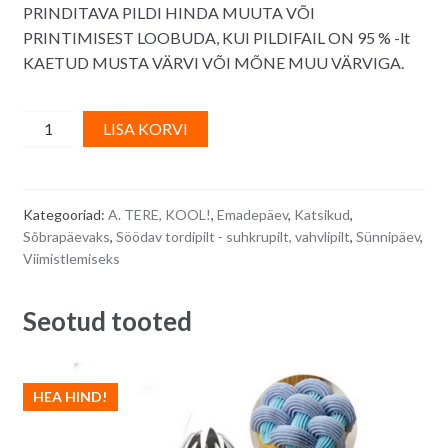
PRINDITAVA PILDI HINDA MUUTA VÕI
PRINTIMISEST LOOBUDA, KUI PILDIFAIL ON 95 % -lt
KAETUD MUSTA VÄRVI VÕI MÕNE MUU VÄRVIGA.
Söödav
A
LISA KORVI
A4
l
suhkrupilt/
t
tordipilt
e
Kategooriad:
A. TERE, KOOL!
,
Emadepäev
,
Katsikud
,
koos
r
Sõbrapäevaks
,
Söödav tordipilt - suhkrupilt, vahvlipilt
,
Sünnipäev
,
kujundusega
n
Viimistlemiseks
(nime
a
või
t
Seotud tooted
teksti
i
lisamisega)
v
quantity
e
HEA HIND!
: