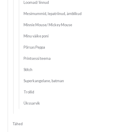
Loomad/ linnud
Mesimummid, lepatriinud, ämblikud
Minnie Mouse/ Mickey Mouse
Minu väike poni
Põrsas Peppa
Printsessi teema
Stitch
Superkangelane, batman
Trollid
Ükssarvik
Tähed