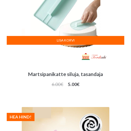
LISA KORVI
Martsipanikatte siluja, tasandaja
Algne
Praegune
6.00
€
5.00
€
hind
hind
oli:
on:
6.00€.
5.00€.
HEA HIND!