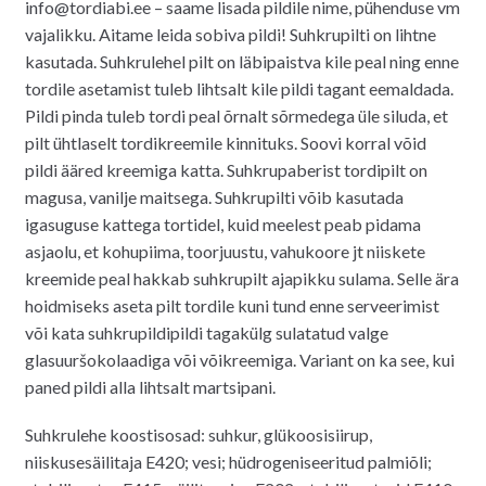
info@tordiabi.ee – saame lisada pildile nime, pühenduse vm
vajalikku. Aitame leida sobiva pildi! Suhkrupilti on lihtne
kasutada. Suhkrulehel pilt on läbipaistva kile peal ning enne
tordile asetamist tuleb lihtsalt kile pildi tagant eemaldada.
Pildi pinda tuleb tordi peal õrnalt sõrmedega üle siluda, et
pilt ühtlaselt tordikreemile kinnituks. Soovi korral võid
pildi ääred kreemiga katta. Suhkrupaberist tordipilt on
magusa, vanilje maitsega. Suhkrupilti võib kasutada
igasuguse kattega tortidel, kuid meelest peab pidama
asjaolu, et kohupiima, toorjuustu, vahukoore jt niiskete
kreemide peal hakkab suhkrupilt ajapikku sulama. Selle ära
hoidmiseks aseta pilt tordile kuni tund enne serveerimist
või kata suhkrupildipildi tagakülg sulatatud valge
glasuuršokolaadiga või võikreemiga. Variant on ka see, kui
paned pildi alla lihtsalt martsipani.
Suhkrulehe koostisosad: suhkur, glükoosisiirup,
niiskusesäilitaja E420; vesi; hüdrogeniseeritud palmiõli;