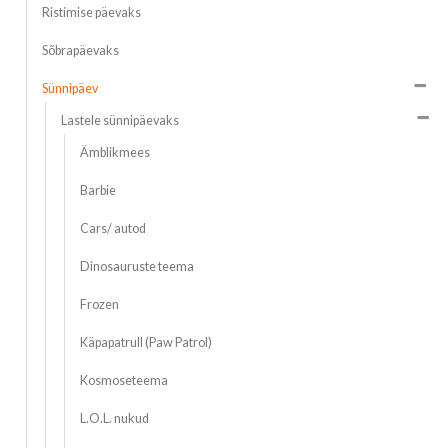
Ristimise päevaks
Sõbrapäevaks
Sünnipäev
Lastele sünnipäevaks
Ämblikmees
Barbie
Cars/ autod
Dinosauruste teema
Frozen
Käpapatrull (Paw Patrol)
Kosmoseteema
L.O.L. nukud