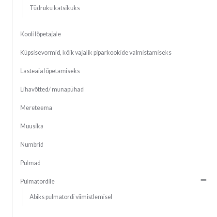
Tüdruku katsikuks
Kooli lõpetajale
Küpsisevormid, kõik vajalik piparkookide valmistamiseks
Lasteaia lõpetamiseks
Lihavõtted/ munapühad
Mereteema
Muusika
Numbrid
Pulmad
Pulmatordile
Abiks pulmatordi viimistlemisel