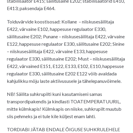
stabilisaator E415; säilitusaine E202; stabilisaatorid E410,
E413; paksendaja E464.
Toiduvärvide koostisosad: Kollane – niiskusesäilitaja
E422, värvaine E102, happesuse regulaator E330,
säilitusaine E202; Punane – niiskusesäilitaja E422, värvaine
E122, happesuse regulaator E330, säilitusaine E202; Sinine
– niiskusesäilitaja E422, värvaine E133, happesuse
regulaator E330, säilitusaine E202; Must – niiskusesäilitaja
E422, värvained E151, E122, E133, E102, E110, happesuse
regulaator E330, säilitusaine E202 E122 võib avaldada
kahjulikku mõju laste aktiivususele ja tähelepanuvõimele.
NB! Säilita suhkrupilti kuni kasutamiseni samas
transpordipakendis ja kindlasti TOATEMPERATUURIL,
mitte külmkapis! Külmkapis on niiske, suhkrupilt muutub
siis pehmeks ja ei tule kile küljest enam lahti.
TORDIABI JÄTAB ENDALE ÕIGUSE SUHKRULEHELE