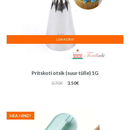
LISA KORVI
Pritskoti otsik (suur tülle) 1G
Algne
Praegune
3.70
€
3.50
€
hind
hind
oli:
on:
3.70€.
3.50€.
HEA HIND!