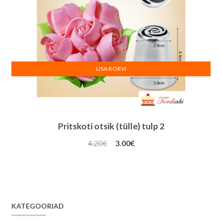
LISA KORVI
Pritskoti otsik (tülle) tulp 2
Algne
Praegune
4.20
€
3.00
€
hind
hind
oli:
on:
4.20€.
3.00€.
KATEGOORIAD