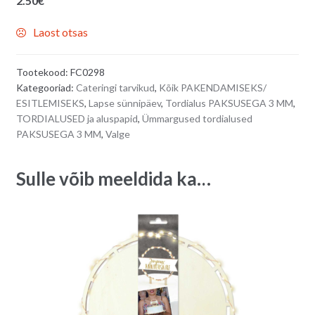
2.50
€
Laost otsas
Tootekood:
FC0298
Kategooriad:
Cateringi tarvikud
,
Kõik PAKENDAMISEKS/
ESITLEMISEKS
,
Lapse sünnipäev
,
Tordialus PAKSUSEGA 3 MM
,
TORDIALUSED ja aluspapid
,
Ümmargused tordialused
PAKSUSEGA 3 MM
,
Valge
Sulle võib meeldida ka…