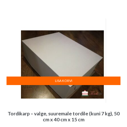
LISA KORVI
Tordikarp – valge, suuremale tordile (kuni 7 kg), 50
cm x 40 cm x 15 cm