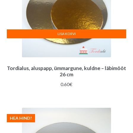
LISA KORVI
Tordialus, aluspapp, ümmargune, kuldne – läbimõõt
26 cm
0.60
€
HEA HIND!