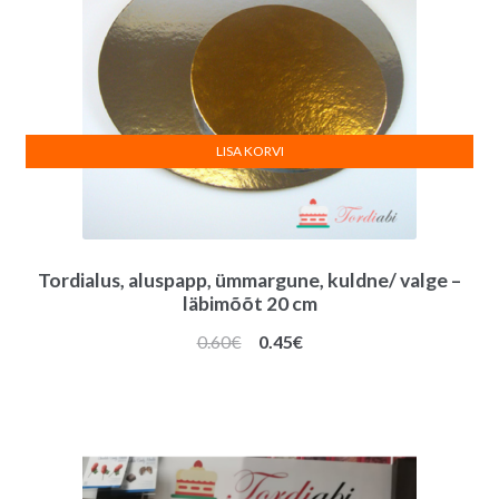
LISA KORVI
Tordialus, aluspapp, ümmargune, kuldne/ valge –
läbimõõt 20 cm
Algne
Praegune
0.60
€
0.45
€
hind
hind
oli:
on:
0.60€.
0.45€.