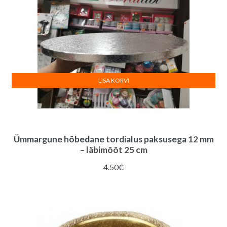
LISA KORVI
Ümmargune hõbedane tordialus paksusega 12 mm
– läbimõõt 25 cm
4.50
€