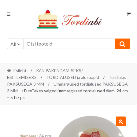
Skip
Skip
to
to
navigation
content
All
Esileht
/
Kõik PAKENDAMISEKS/
ESITLEMISEKS
/
TORDIALUSED ja aluspapid
/
Tordialus
PAKSUSEGA 3 MM
/
Ümmargused tordialused PAKSUSEGA
3 MM
/ FunCakes valged ümmargused tordialused diam. 24 cm
– 5 tk/ pk