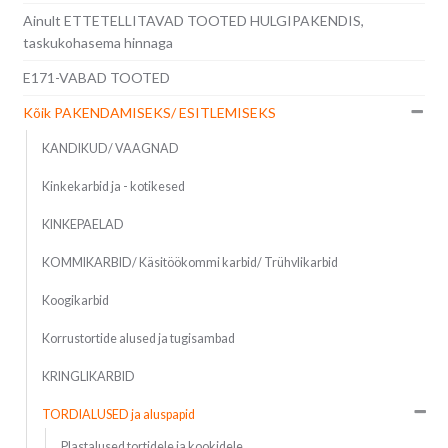
Ainult ETTETELLITAVAD TOOTED HULGIPAKENDIS,
taskukohasema hinnaga
E171-VABAD TOOTED
Kõik PAKENDAMISEKS/ ESITLEMISEKS
KANDIKUD/ VAAGNAD
Kinkekarbid ja - kotikesed
KINKEPAELAD
KOMMIKARBID/ Käsitöökommi karbid/ Trühvlikarbid
Koogikarbid
Korrustortide alused ja tugisambad
KRINGLIKARBID
TORDIALUSED ja aluspapid
Plastalused tortidele ja kookidele