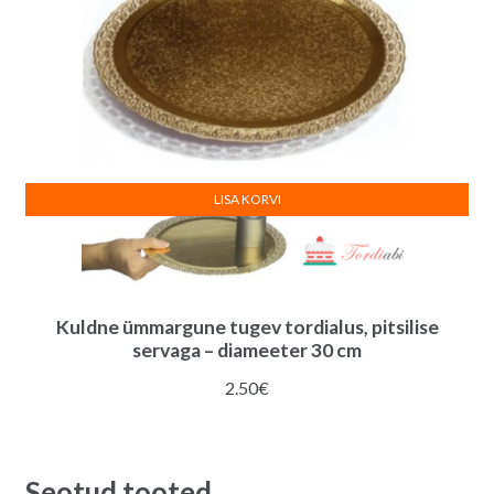
LISA KORVI
Kuldne ümmargune tugev tordialus, pitsilise
servaga – diameeter 30 cm
2.50
€
Seotud tooted