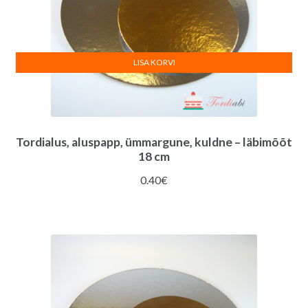
LISA KORVI
Tordialus, aluspapp, ümmargune, kuldne – läbimõõt
18 cm
0.40
€