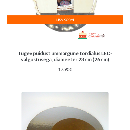
LISA KORVI
Tugev puidust ümmargune tordialus LED-
valgustusega, diameeter 23 cm (26 cm)
17.90
€