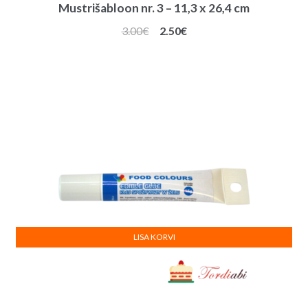
Mustrišabloon nr. 3 – 11,3 x 26,4 cm
Algne
Praegune
3.00
€
2.50
€
hind
hind
oli:
on:
3.00€.
2.50€.
LISA KORVI