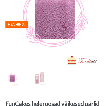
HEA HIND!
FunCakes heleroosad väikesed pärlid