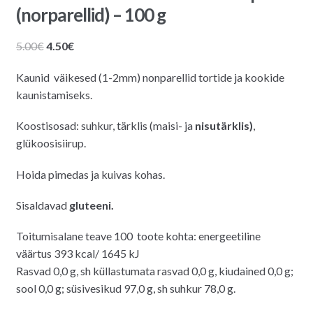
(norparellid) – 100 g
Algne
Praegune
5.00
€
4.50
€
hind
hind
Kaunid väikesed (1-2mm) nonparellid tortide ja kookide
oli:
on:
kaunistamiseks.
5.00€.
4.50€.
Koostisosad: suhkur, tärklis (maisi- ja
nisutärklis)
,
glükoosisiirup.
Hoida pimedas ja kuivas kohas.
Sisaldavad
gluteeni.
Toitumisalane teave 100 toote kohta: energeetiline
väärtus
393
kcal
/
1645
k
J
Rasvad
0,0
g
, sh küllastumata rasvad
0,0
g
, kiudained
0,0
g
;
sool
0,0
g
; süsivesikud
97,0
g
, sh suhkur
78
,0
g.