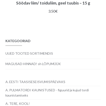
Söödav liim/ toiduliim, geel tuubis – 15 g
3.50
€
KATEGOORIAD
UUED TOOTED SORTIMENDIS
MAGUSAD HINNAD! sh LÕPUMÜÜK
A. EESTI TAASISESEISVUMISPÄEVAKS
A. PULMATORDI KAUNISTUSED - figuurid ja kujud tordi
kaunistamiseks
A. TERE, KOOL!