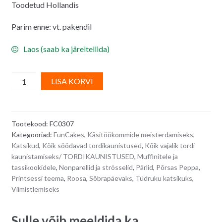
Toodetud Hollandis
Parim enne: vt. pakendil
Laos (saab ka järeltellida)
FunCakes
A
LISA KORVI
heleroosad
l
väikesed
t
pärlid
e
Tootekood:
FC0307
(norparellid)
r
Kategooriad:
FunCakes
,
Käsitöökommide meisterdamiseks
,
-
n
Katsikud
,
Kõik söödavad tordikaunistused
,
Kõik vajalik tordi
100
a
kaunistamiseks/ TORDIKAUNISTUSED
,
Muffinitele ja
g
t
tassikookidele
,
Nonparellid ja strösselid
,
Pärlid
,
Põrsas Peppa
,
quantity
i
Printsessi teema
,
Roosa
,
Sõbrapäevaks
,
Tüdruku katsikuks
,
Viimistlemiseks
v
e
:
Sulle võib meeldida ka…