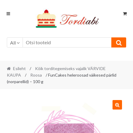
Skip
Skip
to
to
navigation
content
All
Esileht
/
Kõik torditegemiseks vajalik VÄRVIDE
KAUPA
/
Roosa
/ FunCakes heleroosad väikesed pärlid
(norparellid) – 100 g