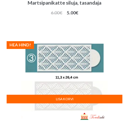
Martsipanikatte siluja, tasandaja
Algne
Praegune
6.00
€
5.00
€
hind
hind
oli:
on:
6.00€.
5.00€.
HEA HIND!
LISA KORVI