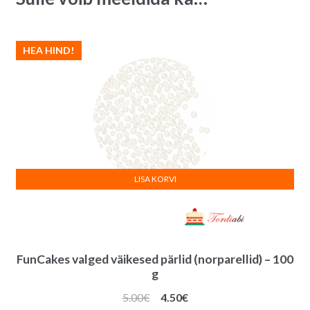
HEA HIND!
LISA KORVI
FunCakes valged väikesed pärlid (norparellid) – 100
g
Algne
Praegune
5.00
€
4.50
€