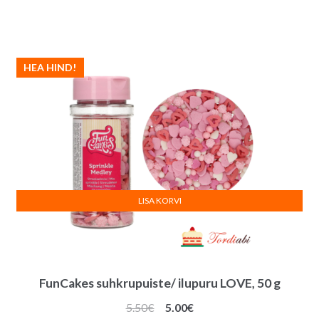
hind
hind
oli:
on:
5.00€.
4.50€.
HEA HIND!
LISA KORVI
FunCakes suhkrupuiste/ ilupuru LOVE, 50 g
Algne
Praegune
5.50
€
5.00
€