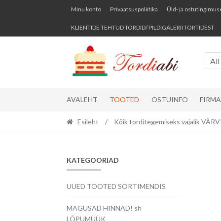
Skip
Skip
Minu konto
Privaatsuspoliitika
Üld- ja ostutingimus
to
to
KLIENTIDE TEHTUD TORDID/ PILDIGALERII TORTIDEST
navigation
content
All
AVALEHT
TOOTED
OSTUINFO
FIRM
Esileht
/
Kõik torditegemiseks vajalik VÄ
KATEGOORIAD
UUED TOOTED SORTIMENDIS
MAGUSAD HINNAD! sh
LÕPUMÜÜK