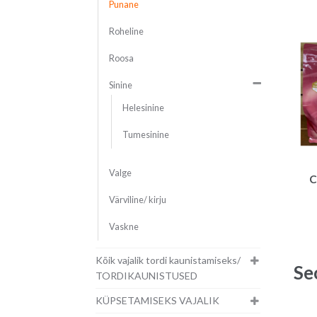
Punane
Roheline
Roosa
Sinine
Helesinine
Tumesinine
Valge
C
Värviline/ kirju
Vaskne
Kõik vajalik tordi kaunistamiseks/
Se
TORDIKAUNISTUSED
KÜPSETAMISEKS VAJALIK