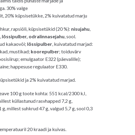
lmis täidis punaste marjade ja
ga. 30% valge
it, 20% küpsisetükke, 2% kuivatatud marju
hkur, rapsiõli, küpsisetükid (20 %):
nisujahu
,
,
lõssipulber, odralinnasejahu
, sool.
itud kakaovõi;
lõssipulber
, kuivatatud marjad:
ikad, mustikad;
koorepulber
; toiduvärv
osisiirup; emulgaator E322 (päevalille);
eaine; happesuse regulaator E330.
üpsisetükid ja 2% kuivatatud marjad.
eave 100 g toote kohta: 551 kcal/2300 kJ,
illest küllastunud rasvhapped 7,2 g,
 g, millest suhkrud 47 g, valgud 5,7 g, sool 0,3
emperatuuril 20 kraadi ja kuivas.