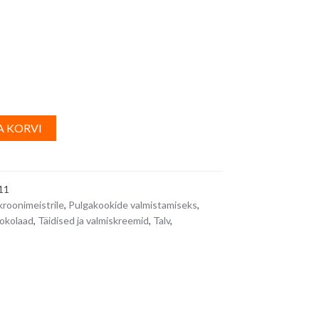
A
A KORVI
l
t
e
11
r
roonimeistrile
,
Pulgakookide valmistamiseks
,
n
okolaad
,
Täidised ja valmiskreemid
,
Talv
,
ega
a
t
i
v
e