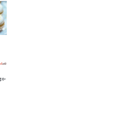
:
go-