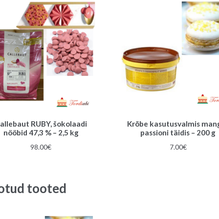
allebaut RUBY, šokolaadi
Krõbe kasutusvalmis man
nööbid 47,3 % – 2,5 kg
passioni täidis – 200 g
98.00
€
7.00
€
otud tooted