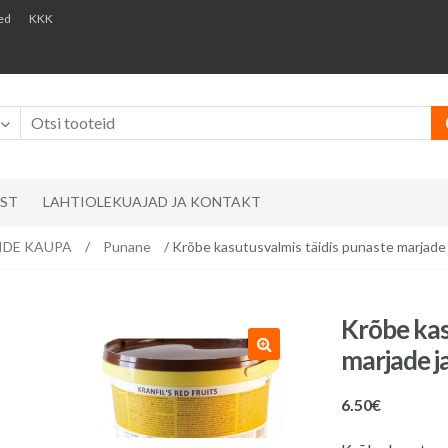
ed
KKK
AST
LAHTIOLEKUAJAD JA KONTAKT
RVIDE KAUPA
/
Punane
/ Krõbe kasutusvalmis täidis punaste marjade
Krõbe kas
marjade j
6.50
€