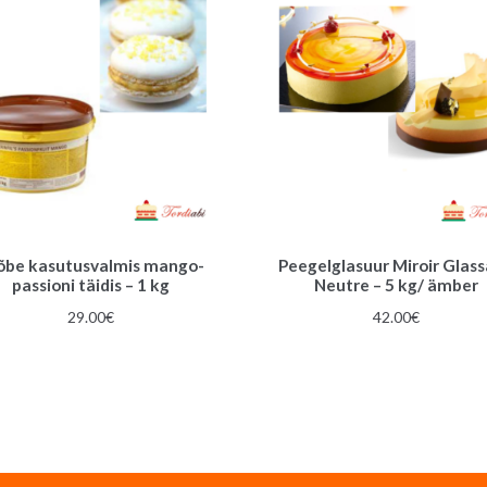
õbe kasutusvalmis mango-
Peegelglasuur Miroir Glas
passioni täidis – 1 kg
Neutre – 5 kg/ ämber
29.00
€
42.00
€