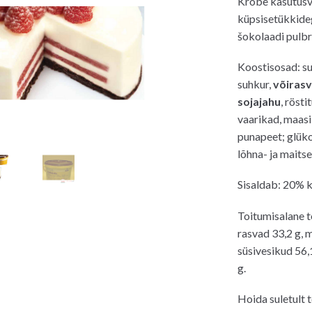
Krõbe kasutusva
küpsisetükkide
šokolaadi pulbr
Koostisosad: su
suhkur,
võirasv
sojajahu
, röst
vaarikad, maas
punapeet; glüko
lõhna- ja maits
Sisaldab: 20% k
Toitumisalane t
rasvad 33,2 g, m
süsivesikud 56,1
g.
Hoida suletult t