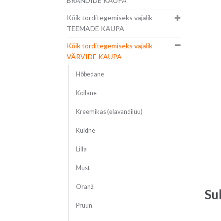
BRÄNDIDE KAUPA
Kõik torditegemiseks vajalik
TEEMADE KAUPA
Kõik torditegemiseks vajalik
VÄRVIDE KAUPA
Hõbedane
Kollane
Kreemikas (elavandiluu)
Kuldne
Lilla
Must
Oranž
Su
Pruun