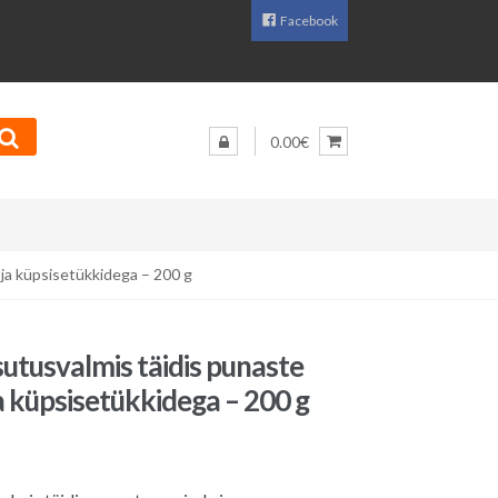
Facebook
0.00€
 ja küpsisetükkidega – 200 g
utusvalmis täidis punaste
a küpsisetükkidega – 200 g