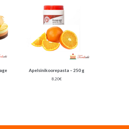
sage
Apelsinikoorepasta – 250 g
8.20
€