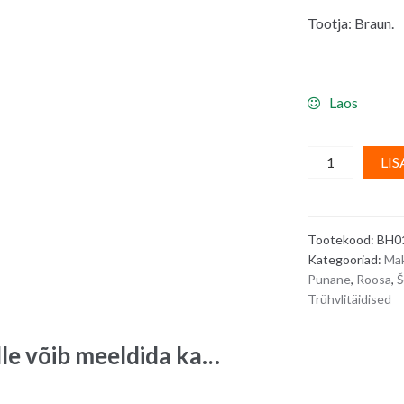
Tootja: Braun.
Laos
Krõbe
LIS
kasutusvalmis
täidis
punaste
Tootekood:
BH0
marjade
Kategooriad:
Mak
ja
Punane
,
Roosa
,
Š
küpsisetükkid
Trühvlitäidised
-
200
lle võib meeldida ka…
g
quantity