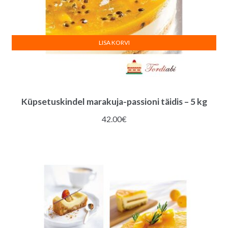
LISA KORVI
Küpsetuskindel marakuja-passioni täidis – 5 kg
42.00
€