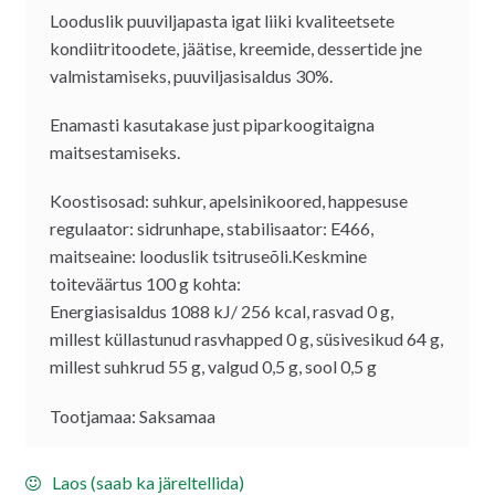
Looduslik puuviljapasta igat liiki kvaliteetsete
kondiitritoodete, jäätise, kreemide, dessertide jne
valmistamiseks, puuviljasisaldus 30%.
Enamasti kasutakase just piparkoogitaigna
maitsestamiseks.
Koostisosad: suhkur, apelsinikoored, happesuse
regulaator: sidrunhape, stabilisaator: E466,
maitseaine: looduslik tsitruseõli.Keskmine
toiteväärtus 100 g kohta:
Energiasisaldus 1088 kJ/ 256 kcal, rasvad 0 g,
millest küllastunud rasvhapped 0 g, süsivesikud 64 g,
millest suhkrud 55 g, valgud 0,5 g, sool 0,5 g
Tootjamaa: Saksamaa
Laos (saab ka järeltellida)