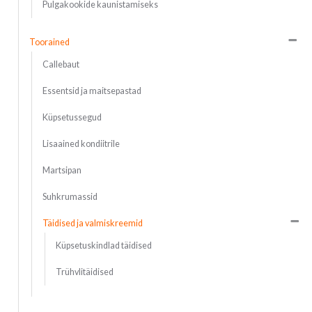
Pulgakookide kaunistamiseks
Toorained
Callebaut
Essentsid ja maitsepastad
Küpsetussegud
Lisaained kondiitrile
Martsipan
Suhkrumassid
Täidised ja valmiskreemid
Küpsetuskindlad täidised
Trühvlitäidised