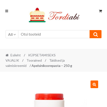
Skip
Skip
to
to
navigation
content
All
Esileht
/
KÜPSETAMISEKS
VAJALIK
/
Toorained
/
Täidised ja
valmiskreemid
/ Apelsinikoorepasta – 250 g