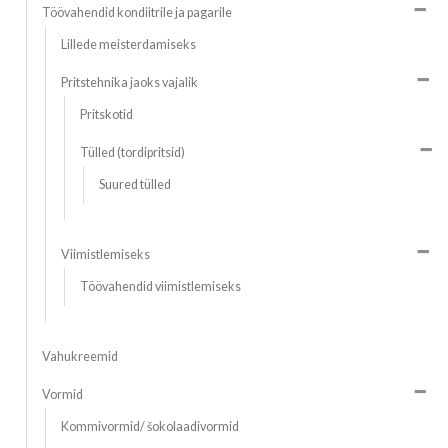
Töövahendid kondiitrile ja pagarile
Lillede meisterdamiseks
Pritstehnika jaoks vajalik
Pritskotid
Tülled (tordipritsid)
Suured tülled
Viimistlemiseks
Töövahendid viimistlemiseks
Vahukreemid
Vormid
Kommivormid/ šokolaadivormid