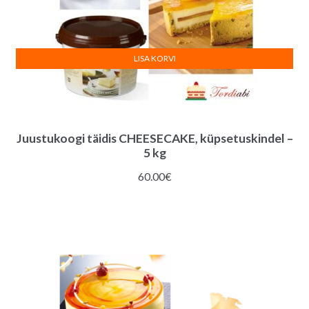
LISA KORVI
Juustukoogi täidis CHEESECAKE, küpsetuskindel –
5 kg
60.00
€