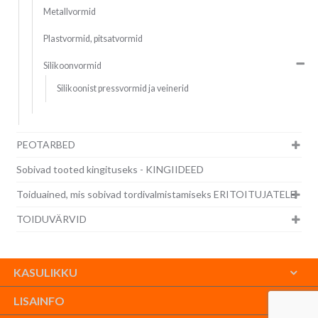
Metallvormid
Plastvormid, pitsatvormid
Silikoonvormid
Silikoonist pressvormid ja veinerid
PEOTARBED
Sobivad tooted kingituseks - KINGIIDEED
Toiduained, mis sobivad tordivalmistamiseks ERITOITUJATELE
TOIDUVÄRVID
KASULIKKU
LISAINFO