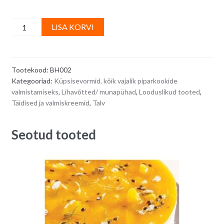
Apelsinikoorepasta
A
LISA KORVI
-
l
250
t
g
e
Tootekood:
BH002
quantity
r
Kategooriad:
Küpsisevormid, kõik vajalik piparkookide
n
valmistamiseks
,
Lihavõtted/ munapühad
,
Looduslikud tooted
,
a
Täidised ja valmiskreemid
,
Talv
t
i
Seotud tooted
v
e
: