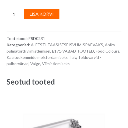
Valge
A
LISA KORVI
pulber-
l
toiduvärv
t
WHITE
e
Tootekood:
ESD0231
COLOUR
r
Kategooriad:
A. EESTI TAASISESEISVUMISPÄEVAKS
,
Abiks
POWDER
n
pulmatordi viimistlemisel
,
E171-VABAD TOOTED
,
Food Colours
,
-
a
Käsitöökommide meisterdamiseks
,
Talv
,
Toiduvärvid -
8
t
pulbervärvid
,
Valge
,
Viimistlemiseks
g
i
quantity
v
Seotud tooted
e
: