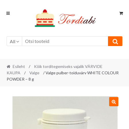
Skip
Skip
to
to
navigation
content
All
Esileht
/
Kõik torditegemiseks vajalik VÄRVIDE
KAUPA
/
Valge
/ Valge pulber-toiduvärv WHITE COLOUR
POWDER – 8 g