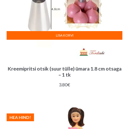
LISA KORVI
Kreemipritsi otsik (suur tülle) ümara 1.8 cm otsaga
– 1 tk
3.80
€
HEA HIND!