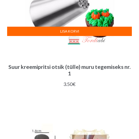
LISA KORVI
Suur kreemipritsi otsik (tülle) muru tegemiseks nr.
1
3.50
€