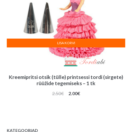
LISA KORVI
Kreemipritsi otsik (tülle) printsessi tordi (sirgete)
rüüžide tegemiseks – 1 tk
Algne
Praegune
2.50
€
2.00
€
hind
hind
oli:
on:
2.50€.
2.00€.
KATEGOORIAD