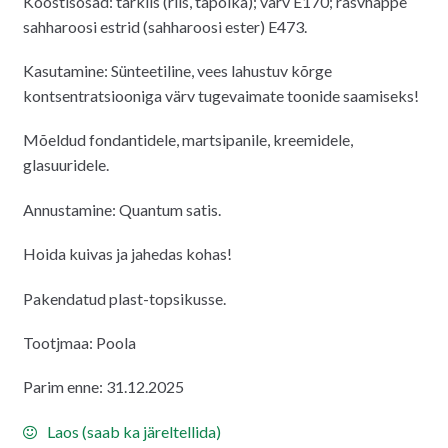
Koostisosad: tärklis (riis, tapoika); värv E170; rasvhappe
sahharoosi estrid (sahharoosi ester) E473.
Kasutamine: Sünteetiline, vees lahustuv kõrge
kontsentratsiooniga värv tugevaimate toonide saamiseks!
Mõeldud fondantidele, martsipanile, kreemidele,
glasuuridele.
Annustamine: Quantum satis.
Hoida kuivas ja jahedas kohas!
Pakendatud plast-topsikusse.
Tootjmaa: Poola
Parim enne: 31.12.2025
Laos (saab ka järeltellida)