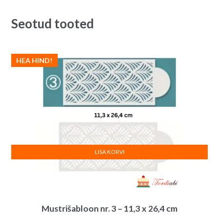
t
Seotud tooted
i
v
e
HEA HIND!
:
LISA KORVI
Mustrišabloon nr. 3 – 11,3 x 26,4 cm