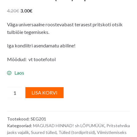
Algne
Praegune
4.20
€
3.00
€
hind
hind
Väga universaalne roostevabast terasest pritskoti otsik
oli:
on:
tulbiõie tegemiseks.
4.20€.
3.00€.
Iga kondiitri asendamatu abiline!
Mõõdud: vt tootefotol
Laos
Pritskoti
A
LISA KORVI
otsik
l
(tülle)
t
tulp
e
Tootekood:
SEG201
2
r
Kategooriad:
MAGUSAD HINNAD! sh LÕPUMÜÜK
,
Pritstehnika
quantity
n
jaoks vajalik
,
Suured tülled
,
Tülled (tordipritsid)
,
Viimistlemiseks
a