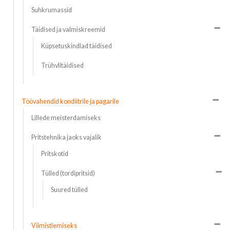
Suhkrumassid
Täidised ja valmiskreemid
Küpsetuskindlad täidised
Trühvlitäidised
Töövahendid kondiitrile ja pagarile
Lillede meisterdamiseks
Pritstehnika jaoks vajalik
Pritskotid
Tülled (tordipritsid)
Suured tülled
Viimistlemiseks