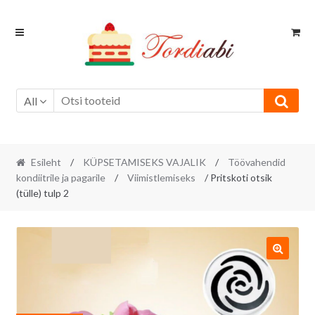
Skip
Skip
to
to
navigation
content
All
Esileht
/
KÜPSETAMISEKS VAJALIK
/
Töövahendid
kondiitrile ja pagarile
/
Viimistlemiseks
/ Pritskoti otsik
(tülle) tulp 2