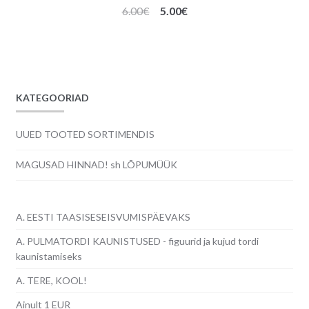
Algne
Praegune
6.00
€
5.00
€
hind
hind
oli:
on:
6.00€.
5.00€.
KATEGOORIAD
UUED TOOTED SORTIMENDIS
MAGUSAD HINNAD! sh LÕPUMÜÜK
A. EESTI TAASISESEISVUMISPÄEVAKS
A. PULMATORDI KAUNISTUSED - figuurid ja kujud tordi
kaunistamiseks
A. TERE, KOOL!
Ainult 1 EUR