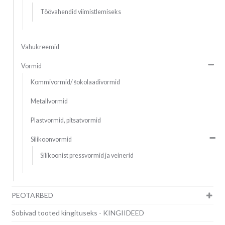
Töövahendid viimistlemiseks
Vahukreemid
Vormid
Kommivormid/ šokolaadivormid
Metallvormid
Plastvormid, pitsatvormid
Silikoonvormid
Silikoonist pressvormid ja veinerid
PEOTARBED
Sobivad tooted kingituseks - KINGIIDEED