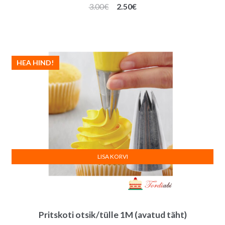
Algne
Praegune
3.00
€
2.50
€
hind
hind
oli:
on:
3.00€.
2.50€.
HEA HIND!
LISA KORVI
Pritskoti otsik/tülle 1M (avatud täht)