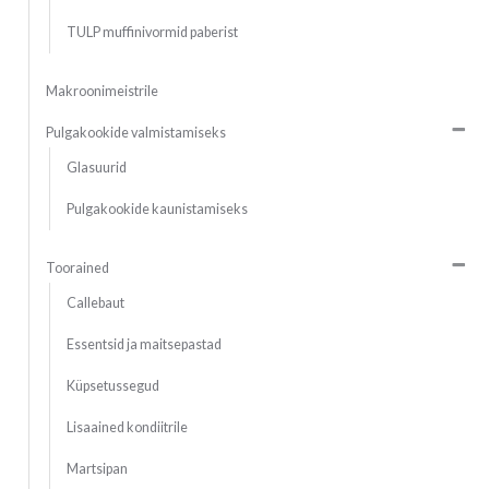
TULP muffinivormid paberist
Makroonimeistrile
Pulgakookide valmistamiseks
Glasuurid
Pulgakookide kaunistamiseks
Toorained
Callebaut
Essentsid ja maitsepastad
Küpsetussegud
Lisaained kondiitrile
Martsipan