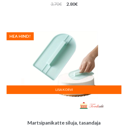
Algne
Praegune
3.70
€
2.80
€
hind
hind
oli:
on:
3.70€.
2.80€.
HEA HIND!
LISA KORVI
Martsipanikatte siluja, tasandaja