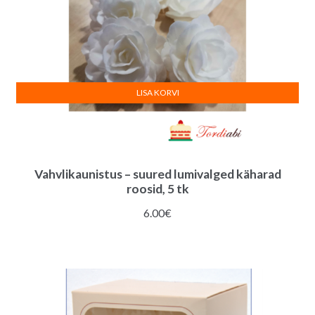
LISA KORVI
Vahvlikaunistus – suured lumivalged käharad
roosid, 5 tk
6.00
€