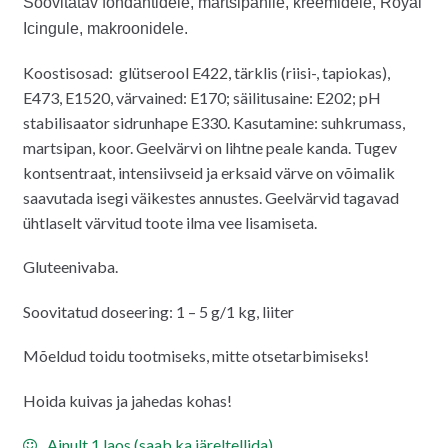
Soovitatav fondantidele, martsipanile, kreemidele, Royal
Icingule, makroonidele.
Koostisosad: glütserool E422, tärklis (riisi-, tapiokas),
E473, E1520, värvained: E170; säilitusaine: E202; pH
stabilisaator sidrunhape E330. Kasutamine: suhkrumass
,
martsipan, koor. Geelvärvi on lihtne peale kanda. Tugev
kontsentraat, intensiivseid ja erksaid värve on võimalik
saavutada isegi väikestes annustes. Geelvärvid tagavad
ühtlaselt värvitud toote ilma vee lisamiseta.
Gluteenivaba.
Soovitatud doseering: 1 – 5 g/1 kg, liiter
Mõeldud toidu tootmiseks, mitte otsetarbimiseks!
Hoida kuivas ja jahedas kohas!
Ainult 1 laos (saab ka järeltellida)