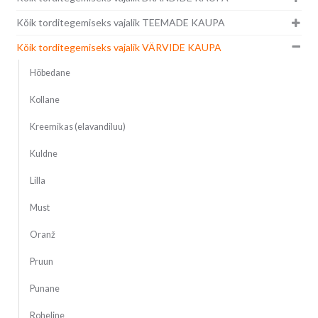
Kõik torditegemiseks vajalik TEEMADE KAUPA
Kõik torditegemiseks vajalik VÄRVIDE KAUPA
Hõbedane
Kollane
Kreemikas (elavandiluu)
Kuldne
Lilla
Must
Oranž
Pruun
Punane
Roheline