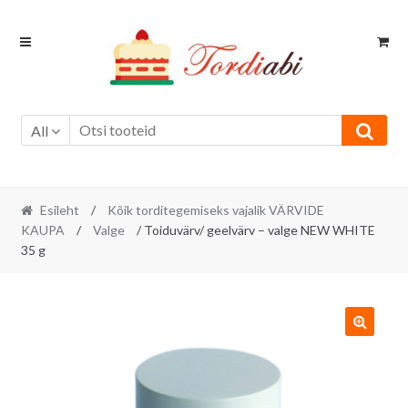
Skip
Skip
to
to
navigation
content
All
Esileht
/
Kõik torditegemiseks vajalik VÄRVIDE
KAUPA
/
Valge
/ Toiduvärv/ geelvärv – valge NEW WHITE
35 g