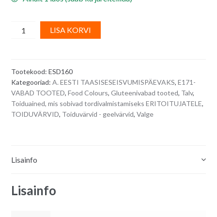
Toiduvärv/
A
LISA KORVI
geelvärv
l
-
t
valge
e
Tootekood:
ESD160
NEW
r
Kategooriad:
A. EESTI TAASISESEISVUMISPÄEVAKS
,
E171-
WHITE
n
VABAD TOOTED
,
Food Colours
,
Gluteenivabad tooted
,
Talv
,
35
a
Toiduained, mis sobivad tordivalmistamiseks ERITOITUJATELE
,
g
t
TOIDUVÄRVID
,
Toiduvärvid - geelvärvid
,
Valge
quantity
i
v
e
Lisainfo
:
Lisainfo