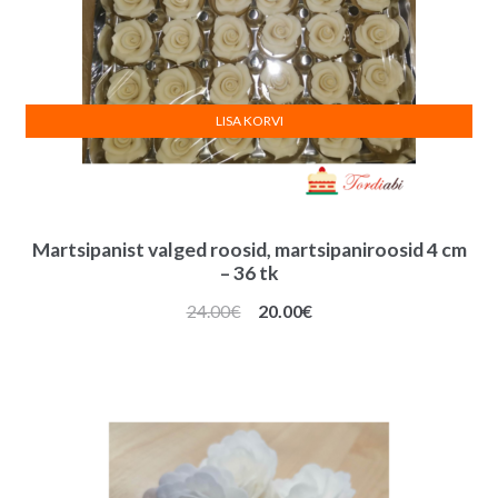
LISA KORVI
Martsipanist valged roosid, martsipaniroosid 4 cm
– 36 tk
Algne
Praegune
24.00
€
20.00
€
hind
hind
oli:
on:
24.00€.
20.00€.