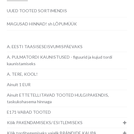
UUED TOOTED SORTIMENDIS
MAGUSAD HINNAD! sh LÕPUMÜÜK
A. EESTI TAASISESEISVUMISPÄEVAKS
A. PULMATORDI KAUNISTUSED - figuurid ja kujud tordi
kaunistamiseks
A. TERE, KOOL!
Ainult 1 EUR
Ainult ETTETELLITAVAD TOOTED HULGIPAKENDIS,
taskukohasema hinnaga
E171-VABAD TOOTED
Kõik PAKENDAMISEKS/ ESITLEMISEKS
Kõik torditegemiseks vajalik BRÄNDIDE KAUPA