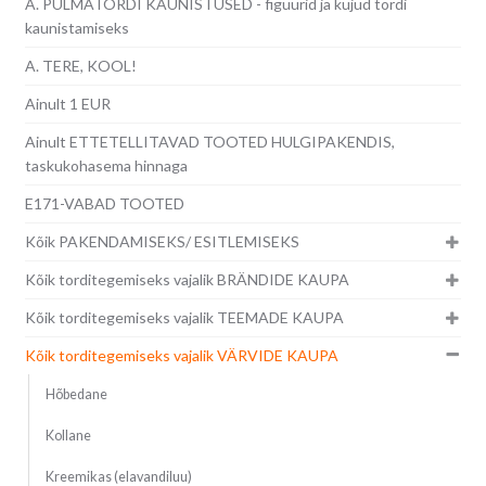
A. PULMATORDI KAUNISTUSED - figuurid ja kujud tordi
kaunistamiseks
A. TERE, KOOL!
Ainult 1 EUR
Ainult ETTETELLITAVAD TOOTED HULGIPAKENDIS,
taskukohasema hinnaga
E171-VABAD TOOTED
Kõik PAKENDAMISEKS/ ESITLEMISEKS
Kõik torditegemiseks vajalik BRÄNDIDE KAUPA
Kõik torditegemiseks vajalik TEEMADE KAUPA
Kõik torditegemiseks vajalik VÄRVIDE KAUPA
Hõbedane
Kollane
Kreemikas (elavandiluu)