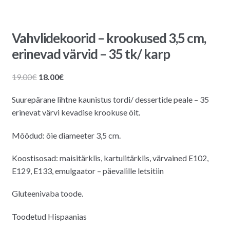
Vahvlidekoorid – krookused 3,5 cm,
erinevad värvid – 35 tk/ karp
Algne
Praegune
19.00
€
18.00
€
hind
hind
Suurepärane lihtne kaunistus tordi/ dessertide peale – 35
oli:
on:
erinevat värvi kevadise krookuse õit.
19.00€.
18.00€.
Mõõdud: õie diameeter 3,5 cm.
Koostisosad: maisitärklis, kartulitärklis, värvained E102,
E129, E133, emulgaator – päevalille letsitiin
Gluteenivaba toode.
Toodetud Hispaanias