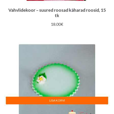
Vahvlidekoor – suured roosad käharad roosid, 15
tk
18.00
€
LISA KORVI