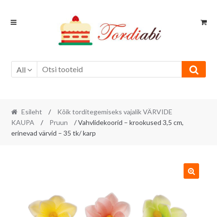
Skip
Skip
to
to
navigation
content
All
Esileht
/
Kõik torditegemiseks vajalik VÄRVIDE
KAUPA
/
Pruun
/ Vahvlidekoorid – krookused 3,5 cm,
erinevad värvid – 35 tk/ karp