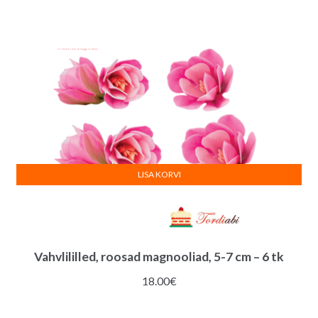
LISA KORVI
Vahvlililled, roosad magnooliad, 5-7 cm – 6 tk
18.00
€