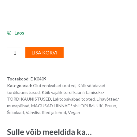
Laos
Vahvlidekoorid
A
LISA KORVI
-
l
krookused
t
3,5
e
Tootekood:
DK0409
cm,
r
Kategooriad:
Gluteenivabad tooted
,
Kõik söödavad
erinevad
n
tordikaunistused
,
Kõik vajalik tordi kaunistamiseks/
värvid
a
TORDIKAUNISTUSED
,
Laktoosivabad tooted
,
Lihavõtted/
-
t
munapühad
,
MAGUSAD HINNAD! sh LÕPUMÜÜK
,
Pruun
,
35
i
Šokolaad
,
Vahvlist lilled ja lehed
,
Vegan
tk/
v
karp
e
Sulle võib meeldida ka…
quantity
: