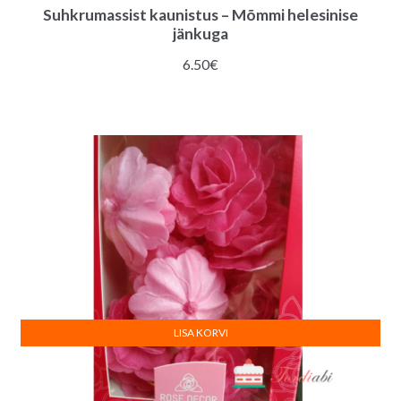
Suhkrumassist kaunistus – Mõmmi helesinise
jänkuga
6.50
€
LISA KORVI