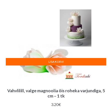
LISA KORVI
Vahvlilill, valge magnoolia õis roheka varjundiga, 5
cm – 1 tk
3.20
€