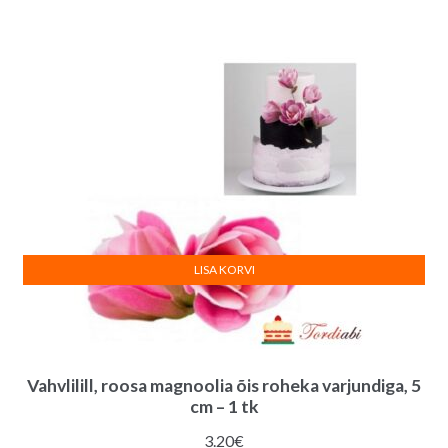
LISA KORVI
Vahvlilill, roosa magnoolia õis roheka varjundiga, 5
cm – 1 tk
3.20
€