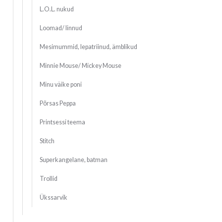
L.O.L. nukud
Loomad/ linnud
Mesimummid, lepatriinud, ämblikud
Minnie Mouse/ Mickey Mouse
Minu väike poni
Põrsas Peppa
Printsessi teema
Stitch
Superkangelane, batman
Trollid
Ükssarvik