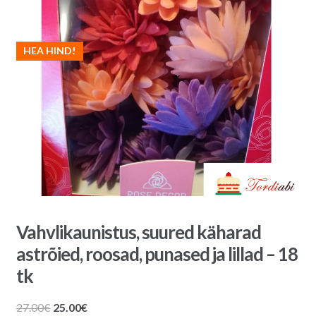
HEA HIND!
Vahvlikaunistus, suured käharad
astrõied, roosad, punased ja lillad – 18
tk
Algne
Praegune
27.00
€
25.00
€