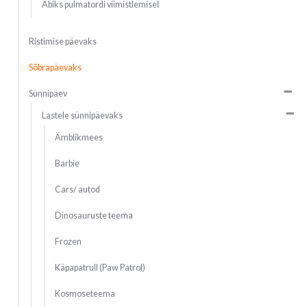
Abiks pulmatordi viimistlemisel
Ristimise päevaks
Sõbrapäevaks
Sünnipäev
Lastele sünnipäevaks
Ämblikmees
Barbie
Cars/ autod
Dinosauruste teema
Frozen
Käpapatrull (Paw Patrol)
Kosmoseteema