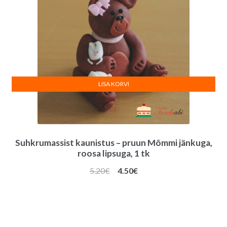
LISA KORVI
Suhkrumassist kaunistus – pruun Mõmmi jänkuga,
roosa lipsuga, 1 tk
Algne
Praegune
5.20
€
4.50
€
hind
hind
oli:
on:
5.20€.
4.50€.