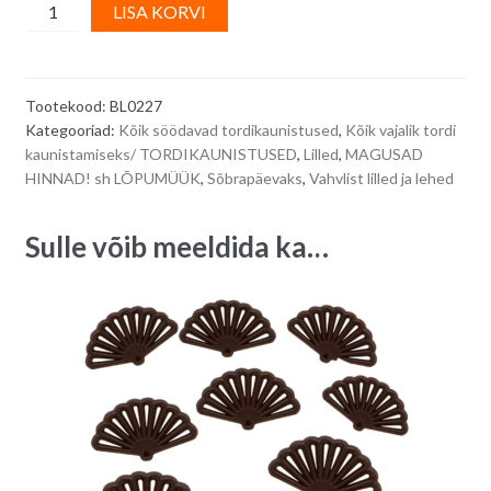
Vahvlikaunistus,
A
LISA KORVI
suured
l
käharad
t
astrõied,
e
Tootekood:
BL0227
roosad,
r
Kategooriad:
Kõik söödavad tordikaunistused
,
Kõik vajalik tordi
punased
n
kaunistamiseks/ TORDIKAUNISTUSED
,
Lilled
,
MAGUSAD
ja
a
HINNAD! sh LÕPUMÜÜK
,
Sõbrapäevaks
,
Vahvlist lilled ja lehed
lillad
t
-
i
Sulle võib meeldida ka…
18
v
tk
e
quantity
: