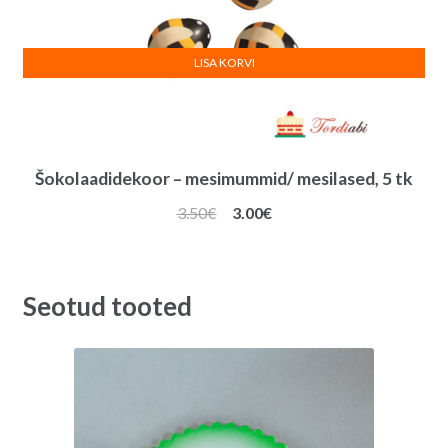
LISA KORVI
Šokolaadidekoor – mesimummid/ mesilased, 5 tk
Algne
Praegune
3.50
€
3.00
€
hind
hind
oli:
on:
3.50€.
3.00€.
Seotud tooted