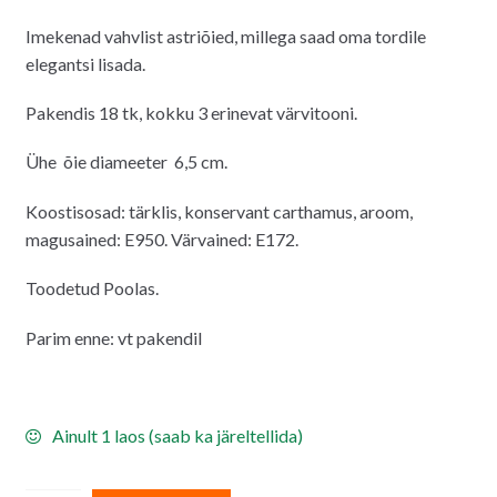
hind
hind
Imekenad vahvlist astriõied, millega saad oma tordile
oli:
on:
elegantsi lisada.
27.00€.
25.00€.
Pakendis 18 tk, kokku 3 erinevat värvitooni.
Ühe õie diameeter 6,5 cm.
Koostisosad: tärklis, konservant carthamus, aroom,
magusained: E950. Värvained: E172.
Toodetud Poolas.
Parim enne: vt pakendil
Ainult 1 laos (saab ka järeltellida)