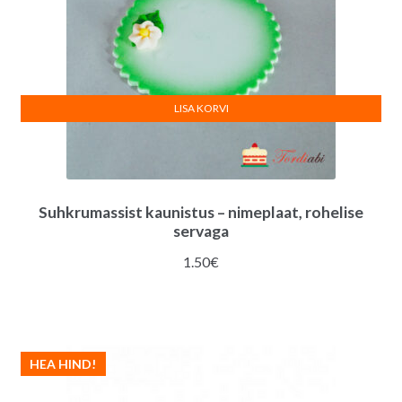
LISA KORVI
Suhkrumassist kaunistus – nimeplaat, rohelise
servaga
1.50
€
HEA HIND!