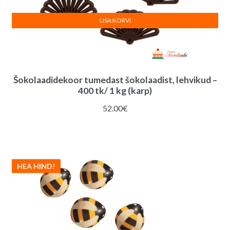
LISA KORVI
Šokolaadidekoor tumedast šokolaadist, lehvikud –
400 tk/ 1 kg (karp)
52.00
€
HEA HIND!