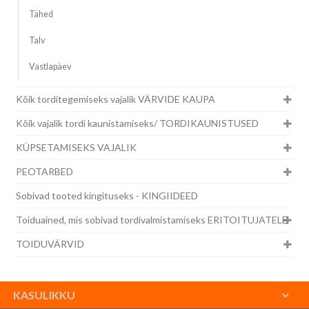
Tähed
Talv
Vastlapäev
Kõik torditegemiseks vajalik VÄRVIDE KAUPA
Kõik vajalik tordi kaunistamiseks/ TORDIKAUNISTUSED
KÜPSETAMISEKS VAJALIK
PEOTARBED
Sobivad tooted kingituseks - KINGIIDEED
Toiduained, mis sobivad tordivalmistamiseks ERITOITUJATELE
TOIDUVÄRVID
KASULIKKU