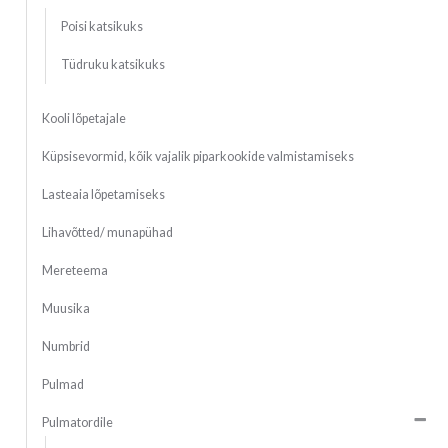
Poisi katsikuks
Tüdruku katsikuks
Kooli lõpetajale
Küpsisevormid, kõik vajalik piparkookide valmistamiseks
Lasteaia lõpetamiseks
Lihavõtted/ munapühad
Mereteema
Muusika
Numbrid
Pulmad
Pulmatordile