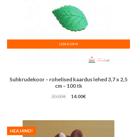
LISA KORVI
Suhkrudekoor – rohelised kaardus lehed 3,7 x 2,5
cm – 100 tk
Algne
Praegune
20.00
€
14.00
€
hind
hind
oli:
on:
20.00€.
14.00€.
HEA HIND!