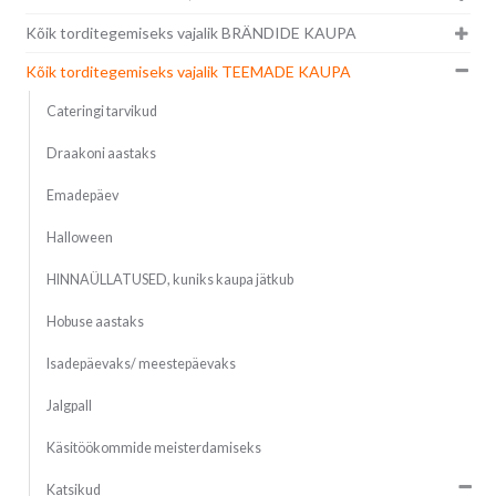
Kõik torditegemiseks vajalik BRÄNDIDE KAUPA
Kõik torditegemiseks vajalik TEEMADE KAUPA
Cateringi tarvikud
Draakoni aastaks
Emadepäev
Halloween
HINNAÜLLATUSED, kuniks kaupa jätkub
Hobuse aastaks
Isadepäevaks/ meestepäevaks
Jalgpall
Käsitöökommide meisterdamiseks
Katsikud