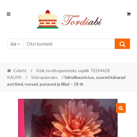
Skip
Skip
to
to
navigation
content
All
Esileht
/
Kõik torditegemiseks vajalik TEEMADE
KAUPA
/
Sõbrapäevaks
/ Vahvlikaunistus, suured käharad
astrõied, roosad, punased ja lillad – 18 tk