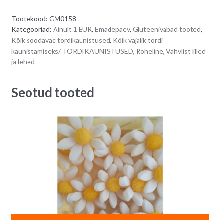
10
e
Tootekood:
GM0158
tk
r
Kategooriad:
Ainult 1 EUR
,
Emadepäev
,
Gluteenivabad tooted
,
quantity
n
Kõik söödavad tordikaunistused
,
Kõik vajalik tordi
a
kaunistamiseks/ TORDIKAUNISTUSED
,
Roheline
,
Vahvlist lilled
t
ja lehed
i
v
Seotud tooted
e
: