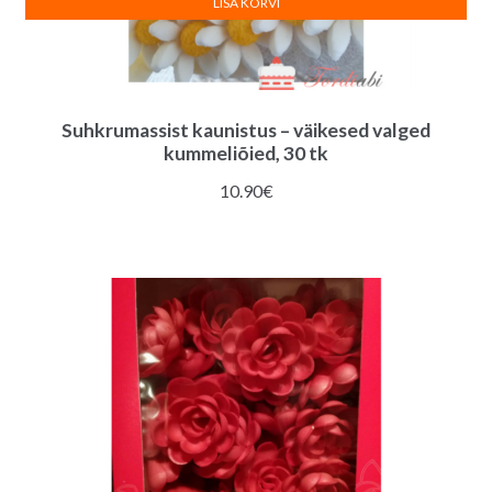
LISA KORVI
Suhkrumassist kaunistus – väikesed valged
kummeliõied, 30 tk
10.90
€