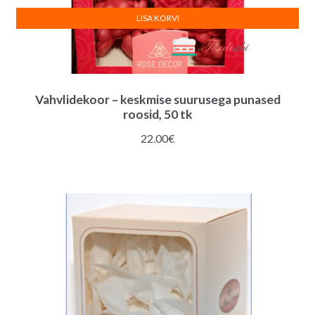
LISA KORVI
Vahvlidekoor – keskmise suurusega punased
roosid, 50 tk
22.00
€