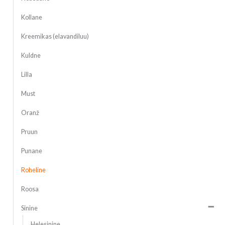
Kollane
Kreemikas (elavandiluu)
Kuldne
Lilla
Must
Oranž
Pruun
Punane
Roheline
Roosa
Sinine
Helesinine