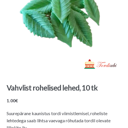
Vahvlist rohelised lehed, 10 tk
1.00
€
Suurepärane kaunistus tordi viimistlemisel, roheliste
lehtedega saab lihtsa vaevaga rõhutada tordil olevate
lilleõite ilu.