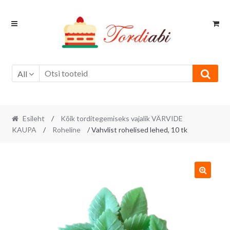
Skip
Skip
to
to
navigation
content
All
Esileht
/
Kõik torditegemiseks vajalik VÄRVIDE
KAUPA
/
Roheline
/ Vahvlist rohelised lehed, 10 tk