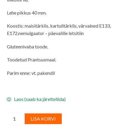
Lehe pikkus 40 mm.
Koostis: maisitärklis, kartulitärklis, värvained E133,
E172,nemulgaator – päevalille letsitiin
Gluteenivaba toode.
Toodetud Prantsusmaal.
Parim enne: vt. pakendil
Laos (saab ka järeltellida)
Vahvlist
A
LISA KORVI
rohelised
l
lehed,
t