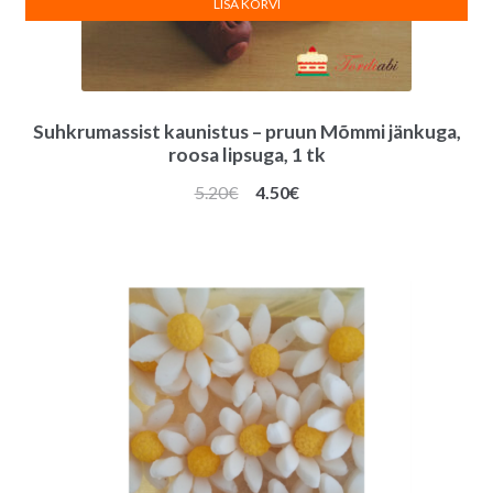
LISA KORVI
Suhkrumassist kaunistus – pruun Mõmmi jänkuga,
roosa lipsuga, 1 tk
Algne
Praegune
5.20
€
4.50
€
hind
hind
oli:
on:
5.20€.
4.50€.