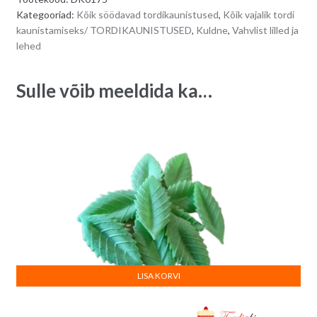
10
r
Kategooriad:
Kõik söödavad tordikaunistused
,
Kõik vajalik tordi
tk
n
kaunistamiseks/ TORDIKAUNISTUSED
,
Kuldne
,
Vahvlist lilled ja
quantity
a
lehed
t
i
Sulle võib meeldida ka…
v
e
:
LISA KORVI