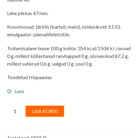
Lehe pikkus 47 mm.
Koostisosad: tärklis (kartuli, maisi), toiduvärvid: E133,
emulgaator: päevalilleletsitiin.
Toitumisalane teave 100 g kohta: 354 kcal/1504 kJ, rasvad
0 g, millest küllastunud rasvhapped 0 g, süsivesikud 87,2 g,
millest suhkrud 0,6 g, valgud 0 g, sool 0 g.
Toodetud Hispaanias
Laos
Vahvlidekoor
A
LISA KORVI
-
l
kuldsed
t
lehed,
e
Tootekood:
DK0175