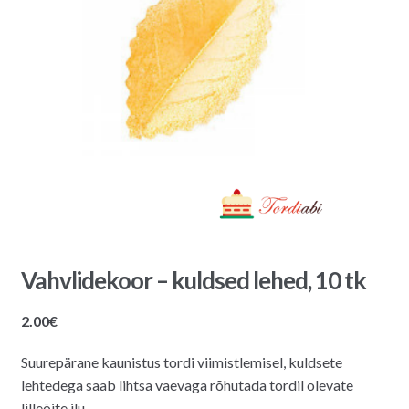
Vahvlidekoor – kuldsed lehed, 10 tk
2.00
€
Suurepärane kaunistus tordi viimistlemisel, kuldsete
lehtedega saab lihtsa vaevaga rõhutada tordil olevate
lilleõite ilu.