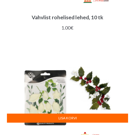
Vahvlist rohelised lehed, 10 tk
1.00
€
LISA KORVI