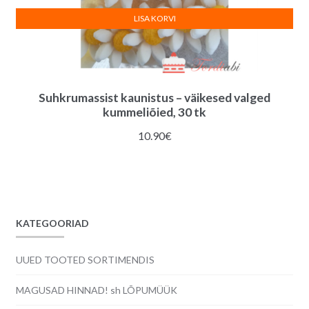
LISA KORVI
Suhkrumassist kaunistus – väikesed valged
kummeliõied, 30 tk
10.90
€
KATEGOORIAD
UUED TOOTED SORTIMENDIS
MAGUSAD HINNAD! sh LÕPUMÜÜK