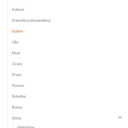
Kollane
Kreemikas (elavandiluu)
Kuldne
Lilla
Must
Oranž
Pruun
Punane
Roheline
Roosa
Sinine
Helesinine