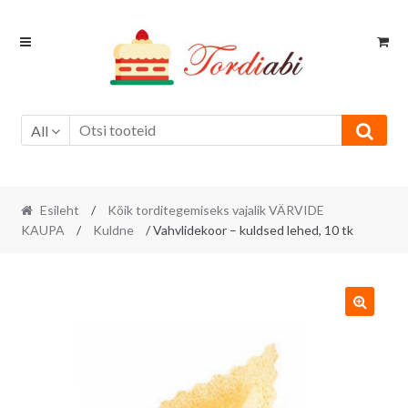
Skip
Skip
to
to
navigation
content
All
Esileht
/
Kõik torditegemiseks vajalik VÄRVIDE
KAUPA
/
Kuldne
/ Vahvlidekoor – kuldsed lehed, 10 tk