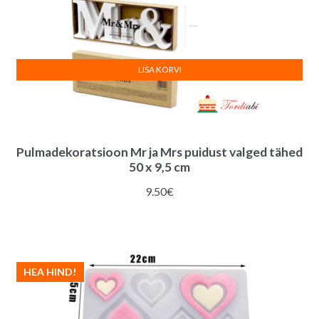
LISA KORVI
Pulmadekoratsioon Mr ja Mrs puidust valged tähed
50 x 9,5 cm
9.50
€
HEA HIND!