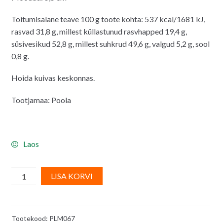
Toitumisalane teave 100 g toote kohta: 537 kcal/1681 kJ,
rasvad 31,8 g, millest küllastunud rasvhapped 19,4 g,
süsivesikud 52,8 g, millest suhkrud 49,6 g, valgud 5,2 g, sool
0,8 g.
Hoida kuivas keskonnas.
Tootjamaa: Poola
Laos
Suhkrudekoorid
A
LISA KORVI
(söödavad),
l
kuldsed
t
viljapead
e
Tootekood:
PLM067