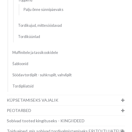
Topperid
Palju õnne sünnipäevaks
Tordikujud, mittesöödavad
Tordiküünlad
Muffinitele ja tassikookidele
Šabloonid
Söödav tordipilt - suhkrupilt, vahvlipilt
Tordipliiatsid
KÜPSETAMISEKS VAJALIK
PEOTARBED
Sobivad tooted kingituseks - KINGIIDEED
Toiduained, mis sobivad tordivalmistamiseks ERITOITUJATELE