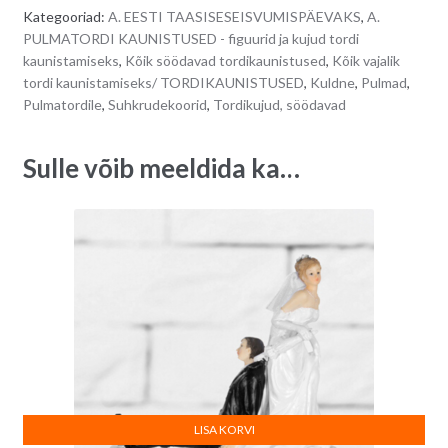
5,5
r
Kategooriad:
A. EESTI TAASISESEISVUMISPÄEVAKS
,
A.
cm
n
PULMATORDI KAUNISTUSED - figuurid ja kujud tordi
-
a
kaunistamiseks
,
Kõik söödavad tordikaunistused
,
Kõik vajalik
5
t
tordi kaunistamiseks/ TORDIKAUNISTUSED
,
Kuldne
,
Pulmad
,
tk
i
Pulmatordile
,
Suhkrudekoorid
,
Tordikujud, söödavad
quantity
v
e
Sulle võib meeldida ka…
:
LISA KORVI