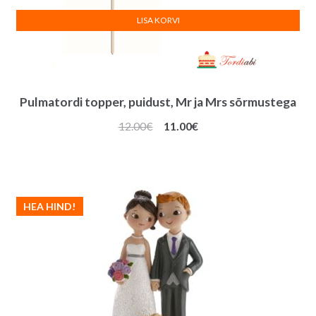
LISA KORVI
Pulmatordi topper, puidust, Mr ja Mrs sõrmustega
Algne
Praegune
12.00
€
11.00
€
hind
hind
oli:
on:
12.00€.
11.00€.
HEA HIND!