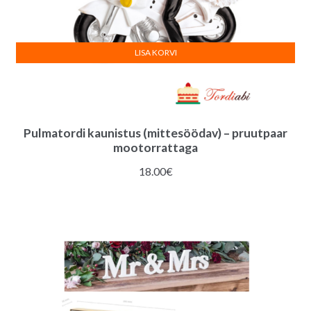
LISA KORVI
Pulmatordi kaunistus (mittesöödav) – pruutpaar
mootorrattaga
18.00
€