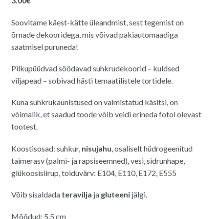
3.00
€
Soovitame käest-kätte üleandmist, sest tegemist on
õrnade dekooridega, mis võivad pakiautomaadiga
saatmisel puruneda!
Pilkupüüdvad söödavad suhkrudekoorid – kuldsed
viljapead – sobivad hästi temaatilistele tortidele.
Kuna suhkrukaunistused on valmistatud käsitsi, on
võimalik, et saadud toode võib veidi erineda fotol olevast
tootest.
Koostisosad: suhkur,
nisujahu
, osaliselt hüdrogeenitud
taimerasv (palmi- ja rapsiseemned), vesi, sidrunhape,
glükoosisiirup, toiduvärv: E104, E110, E172, E555
Võib sisaldada
teravilja
ja
gluteeni
jälgi.
Mõõdud: 5,5 cm