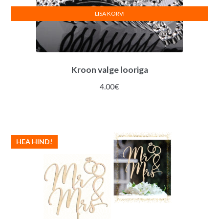
LISA KORVI
Kroon valge looriga
4.00
€
HEA HIND!