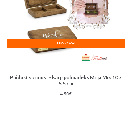
LISA KORVI
Puidust sõrmuste karp pulmadeks Mr ja Mrs 10 x
5,5 cm
4.50
€