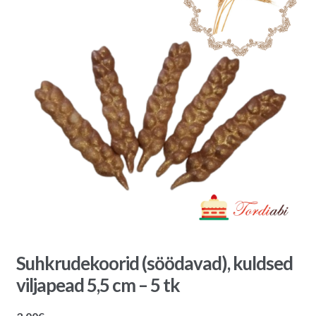
Suhkrudekoorid (söödavad), kuldsed
viljapead 5,5 cm – 5 tk