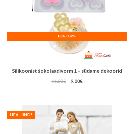
LISA KORVI
Silikoonist šokolaadivorm 1 – südame dekoorid
Algne
Praegune
11.00
€
9.00
€
hind
hind
oli:
on:
11.00€.
9.00€.
HEA HIND!