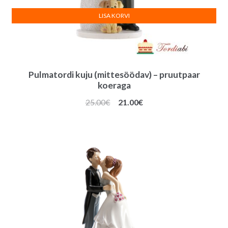
LISA KORVI
Pulmatordi kuju (mittesöödav) – pruutpaar
koeraga
Algne
Praegune
25.00
€
21.00
€
hind
hind
oli:
on:
25.00€.
21.00€.