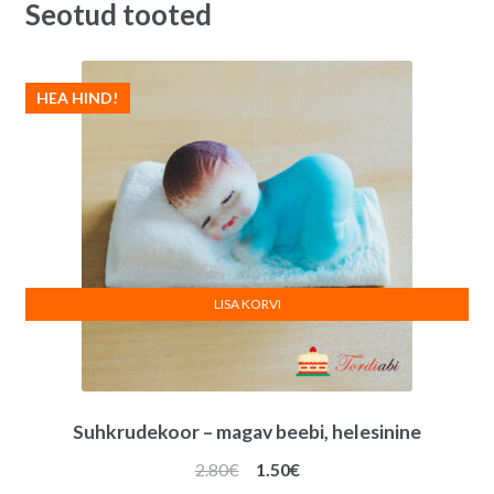
Seotud tooted
HEA HIND!
LISA KORVI
Suhkrudekoor – magav beebi, helesinine
Algne
Praegune
2.80
€
1.50
€