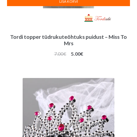
LISA KORVI
Tordi topper tüdrukuteõhtuks puidust – Miss To
Mrs
Algne
Praegune
7.00
€
5.00
€
hind
hind
oli:
on:
7.00€.
5.00€.