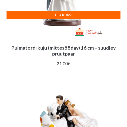
LISA KORVI
Pulmatordi kuju (mittesöödav) 16 cm – suudlev
pruutpaar
21.00
€