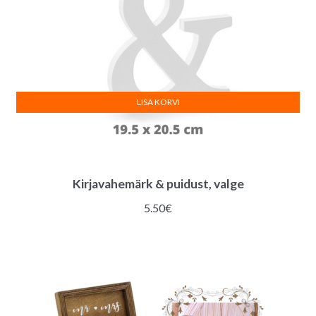
LISA KORVI
Kirjavahemärk & puidust, valge
5.50
€