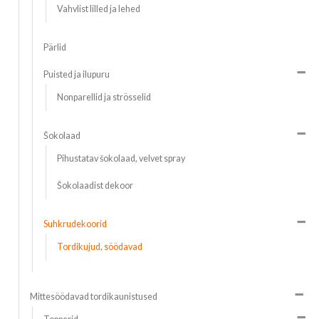
Vahvlist lilled ja lehed
Pärlid
Puisted ja ilupuru
Nonparellid ja strösselid
Šokolaad
Pihustatav šokolaad, velvet spray
Šokolaadist dekoor
Suhkrudekoorid
Tordikujud, söödavad
Mittesöödavad tordikaunistused