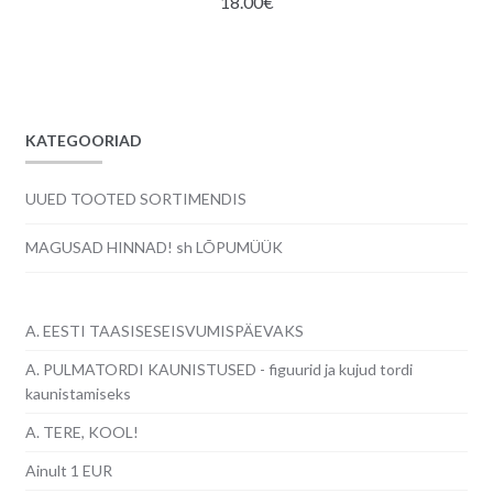
18.00
€
KATEGOORIAD
UUED TOOTED SORTIMENDIS
MAGUSAD HINNAD! sh LÕPUMÜÜK
A. EESTI TAASISESEISVUMISPÄEVAKS
A. PULMATORDI KAUNISTUSED - figuurid ja kujud tordi
kaunistamiseks
A. TERE, KOOL!
Ainult 1 EUR