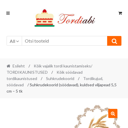
Skip
Skip
to
to
navigation
content
All
Esileht
/
Kõik vajalik tordi kaunistamiseks/
TORDIKAUNISTUSED
/
Kõik söödavad
tordikaunistused
/
Suhkrudekoorid
/
Tordikujud,
söödavad
/ Suhkrudekoorid (söödavad), kuldsed viljapead 5,5
cm – 5 tk