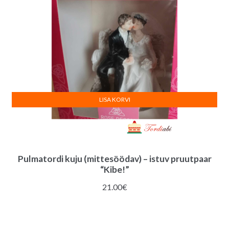
LISA KORVI
Pulmatordi kuju (mittesöödav) – istuv pruutpaar
“Kibe!”
21.00
€