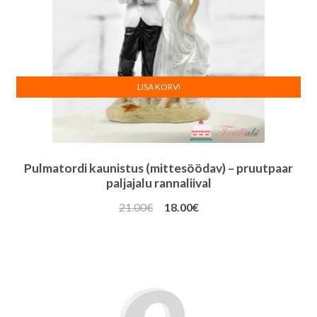
LISA KORVI
Pulmatordi kaunistus (mittesöödav) – pruutpaar
paljajalu rannaliival
Algne
Praegune
21.00
€
18.00
€
hind
hind
oli:
on:
21.00€.
18.00€.