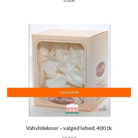
LISA KORVI
Vahvlidekoor – valged lehed, 400 tk