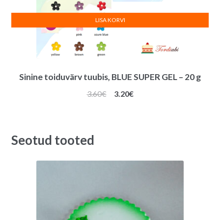
LISA KORVI
Sinine toiduvärv tuubis, BLUE SUPER GEL – 20 g
Algne
Praegune
3.60
€
3.20
€
hind
hind
oli:
on:
3.60€.
3.20€.
Seotud tooted