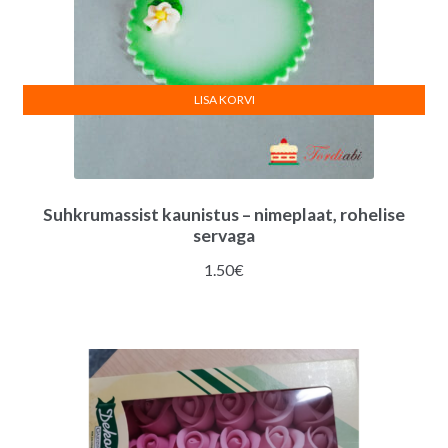
LISA KORVI
Suhkrumassist kaunistus – nimeplaat, rohelise
servaga
1.50
€