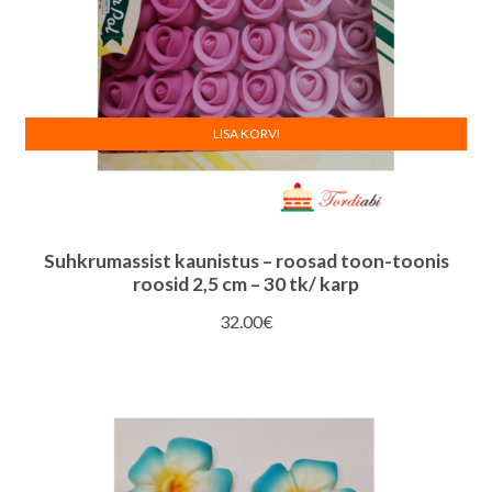
LISA KORVI
Suhkrumassist kaunistus – roosad toon-toonis
roosid 2,5 cm – 30 tk/ karp
32.00
€