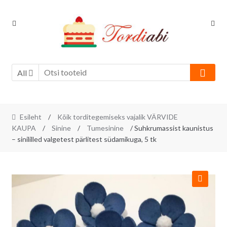
Skip
Skip
to
to
navigation
content
All
Esileht
/
Kõik torditegemiseks vajalik VÄRVIDE
KAUPA
/
Sinine
/
Tumesinine
/ Suhkrumassist kaunistus
– sinililled valgetest pärlitest südamikuga, 5 tk