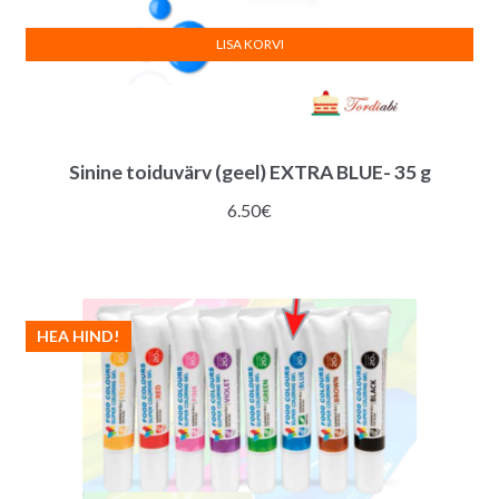
LISA KORVI
Sinine toiduvärv (geel) EXTRA BLUE- 35 g
6.50
€
HEA HIND!