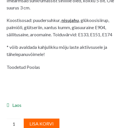
Imearmsad suhkrumassist sinilille õied, kokku 5 õit. Õie
suurus 3 cm.
Koostisosad: puudersuhkur,
nisujahu
, glükoosisiirup,
palmiõli, glütseriin, xantus kumm, glasuuraine E904,
säilitusaine, aroomaine. Toiduvärvid: E133, E151, E174
* võib avaldada kahjulikku mõju laste aktiivsusele ja
tähelepanuvõimele!
Toodetud Poolas
Laos
Suhkrumassist
A
LISA KORVI