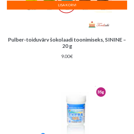
LISA KORVI
Pulber-toiduvärv šokolaadi toonimiseks, SININE –
20 g
9.00
€