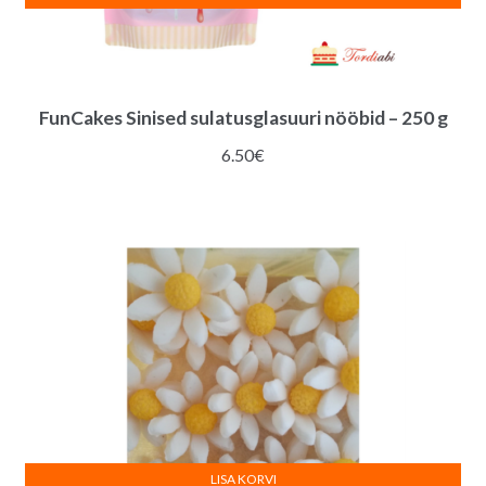
FunCakes Sinised sulatusglasuuri nööbid – 250 g
6.50
€
LISA KORVI