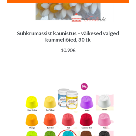
Suhkrumassist kaunistus – väikesed valged
kummeliõied, 30 tk
10.90
€