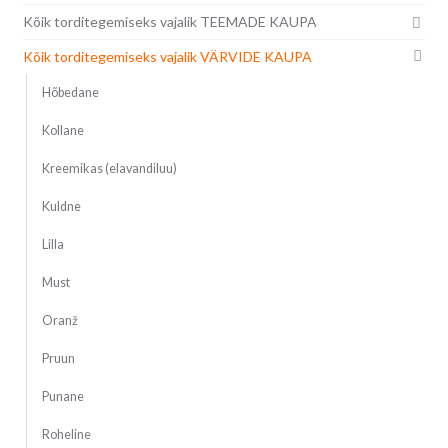
Kõik torditegemiseks vajalik TEEMADE KAUPA
Kõik torditegemiseks vajalik VÄRVIDE KAUPA
Hõbedane
Kollane
Kreemikas (elavandiluu)
Kuldne
Lilla
Must
Oranž
Pruun
Punane
Roheline