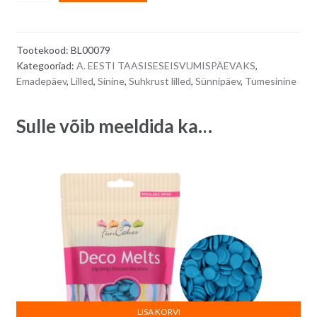
kaunistus
l
-
t
sinililled
e
Tootekood:
BL00079
valgetest
r
Kategooriad:
A. EESTI TAASISESEISVUMISPÄEVAKS
,
pärlitest
n
Emadepäev
,
Lilled
,
Sinine
,
Suhkrust lilled
,
Sünnipäev
,
Tumesinine
südamikuga,
a
5
t
Sulle võib meeldida ka…
tk
i
quantity
v
e
:
LISA KORVI