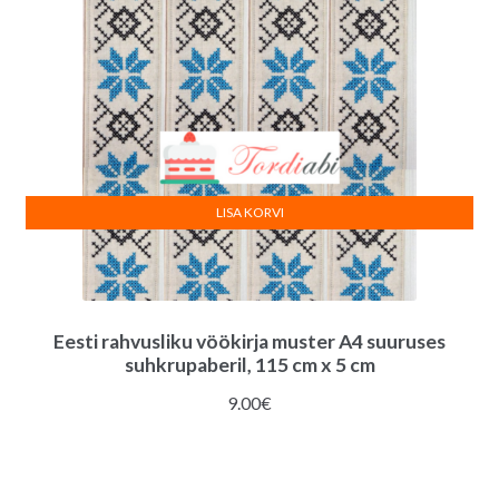
LISA KORVI
Eesti rahvusliku vöökirja muster A4 suuruses
suhkrupaberil, 115 cm x 5 cm
9.00
€