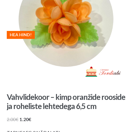
HEA HIND!
Vahvlidekoor – kimp oranžide rooside
ja roheliste lehtedega 6,5 cm
Algne
Praegune
2.00
€
1.20
€
hind
hind