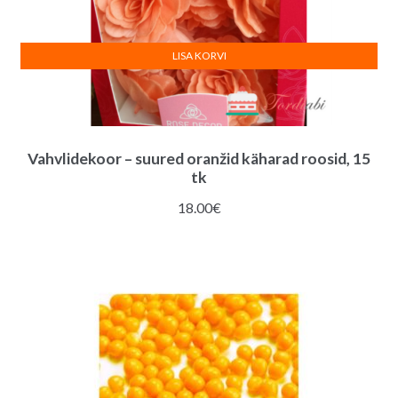
LISA KORVI
Vahvlidekoor – suured oranžid käharad roosid, 15
tk
18.00
€