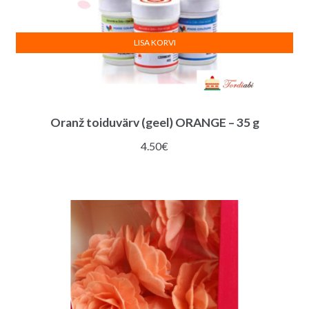
LISA KORVI
Oranž toiduvärv (geel) ORANGE – 35 g
4.50
€