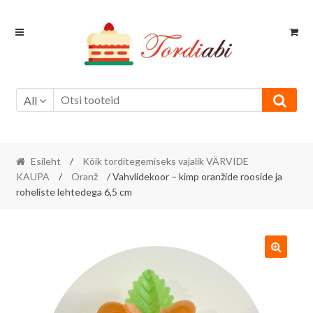
Skip
Skip
to
to
navigation
content
All
Esileht
/
Kõik torditegemiseks vajalik VÄRVIDE
KAUPA
/
Oranž
/ Vahvlidekoor – kimp oranžide rooside ja
roheliste lehtedega 6,5 cm