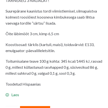
TARNEAEG 3 NÄDALAT!
oli:
on:
2.00€.
1.20€.
Suurepärane kaunistus tordi viimistlemisel, silmapaistva
kolmest roosiõiest koosneva kimbukesega saab lihtsa
vaevaga tordile “särtsu” lisada.
Õite läbimõõt 3 cm, kimp 6,5 cm
Koostisosad: tärklis (kartuli, maisi), toiduvärvid: E133,
emulgaator: päevalilleletsitiin.
Toitumisalane teave 100 g kohta: 345 kcal/1445 kJ, rasvad
0 g, millest küllastunud rasvhapped 0 g, süsivesikud 86 g,
millest suhkrud 0 g, valgud 0,1 g, sool 0,3 g.
Toodetud Hispaanias
Laos