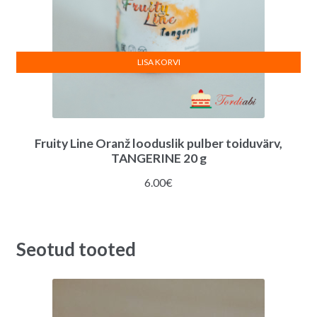
LISA KORVI
Fruity Line Oranž looduslik pulber toiduvärv,
TANGERINE 20 g
6.00
€
Seotud tooted