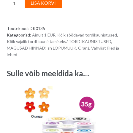
Vahvlidekoor
A
LISA KORVI
-
l
kimp
t
oranžide
e
Tootekood:
DK0135
rooside
r
Kategooriad:
Ainult 1 EUR
,
Kõik söödavad tordikaunistused
,
ja
n
Kõik vajalik tordi kaunistamiseks/ TORDIKAUNISTUSED
,
roheliste
a
MAGUSAD HINNAD! sh LÕPUMÜÜK
,
Oranž
,
Vahvlist lilled ja
lehtedega
t
lehed
6,5
i
cm
v
Sulle võib meeldida ka…
quantity
e
: