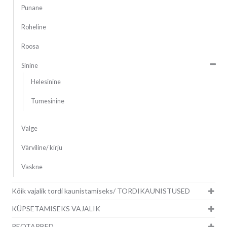
Punane
Roheline
Roosa
Sinine
Helesinine
Tumesinine
Valge
Värviline/ kirju
Vaskne
Kõik vajalik tordi kaunistamiseks/ TORDIKAUNISTUSED
KÜPSETAMISEKS VAJALIK
PEOTARBED