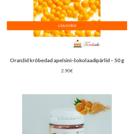
LISA KORVI
Oranžid krõbedad apelsini-šokolaadipärlid – 50 g
2.90
€