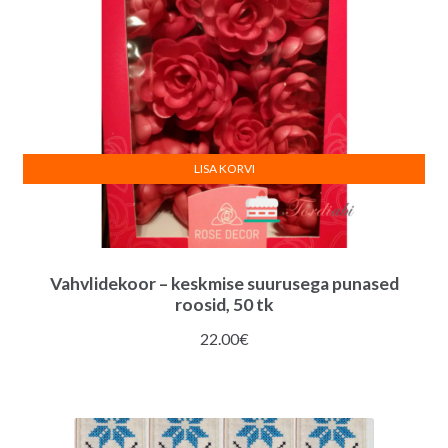
LISA KORVI
Vahvlidekoor – keskmise suurusega punased
roosid, 50 tk
22.00
€