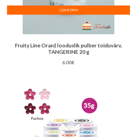
LISA KORVI
Fruity Line Oranž looduslik pulber toiduvärv,
TANGERINE 20 g
6.00
€