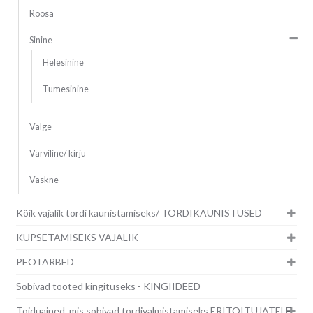
Roosa
Sinine
Helesinine
Tumesinine
Valge
Värviline/ kirju
Vaskne
Kõik vajalik tordi kaunistamiseks/ TORDIKAUNISTUSED
KÜPSETAMISEKS VAJALIK
PEOTARBED
Sobivad tooted kingituseks - KINGIIDEED
Toiduained, mis sobivad tordivalmistamiseks ERITOITUJATELE