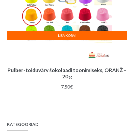
LISA KORVI
Pulber-toiduvärv šokolaadi toonimiseks, ORANŽ –
20 g
7.50
€
KATEGOORIAD