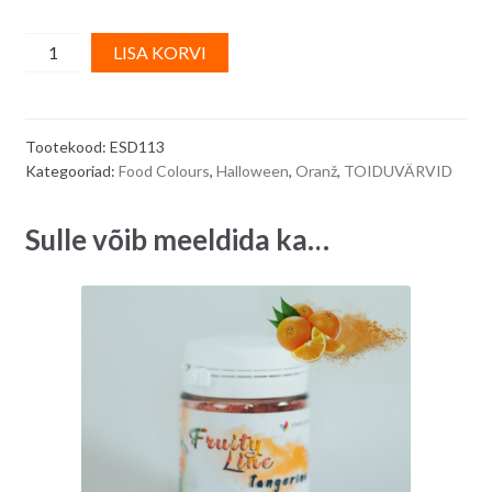
Oranž
A
LISA KORVI
toiduvärv
l
(geel)
t
ORANGE
e
Tootekood:
ESD113
-
r
Kategooriad:
Food Colours
,
Halloween
,
Oranž
,
TOIDUVÄRVID
35
n
g
a
Sulle võib meeldida ka…
quantity
t
i
v
e
: