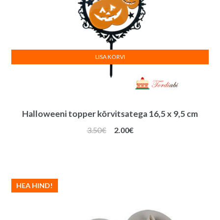
LISA KORVI
Halloweeni topper kõrvitsatega 16,5 x 9,5 cm
Algne
Praegune
3.50
€
2.00
€
hind
hind
oli:
on:
3.50€.
2.00€.
HEA HIND!