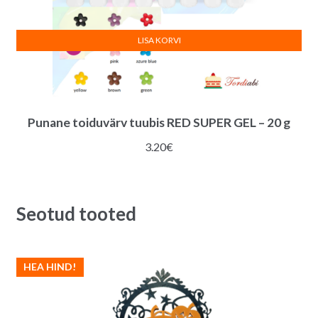
LISA KORVI
Punane toiduvärv tuubis RED SUPER GEL – 20 g
3.20
€
Seotud tooted
HEA HIND!