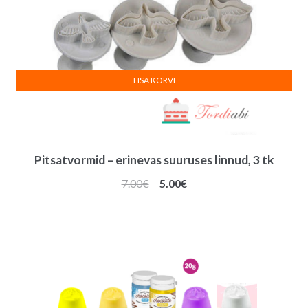
LISA KORVI
Pitsatvormid – erinevas suuruses linnud, 3 tk
Algne
Praegune
7.00
€
5.00
€
hind
hind
oli:
on:
7.00€.
5.00€.