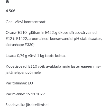
4.50
€
Geel-värvi kontsentraat.
Oranž (E110, glütseriin E422, glükoosisiirup, värvained
E129; E1422, aroomained, konservandid, pH stabilisaator,
sidrunhape E330)
Lisada 0,74 g värvi 1 kg toote kohta.
Koostisosad: E110 võib avaldada mõju laste reageerimis-
ja tähelepanuvõimele.
Päritolumaa: EU
Parim enne: 19.11.2027
Saadaval ka järeltellimisel