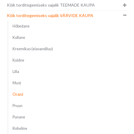
Kõik torditegemiseks vajalik TEEMADE KAUPA
Kõik torditegemiseks vajalik VÄRVIDE KAUPA
Hõbedane
Kollane
Kreemikas (elavandiluu)
Kuldne
Lilla
Must
Oranž
Pruun
Punane
Roheline