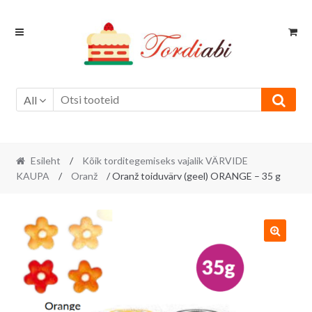
Skip
Skip
to
to
navigation
content
All
Esileht
/
Kõik torditegemiseks vajalik VÄRVIDE
KAUPA
/
Oranž
/ Oranž toiduvärv (geel) ORANGE – 35 g