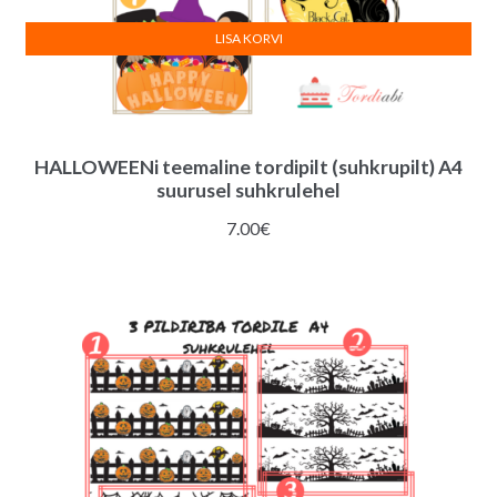
LISA KORVI
HALLOWEENi teemaline tordipilt (suhkrupilt) A4
suurusel suhkrulehel
7.00
€