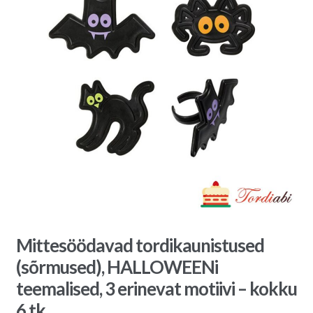
Mittesöödavad tordikaunistused
(sõrmused), HALLOWEENi
teemalised, 3 erinevat motiivi – kokku
6 tk