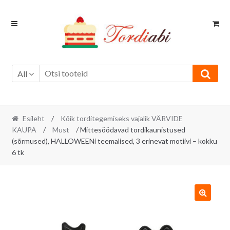
Skip
Skip
to
to
navigation
content
All
Esileht
/
Kõik torditegemiseks vajalik VÄRVIDE
KAUPA
/
Must
/ Mittesöödavad tordikaunistused
(sõrmused), HALLOWEENi teemalised, 3 erinevat motiivi – kokku
6 tk