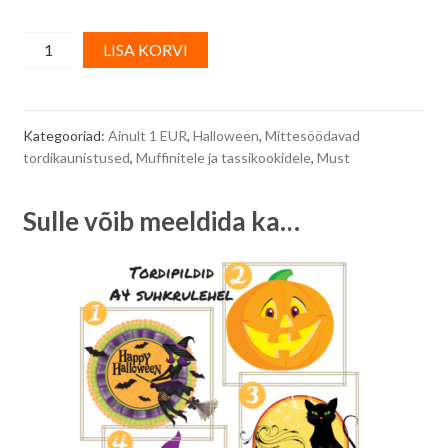
Mittesöödavad
A
LISA KORVI
tordikaunistused
l
(sõrmused),
t
HALLOWEENi
e
Kategooriad:
Ainult 1 EUR
,
Halloween
,
Mittesöödavad
teemalised,
r
tordikaunistused
,
Muffinitele ja tassikookidele
,
Must
3
n
erinevat
a
Sulle võib meeldida ka…
motiivi
t
-
i
kokku
v
6
e
tk
:
quantity