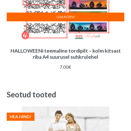
LISA KORVI
HALLOWEENi teemaline tordipilt – kolm kitsast
riba A4 suurusel suhkrulehel
7.00
€
Seotud tooted
HEA HIND!