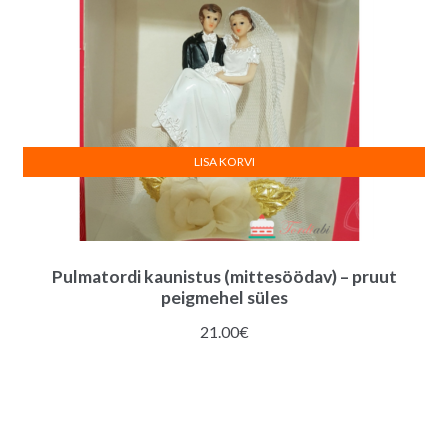
LISA KORVI
Pulmatordi kaunistus (mittesöödav) – pruut
peigmehel süles
21.00
€