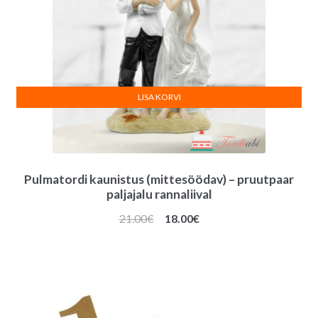
LISA KORVI
Pulmatordi kaunistus (mittesöödav) – pruutpaar
paljajalu rannaliival
Algne
Praegune
21.00
€
18.00
€
hind
hind
oli:
on:
21.00€.
18.00€.