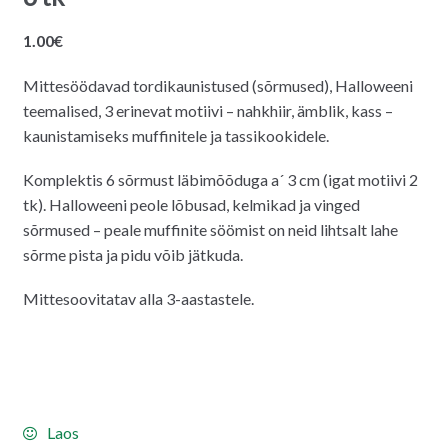
1.00
€
Mittesöödavad tordikaunistused (sõrmused), Halloweeni
teemalised, 3 erinevat motiivi – nahkhiir, ämblik, kass –
kaunistamiseks muffinitele ja tassikookidele.
Komplektis 6 sõrmust läbimõõduga a´ 3 cm (igat motiivi 2
tk). Halloweeni peole lõbusad, kelmikad ja vinged
sõrmused – peale muffinite söömist on neid lihtsalt lahe
sõrme pista ja pidu võib jätkuda.
Mittesoovitatav alla 3-aastastele.
Laos