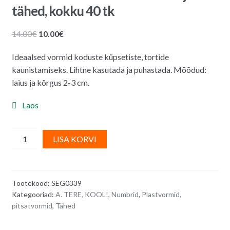
tähed, kokku 40 tk
Algne
Praegune
14.00
€
10.00
€
hind
hind
Ideaalsed vormid koduste küpsetiste, tortide
oli:
on:
kaunistamiseks. Lihtne kasutada ja puhastada. Mõõdud:
14.00€.
10.00€.
laius ja kõrgus 2-3 cm.
Laos
Plastmassist
A
LISA KORVI
vormid
l
-
t
numbrid
e
Tootekood:
SEG0339
ja
r
Kategooriad:
A. TERE, KOOL!
,
Numbrid
,
Plastvormid,
tähed,
n
pitsatvormid
,
Tähed
kokku
a
40
t