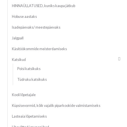
HINNAÜLLATUSED, kuniks kaupa jätkub
Hobuse aastaks
Isadepäevaks/ meestepäevaks
Jalgpall
Käsitöökommide meisterdamiseks
Katsikud
Poisi katsikuks
Tüdruku katsikuks
Kooli lõpetajale
Küpsisevormid, kõik vajalik piparkookide valmistamiseks
Lasteaia lõpetamiseks