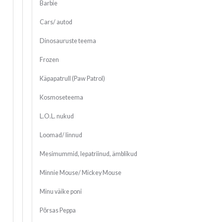
Barbie
Cars/ autod
Dinosauruste teema
Frozen
Käpapatrull (Paw Patrol)
Kosmoseteema
L.O.L. nukud
Loomad/ linnud
Mesimummid, lepatriinud, ämblikud
Minnie Mouse/ Mickey Mouse
Minu väike poni
Põrsas Peppa