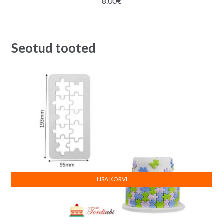
8.00
€
Seotud tooted
LISA KORVI