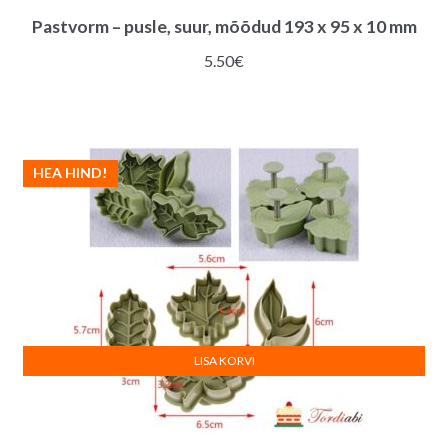
Pastvorm – pusle, suur, mõõdud 193 x 95 x 10 mm
5.50
€
HEA HIND!
LISA KORVI