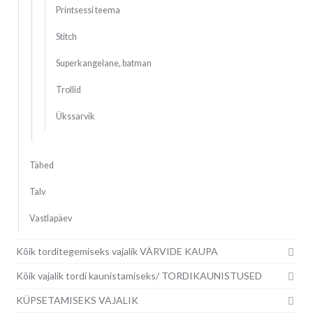
Printsessi teema
Stitch
Superkangelane, batman
Trollid
Ükssarvik
Tähed
Talv
Vastlapäev
Kõik torditegemiseks vajalik VÄRVIDE KAUPA
Kõik vajalik tordi kaunistamiseks/ TORDIKAUNISTUSED
KÜPSETAMISEKS VAJALIK