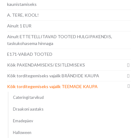
kaunistamiseks
A. TERE, KOOL!
Ainult 1 EUR
Ainult ETTETELLITAVAD TOOTED HULGIPAKENDIS,
taskukohasema hinnaga
E171-VABAD TOOTED
Kõik PAKENDAMISEKS/ ESITLEMISEKS
Kõik torditegemiseks vajalik BRÄNDIDE KAUPA
Kõik torditegemiseks vajalik TEEMADE KAUPA
Cateringi tarvikud
Draakoni aastaks
Emadepäev
Halloween