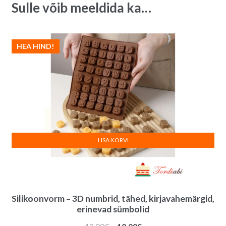
Sulle võib meeldida ka…
tk
i
quantity
v
e
:
HEA HIND!
LISA KORVI
Silikoonvorm – 3D numbrid, tähed, kirjavahemärgid,
erinevad sümbolid
Algne
Praegune