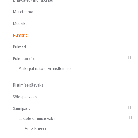
Lihavõtted/ munapühad
Mereteema
Muusika
Numbrid
Pulmad
Pulmatordile
Abiks pulmatordi viimistlemisel
Ristimise päevaks
Sõbrapäevaks
Sünnipäev
Lastele sünnipäevaks
Ämblikmees