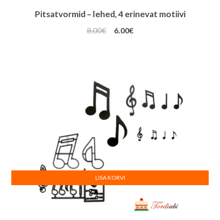
Pitsatvormid – lehed, 4 erinevat motiivi
Algne
Praegune
8.00
€
6.00
€
hind
hind
oli:
on:
8.00€.
6.00€.
LISA KORVI