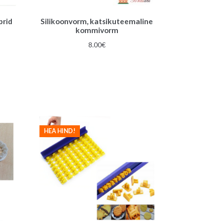
brid
Silikoonvorm, katsikuteemaline
kommivorm
gune
8.00
€
€.
HEA HIND!