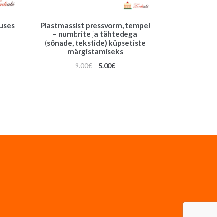
ruses
Plastmassist pressvorm, tempel
– numbrite ja tähtedega
(sõnade, tekstide) küpsetiste
une
märgistamiseks
Algne
Praegune
9.00
€
5.00
€
hind
hind
oli:
on:
9.00€.
5.00€.