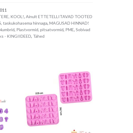
e
011
r
TERE, KOOL!
,
Ainult ETTETELLITAVAD TOOTED
n
 taskukohasema hinnaga
,
MAGUSAD HINNAD!
a
Numbrid
,
Plastvormid, pitsatvormid
,
PME
,
Sobivad
id,
t
eks - KINGIIDEED
,
Tähed
i
v
e
: