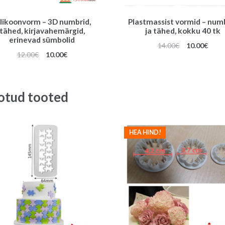
ilikoonvorm – 3D numbrid,
Plastmassist vormid – num
tähed, kirjavahemärgid,
ja tähed, kokku 40 tk
erinevad sümbolid
Algne
Prae
14.00
€
10.00
€
Algne
Praegune
12.00
€
10.00
€
hind
hind
hind
hind
oli:
on:
oli:
on:
14.00€.
10.00
12.00€.
10.00€.
otud tooted
HEA HIND!