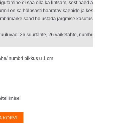
gutamine ei saa olla ka lihtsam, sest näed aluspinda läbi sinise 
vormil on ka hõlpsasti haaratav käepide ja keskjoon, nii tuleb tule
mbrimärke saad hoiustada järgmise kasutuseni korrastatult hoiuk
he/ numbri pikkus u 1 cm
ltellimisel
A
A KORVI
l
t