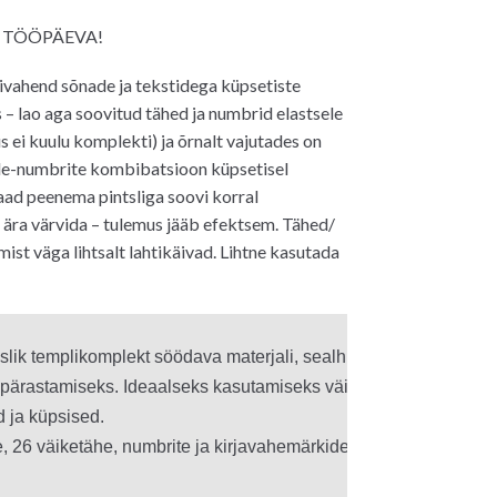
hind
 TÖÖPÄEVA!
on:
32.00€.
vahend sõnade ja tekstidega küpsetiste
– lao aga soovitud tähed ja numbrid elastsele
lus ei kuulu komplekti) ja õrnalt vajutades on
de-numbrite kombibatsioon küpsetisel
ad peenema pintsliga soovi korral
 ära värvida – tulemus jääb efektsem. Tähed/
ist väga lihtsalt lahtikäivad. Lihtne kasutada
slik templikomplekt söödava materjali, sealhulgas suhkrupasta, m
pärastamiseks. Ideaalseks kasutamiseks väiksematel söödavate
 ja küpsised.

, 26 väiketähe, numbrite ja kirjavahemärkidega on võimalused l