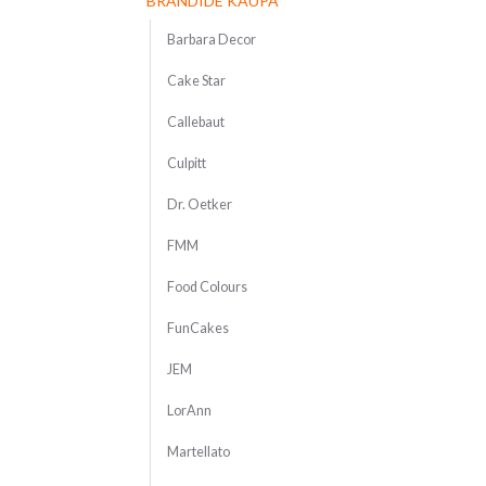
BRÄNDIDE KAUPA
Barbara Decor
Cake Star
Callebaut
Culpitt
Dr. Oetker
FMM
Food Colours
FunCakes
JEM
LorAnn
Martellato