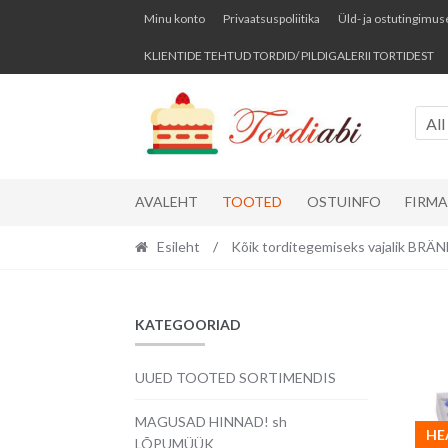
Skip
Skip
Minu konto
Privaatsuspoliitika
Üld- ja ostutingimus
to
to
KLIENTIDE TEHTUD TORDID/ PILDIGALERII TORTIDEST
navigation
content
All
AVALEHT
TOOTED
OSTUINFO
FIRM
Esileht
/
Kõik torditegemiseks vajalik BR
KATEGOORIAD
UUED TOOTED SORTIMENDIS
MAGUSAD HINNAD! sh
HE
LÕPUMÜÜK