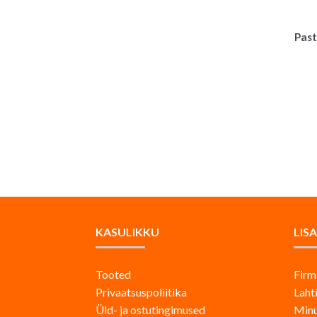
Past
KASULIKKU
LIS
Tooted
Firm
Privaatsuspoliitika
Laht
Üld- ja ostutingimused
Minu