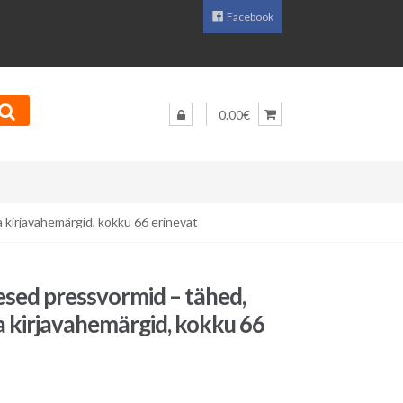
Facebook
0.00€
 kirjavahemärgid, kokku 66 erinevat
sed pressvormid – tähed,
a kirjavahemärgid, kokku 66
Praegune