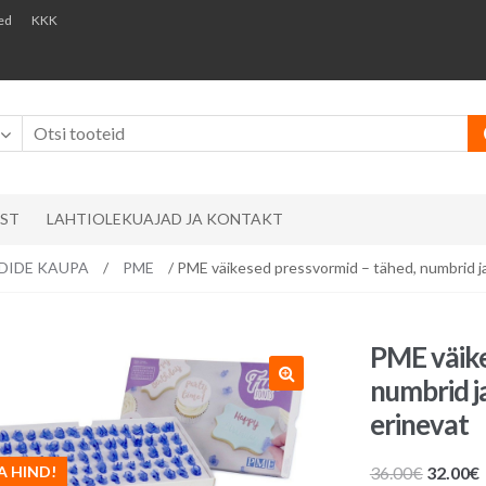
ed
KKK
AST
LAHTIOLEKUAJAD JA KONTAKT
ÄNDIDE KAUPA
/
PME
/ PME väikesed pressvormid – tähed, numbrid ja
PME väike
numbrid j
erinevat
Algne
A HIND!
36.00
€
32.00
€