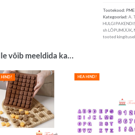
-
Tootekood:
PME
tähed,
Kategooriad:
A. 
numbrid
HULGIPAKENDIS,
ja
sh LÕPUMÜÜK
,
kirjavahemärg
tooted kingitus
kokku
66
lle võib meeldida ka…
erinevat
quantity
HEA HIND!
 HIND!