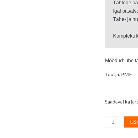
Tähtede pai
Igal pitsat
Tähe- ja nu
Mõõdud: ühe tä
Tootja: PME
Saadaval ka järe
PME
LIS
väikesed
pressvormid