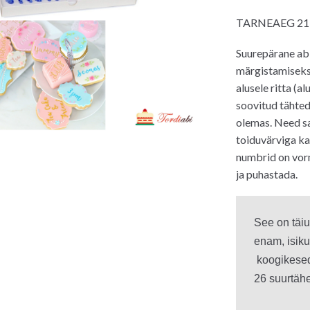
hind
TARNEAEG 21
oli:
36.00€.
Suurepärane abi
märgistamiseks 
alusele ritta (a
soovitud tähte
olemas. Need sa
toiduvärviga ka
numbrid on vorm
ja puhastada.
See on täiu
enam, isiku
 koogikesed
26 suurtähe