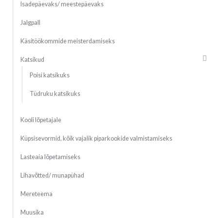
Isadepäevaks/ meestepäevaks
Jalgpall
Käsitöökommide meisterdamiseks
Katsikud
Poisi katsikuks
Tüdruku katsikuks
Kooli lõpetajale
Küpsisevormid, kõik vajalik piparkookide valmistamiseks
Lasteaia lõpetamiseks
Lihavõtted/ munapühad
Mereteema
Muusika