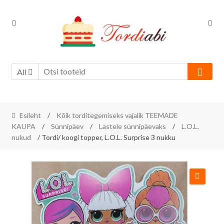
Skip
Skip
to
to
navigation
content
All
Esileht
/
Kõik torditegemiseks vajalik TEEMADE
KAUPA
/
Sünnipäev
/
Lastele sünnipäevaks
/
L.O.L.
nukud
/ Tordi/ koogi topper, L.O.L. Surprise 3 nukku