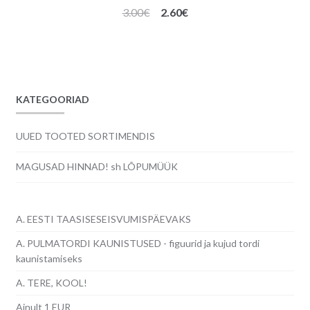
Algne
Praegune
3.00
€
2.60
€
hind
hind
oli:
on:
3.00€.
2.60€.
KATEGOORIAD
UUED TOOTED SORTIMENDIS
MAGUSAD HINNAD! sh LÕPUMÜÜK
A. EESTI TAASISESEISVUMISPÄEVAKS
A. PULMATORDI KAUNISTUSED - figuurid ja kujud tordi
kaunistamiseks
A. TERE, KOOL!
Ainult 1 EUR