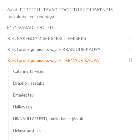
Ainult ETTETELLITAVAD TOOTED HULGIPAKENDIS,
taskukohasema hinnaga
E171-VABAD TOOTED
Kõik PAKENDAMISEKS/ ESITLEMISEKS
Kõik torditegemiseks vajalik BRÄNDIDE KAUPA
Kõik torditegemiseks vajalik TEEMADE KAUPA
Cateringi tarvikud
Draakoni aastaks
Emadepäev
Halloween
HINNAÜLLATUSED, kuniks kaupa jätkub
Hobuse aastaks