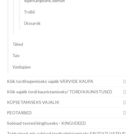
Superkangelane, batman
Trollid
Ükssarvik
Tähed
Talv
Vastlapäev
Kõik torditegemiseks vajalik VÄRVIDE KAUPA
Kõik vajalik tordi kaunistamiseks/ TORDIKAUNISTUSED
KÜPSETAMISEKS VAJALIK
PEOTARBED
Sobivad tooted kingituseks - KINGIIDEED
Toiduained, mis sobivad tordivalmistamiseks ERITOITUJATELE