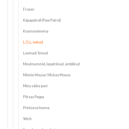
Frozen
Käpapatrull (Paw Patrol)
Kosmoseteema
L.O.L. nukud
Loomad/ linnud
Mesimummid, lepatriinud, ämblikud
Minnie Mouse/ Mickey Mouse
Minu väike poni
Põrsas Peppa
Printsessi teema
Stitch