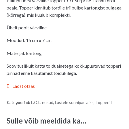
Pilkupüüdev värviline topper L.O.L Surprise´i fänni tordi
peale. Topper kinnitub tordile triibulise kartongist pulgaga
(kõrrega), mis kuulub komplekti.
Ühelt poolt värviline
Mõõdud: 15 cm x 7 cm
Materjal: kartong
Soovituslikult katta toiduainetega kokkupuutuvad topperi
pinnad enne kasutamist toidukilega.
Laost otsas
Kategooriad:
L.O.L. nukud
,
Lastele sünnipäevaks
,
Topperid
Sulle võib meeldida ka…