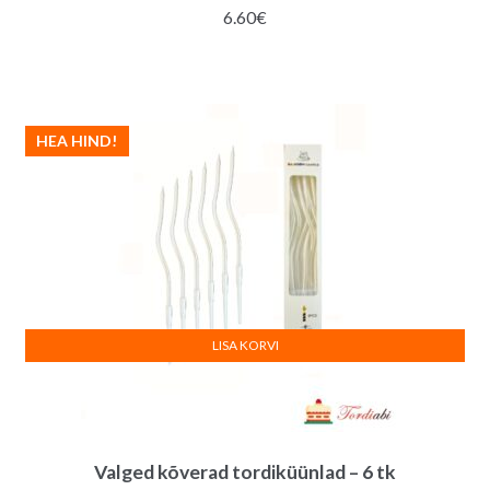
6.60
€
HEA HIND!
LISA KORVI
Valged kõverad tordiküünlad – 6 tk