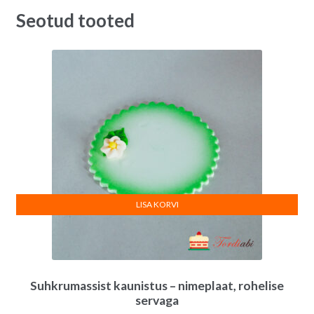
2.50€.
2.00€.
Seotud tooted
LISA KORVI
Suhkrumassist kaunistus – nimeplaat, rohelise
servaga