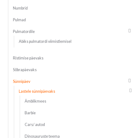
Numbrid
Pulmad
Pulmatordile
Abiks pulmatordi viimistlemisel
Ristimise päevaks
Sõbrapäevaks
Sünnipäev
Lastele sünnipäevaks
Ämblikmees
Barbie
Cars/ autod
Dinosauruste teema