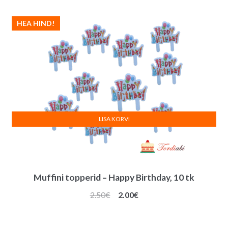
HEA HIND!
LISA KORVI
Muffini topperid – Happy Birthday, 10 tk
Algne
Praegune
2.50
€
2.00
€
hind
hind
oli:
on: