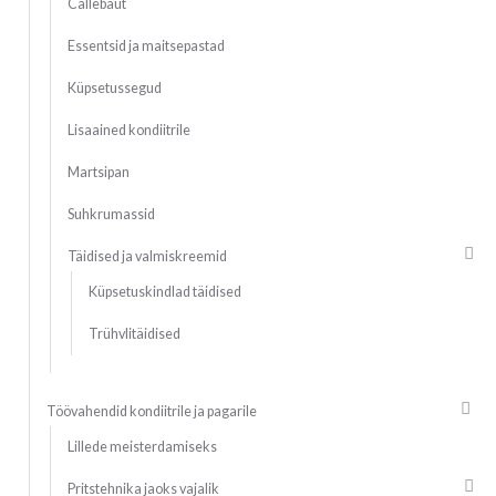
Callebaut
Essentsid ja maitsepastad
Küpsetussegud
Lisaained kondiitrile
Martsipan
Suhkrumassid
Täidised ja valmiskreemid
Küpsetuskindlad täidised
Trühvlitäidised
Töövahendid kondiitrile ja pagarile
Lillede meisterdamiseks
Pritstehnika jaoks vajalik