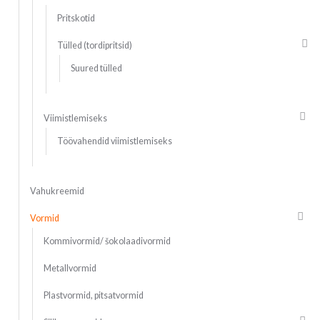
Pritskotid
Tülled (tordipritsid)
Suured tülled
Viimistlemiseks
Töövahendid viimistlemiseks
Vahukreemid
Vormid
Kommivormid/ šokolaadivormid
Metallvormid
Plastvormid, pitsatvormid