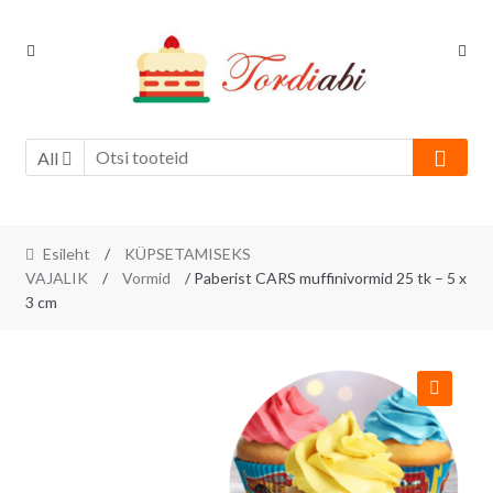
Skip
Skip
to
to
navigation
content
All
Esileht
/
KÜPSETAMISEKS
VAJALIK
/
Vormid
/ Paberist CARS muffinivormid 25 tk – 5 x
3 cm