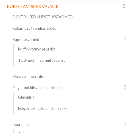
KÜPSETAMISEKS VAJALIK
ELEKTRILISED KÜPSETUSSEADMED
Kokariided/ kondiitri riided
Küpsetusvormid
Muffinivormid paberist
TULP muffinivormid paberist
Makroonimeistrile
Pulgakookide valmistamiseks
Glasuurid
Pulgakookide kaunistamiseks
Toorained