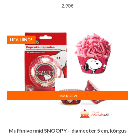
2.90
€
HEA HIND!
LISA KORVI
Muffinivormid SNOOPY – diameeter 5 cm, kõrgus