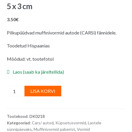
5 x 3 cm
3.50
€
Pilkupüüdvad muffinivormid autode (CARSi) fännidele.
Toodetud Hispaanias
Mõõdud: vt. tootefotol
Laos (saab ka järeltellida)
Paberist
A
LISA KORVI
CARS
l
muffinivormid
t
25
e
Tootekood:
DK0218
tk
r
Kategooriad:
Cars/ autod
,
Küpsetusvormid
,
Lastele
-
n
sünnipäevaks
,
Muffinivormid paberist
,
Vormid