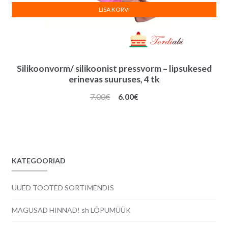
LISA KORVI
Silikoonvorm/ silikoonist pressvorm – lipsukesed
erinevas suuruses, 4 tk
Algne
Praegune
7.00
€
6.00
€
hind
hind
oli:
on:
7.00€.
6.00€.
KATEGOORIAD
UUED TOOTED SORTIMENDIS
MAGUSAD HINNAD! sh LÕPUMÜÜK