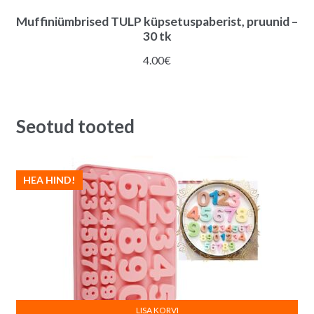
Muffiniümbrised TULP küpsetuspaberist, pruunid –
30 tk
4.00
€
Seotud tooted
HEA HIND!
LISA KORVI