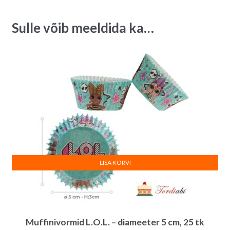
5
a
x
t
Sulle võib meeldida ka…
3
i
cm
v
quantity
e
:
LISA KORVI
Muffinivormid L.O.L. – diameeter 5 cm, 25 tk