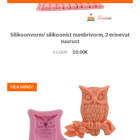
Silikoonvorm/ silikoonist numbrivorm, 2 erinevat
suurust
Algne
Praegune
11.00
€
10.00
€
hind
hind
oli:
on:
11.00€.
10.00€.
HEA HIND!