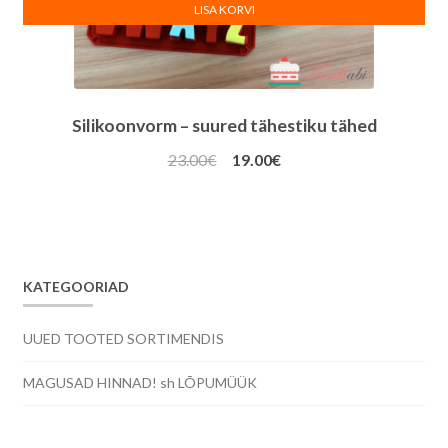
LISA KORVI
Silikoonvorm – suured tähestiku tähed
Algne
Praegune
23.00
€
19.00
€
hind
hind
oli:
on:
23.00€.
19.00€.
KATEGOORIAD
UUED TOOTED SORTIMENDIS
MAGUSAD HINNAD! sh LÕPUMÜÜK