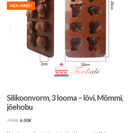
HEA HIND!
Silikoonvorm, 3 looma – lõvi, Mõmmi,
jõehobu
Algne
Praegune
7.00
€
6.00
€
hind
hind