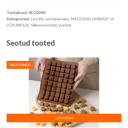
looma
t
-
e
Tootekood:
SEG0340
lõvi,
r
Kategooriad:
Lastele sünnipäevaks
,
MAGUSAD HINNAD! sh
Mõmmi,
n
LÕPUMÜÜK
,
Silikoonvormid
,
Vormid
jõehobu
a
quantity
t
Seotud tooted
i
v
e
:
HEA HIND!
LISA KORVI