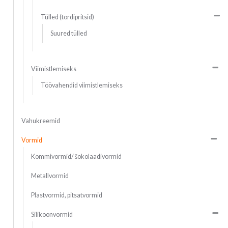
Tülled (tordipritsid)
Suured tülled
Viimistlemiseks
Töövahendid viimistlemiseks
Vahukreemid
Vormid
Kommivormid/ šokolaadivormid
Metallvormid
Plastvormid, pitsatvormid
Silikoonvormid