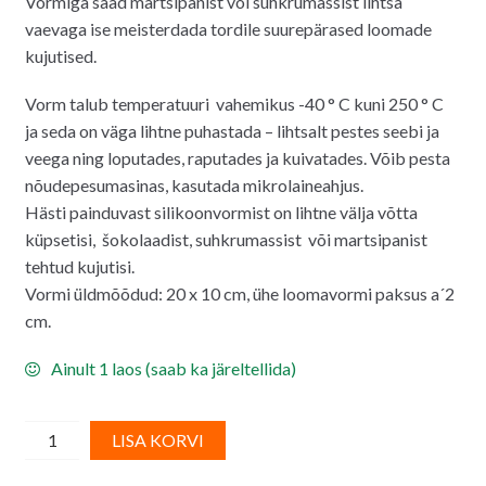
Vormiga saad martsipanist või suhkrumassist lihtsa
oli:
on:
vaevaga ise meisterdada tordile suurepärased loomade
7.00€.
6.00€.
kujutised.
Vorm talub temperatuuri
vahemikus -40 ° C kuni 250 ° C
ja seda on väga lihtne puhastada – lihtsalt pestes seebi ja
veega ning loputades, raputades ja kuivatades. Võib pesta
nõudepesumasinas, kasutada mikrolaineahjus.
Hästi painduvast silikoonvormist on lihtne välja võtta
küpsetisi, šokolaadist, suhkrumassist või martsipanist
tehtud kujutisi.
Vormi üldmõõdud: 20 x 10 cm, ühe loomavormi paksus a´2
cm.
Ainult 1 laos (saab ka järeltellida)
Silikoonvorm,
A
LISA KORVI
3
l