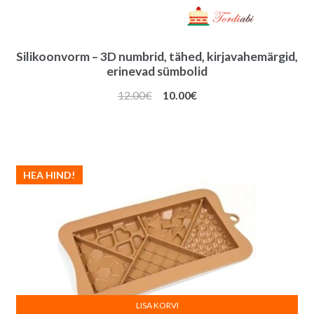
Silikoonvorm – 3D numbrid, tähed, kirjavahemärgid,
erinevad sümbolid
Algne
Praegune
12.00
€
10.00
€
hind
hind
oli:
on:
12.00€.
10.00€.
HEA HIND!
LISA KORVI