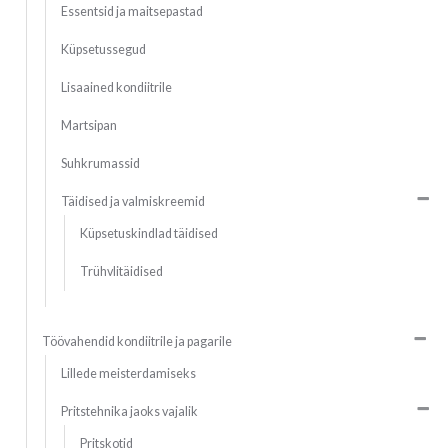
Essentsid ja maitsepastad
Küpsetussegud
Lisaained kondiitrile
Martsipan
Suhkrumassid
Täidised ja valmiskreemid
Küpsetuskindlad täidised
Trühvlitäidised
Töövahendid kondiitrile ja pagarile
Lillede meisterdamiseks
Pritstehnika jaoks vajalik
Pritskotid