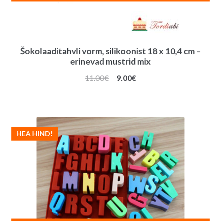
Šokolaaditahvli vorm, silikoonist 18 x 10,4 cm –
erinevad mustrid mix
Algne
Praegune
11.00
€
9.00
€
hind
hind
oli:
on:
11.00€.
9.00€.
HEA HIND!