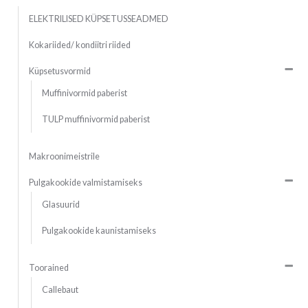
ELEKTRILISED KÜPSETUSSEADMED
Kokariided/ kondiitri riided
Küpsetusvormid
Muffinivormid paberist
TULP muffinivormid paberist
Makroonimeistrile
Pulgakookide valmistamiseks
Glasuurid
Pulgakookide kaunistamiseks
Toorained
Callebaut