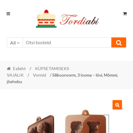
Skip
Skip
to
to
navigation
content
All
Esileht
/
KÜPSETAMISEKS
VAJALIK
/
Vormid
/ Silikoonvorm, 3 looma – lõvi, Mõmmi,
jõehobu