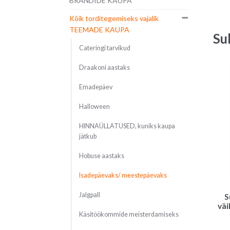
BRÄNDIDE KAUPA
Kõik torditegemiseks vajalik
TEEMADE KAUPA
Su
Cateringi tarvikud
Draakoni aastaks
Emadepäev
Halloween
HINNAÜLLATUSED, kuniks kaupa
jätkub
Hobuse aastaks
Isadepäevaks/ meestepäevaks
Jalgpall
S
väi
Käsitöökommide meisterdamiseks