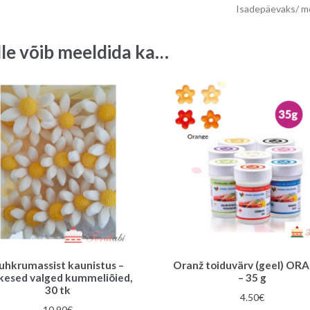
Isadepäevaks/ 
lle võib meeldida ka…
uhkrumassist kaunistus –
Oranž toiduvärv (geel) OR
kesed valged kummeliõied,
– 35 g
30 tk
4.50
€
10.90
€