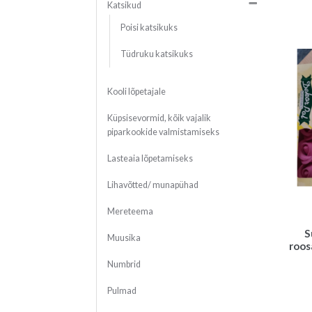
Katsikud
Poisi katsikuks
Tüdruku katsikuks
Kooli lõpetajale
Küpsisevormid, kõik vajalik
piparkookide valmistamiseks
Lasteaia lõpetamiseks
Lihavõtted/ munapühad
Mereteema
S
Muusika
roos
Numbrid
Pulmad