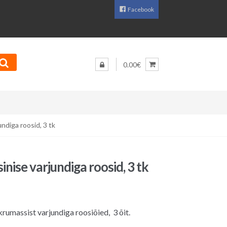
Facebook
0.00€
undiga roosid, 3 tk
inise varjundiga roosid, 3 tk
umassist varjundiga roosiõied, 3 õit.