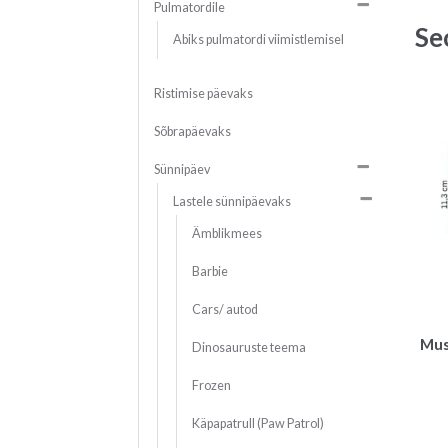
Pulmatordile
Se
Abiks pulmatordi viimistlemisel
Ristimise päevaks
Sõbrapäevaks
Sünnipäev
Lastele sünnipäevaks
Ämblikmees
Barbie
Cars/ autod
Must
Dinosauruste teema
Frozen
Käpapatrull (Paw Patrol)