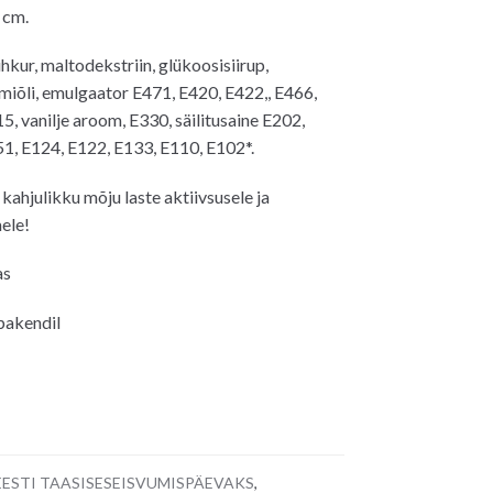
 cm.
hkur, maltodekstriin, glükoosisiirup,
lmiõli, emulgaator E471, E420, E422,, E466,
5, vanilje aroom, E330, säilitusaine E202,
1, E124, E122, E133, E110, E102*.
kahjulikku mõju laste aktiivsusele ja
ele!
as
 pakendil
 EESTI TAASISESEISVUMISPÄEVAKS
,