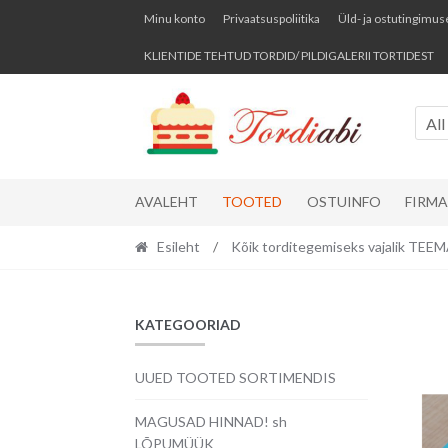
Skip
Skip
Minu konto
Privaatsuspoliitika
Üld- ja ostutingimus
to
to
KLIENTIDE TEHTUD TORDID/ PILDIGALERII TORTIDEST
navigation
content
All
AVALEHT
TOOTED
OSTUINFO
FIRM
Esileht
/
Kõik torditegemiseks vajalik TE
KATEGOORIAD
UUED TOOTED SORTIMENDIS
MAGUSAD HINNAD! sh
LÕPUMÜÜK