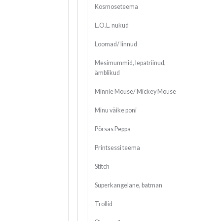
Kosmoseteema
L.O.L. nukud
Loomad/ linnud
Mesimummid, lepatriinud,
ämblikud
Minnie Mouse/ Mickey Mouse
Minu väike poni
Põrsas Peppa
Printsessi teema
Stitch
Superkangelane, batman
Trollid