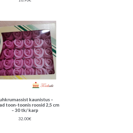
uhkrumassist kaunistus –
ad toon-toonis roosid 2,5 cm
– 30 tk/ karp
32.00
€