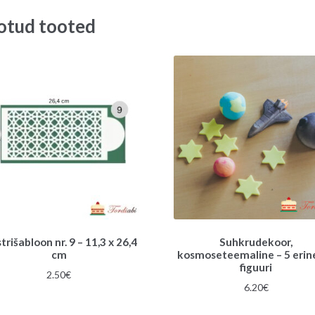
otud tooted
rišabloon nr. 9 – 11,3 x 26,4
Suhkrudekoor,
cm
kosmoseteemaline – 5 erin
figuuri
2.50
€
6.20
€