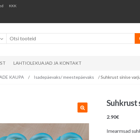
ed
KKK
AST
LAHTIOLEKUAJAD JA KONTAKT
EMADE KAUPA
/
Isadepäevaks/ meestepäevaks
/ Suhkrust sinise varj
Suhkrust s
2.90
€
Imearmsad suhkr