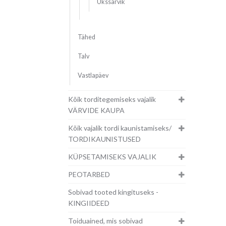
Ükssarvik
Tähed
Talv
Vastlapäev
Kõik torditegemiseks vajalik
VÄRVIDE KAUPA
Kõik vajalik tordi kaunistamiseks/
TORDIKAUNISTUSED
KÜPSETAMISEKS VAJALIK
PEOTARBED
Sobivad tooted kingituseks -
KINGIIDEED
Toiduained, mis sobivad