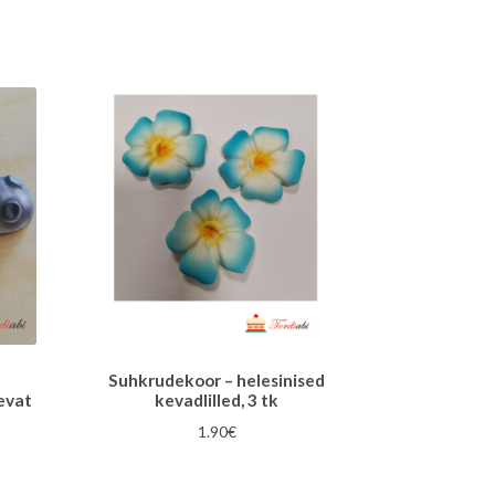
Suhkrudekoor – helesinised
evat
kevadlilled, 3 tk
1.90
€