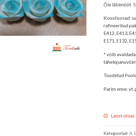
Õie läbimõõt 5
Koostisosad: su
rafineeritud pa
E412, E413, E41
E171, E132, E15
* võib avaldada 
tähelepanuvõim
Toodetud Pool
Parim enne: vt.
Laost otsas
Kategooriad:
A.