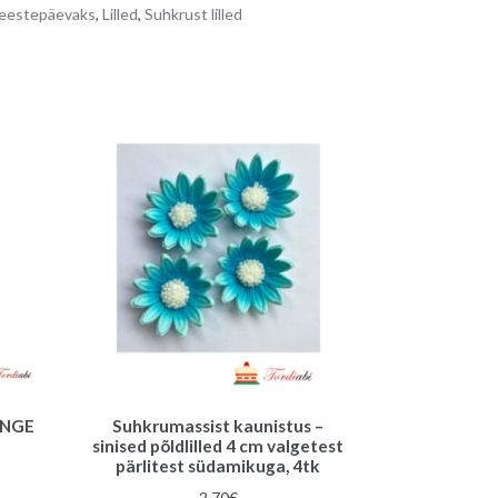
meestepäevaks
,
Lilled
,
Suhkrust lilled
ANGE
Suhkrumassist kaunistus –
sinised põldlilled 4 cm valgetest
pärlitest südamikuga, 4tk
2.70
€