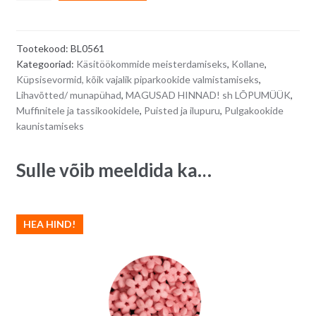
ilupuru
l
-
t
kollased
e
Tootekood:
BL0561
pisikesed
r
Kategooriad:
Käsitöökommide meisterdamiseks
,
Kollane
,
lilleõied,
n
Küpsisevormid, kõik vajalik piparkookide valmistamiseks
,
50
a
Lihavõtted/ munapühad
,
MAGUSAD HINNAD! sh LÕPUMÜÜK
,
g
t
Muffinitele ja tassikookidele
,
Puisted ja ilupuru
,
Pulgakookide
quantity
i
kaunistamiseks
v
e
Sulle võib meeldida ka…
:
HEA HIND!