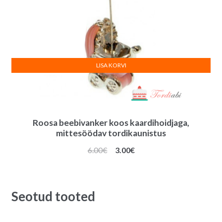
LISA KORVI
Roosa beebivanker koos kaardihoidjaga,
mittesöödav tordikaunistus
Algne
Praegune
6.00
€
3.00
€
hind
hind
oli:
on:
6.00€.
3.00€.
Seotud tooted