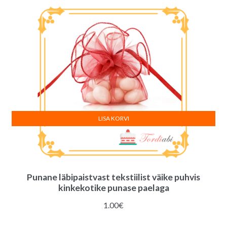
10.00€.
9.00€.
LISA KORVI
Punane läbipaistvast tekstiilist väike puhvis
kinkekotike punase paelaga
1.00
€