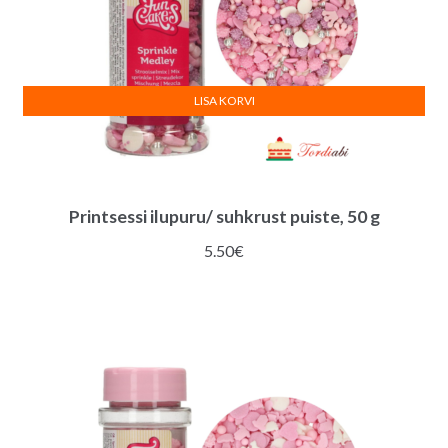
LISA KORVI
Printsessi ilupuru/ suhkrust puiste, 50 g
5.50
€