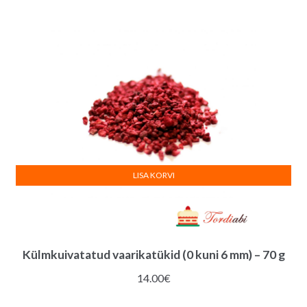
LISA KORVI
Külmkuivatatud vaarikatükid (0 kuni 6 mm) – 70 g
14.00
€