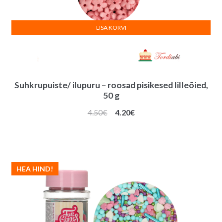
LISA KORVI
Suhkrupuiste/ ilupuru – roosad pisikesed lilleõied,
50 g
Algne
Praegune
4.50
€
4.20
€
hind
hind
oli:
on:
4.50€.
4.20€.
HEA HIND!