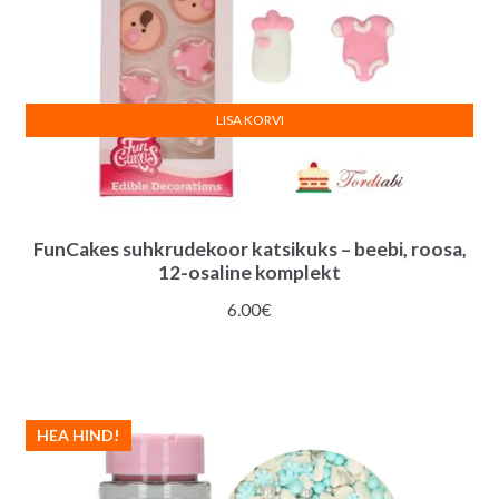
LISA KORVI
FunCakes suhkrudekoor katsikuks – beebi, roosa,
12-osaline komplekt
6.00
€
HEA HIND!