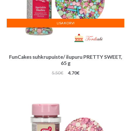
LISA KORVI
FunCakes suhkrupuiste/ ilupuru PRETTY SWEET,
65 g
Algne
Praegune
5.50
€
4.70
€
hind
hind
oli:
on:
5.50€.
4.70€.