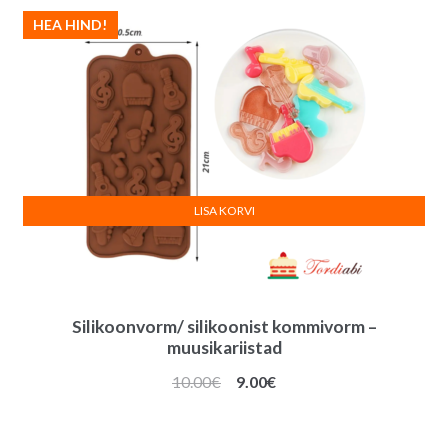
HEA HIND!
LISA KORVI
Silikoonvorm/ silikoonist kommivorm –
muusikariistad
Algne
Praegune
10.00
€
9.00
€
hind
hind
oli:
on: