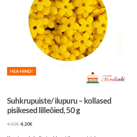
HEA HIND!
Suhkrupuiste/ ilupuru – kollased
pisikesed lilleõied, 50 g
Algne
Praegune
4.50
€
4.20
€
hind
hind