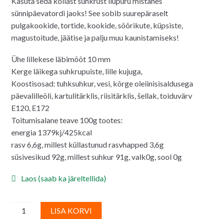
Kasuta seda kollast suhkrust ilupuru mistahes
oli:
on:
sünnipäevatordi jaoks! See sobib suurepäraselt
4.50€.
4.20€.
pulgakookide, tortide, kookide, sõõrikute, küpsiste,
magustoitude, jäätise ja palju muu kaunistamiseks!
Ühe lillekese läbimõõt 10 mm
Kerge läikega suhkrupuiste, lille kujuga,
Koostisosad: tuhksuhkur, vesi, kõrge oleiinisisaldusega
päevalilleõli, kartulitärklis, riisitärklis, šellak, toiduvärv
E120, E172
Toitumisalane teave 100g tootes:
energia 1379kj/425kcal
rasv 6,6g, millest küllastunud rasvhapped 3,6g
süsivesikud 92g, millest suhkur 91g, valk0g, sool 0g
Laos (saab ka järeltellida)
Suhkrupuiste/
A
LISA KORVI