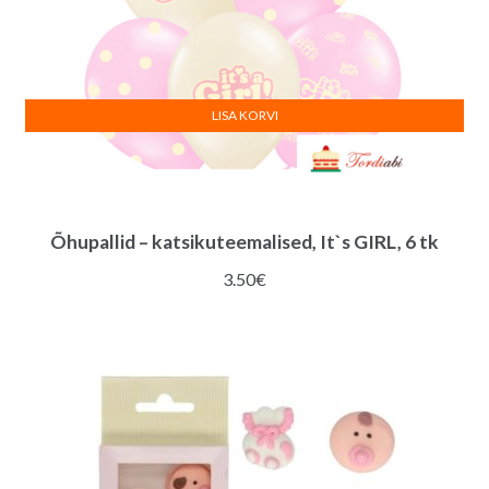
LISA KORVI
Õhupallid – katsikuteemalised, It`s GIRL, 6 tk
3.50
€