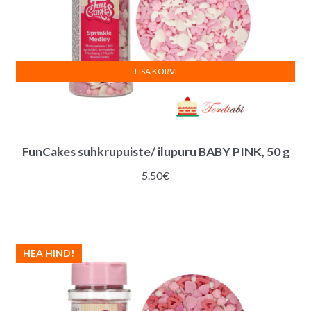
LISA KORVI
FunCakes suhkrupuiste/ ilupuru BABY PINK, 50 g
5.50
€
HEA HIND!