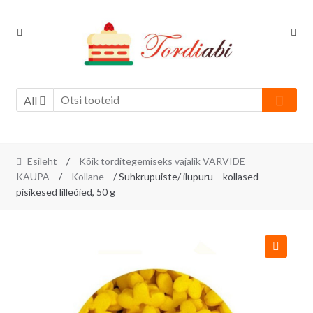
Skip
Skip
to
to
navigation
content
All
Esileht
/
Kõik torditegemiseks vajalik VÄRVIDE
KAUPA
/
Kollane
/ Suhkrupuiste/ ilupuru – kollased
pisikesed lilleõied, 50 g